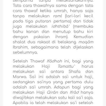
sempurna tanpa melaksanakannya.
Tata cara thawafnya sama dengan tata
cara thawaf ketika umrah, hanya saja
tanpa melakukan
raml
(lari-lari kecil
pada tiga putaran pertama) dan tidak
juga melakukan
idhthibâ`
(membuka
bahu kanan dan menutup bahu kiri
dengan pakaian ihram). Kemudian
shalat dua rakaat di belakang
maqâm
Ibrahim, sebagaimana telah dijelaskan
sebelumnya.
Setelah Thawaf
Ifâdhah
ini, bagi yang
melakukan Haji
Tamattu`
harus
melakukan sa'i antara Shafa dan
Marwa. Sa'i ini adalah sa'i untuk haji,
sedangkan sa'inya yang pertama dulu
adalah sa'i umrah. Adapun bagi yang
melakukan Haji
Qirân
dan
Ifrâd
hanya
diwajibkan melakukan satu kali sa`i saja.
Apabila ia telah melakukan sa`i setelah