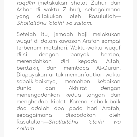
taqdîm
(melakukan shalat Zuhur dan
Ashar di waktu Zuhur), sebagaimana
yang dilakukan oleh Rasulullah
—
Shallallâhu `alaihi wa sallam
.
Setelah itu, jemaah haji melakukan
wuquf di dalam kawasan Arafah sampai
terbenam matahari. Waktu-waktu wuquf
diisi dengan banyak berdoa,
merendahkan diri kepada Allah,
berdzikir, dan membaca Al-Quran.
Diupayakan untuk memanfaatkan waktu
sebaik-baiknya, memohon kebaikan
dunia dan Akhirat dengan
menengadahkan kedua tangan dan
menghadap kiblat. Karena sebaik-baik
doa adalah doa pada hari Arafah,
sebagaimana disabdakan oleh
Rasulullah
—Shallallâhu `alaihi wa
sallam
.