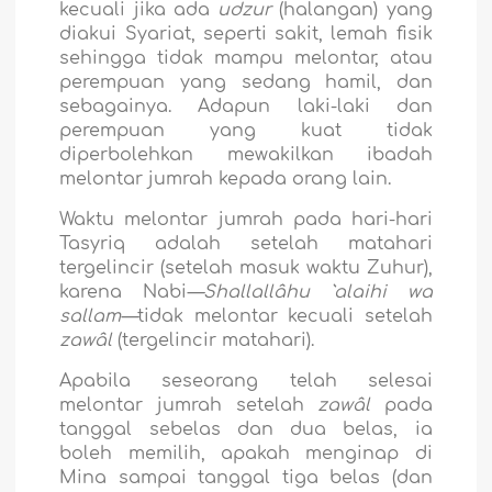
kecuali jika ada
udzur
(halangan) yang
diakui Syariat, seperti sakit, lemah fisik
sehingga tidak mampu melontar, atau
perempuan yang sedang hamil, dan
sebagainya. Adapun laki-laki dan
perempuan yang kuat tidak
diperbolehkan mewakilkan ibadah
melontar jumrah kepada orang lain.
Waktu melontar jumrah pada hari-hari
Tasyriq adalah setelah matahari
tergelincir (setelah masuk waktu Zuhur),
karena Nabi
—Shallallâhu `alaihi wa
sallam—
tidak melontar kecuali setelah
zawâl
(tergelincir matahari).
Apabila seseorang telah selesai
melontar jumrah setelah
zawâl
pada
tanggal sebelas dan dua belas, ia
boleh memilih, apakah menginap di
Mina sampai tanggal tiga belas (dan