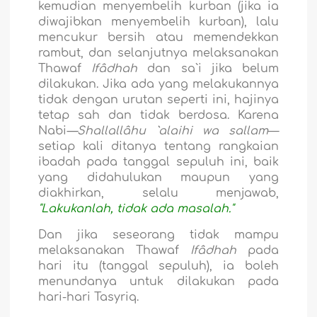
kemudian menyembelih kurban (jika ia
diwajibkan menyembelih kurban), lalu
mencukur bersih atau memendekkan
rambut, dan selanjutnya melaksanakan
Thawaf
Ifâdhah
dan sa`i jika belum
dilakukan. Jika ada yang melakukannya
tidak dengan urutan seperti ini, hajinya
tetap sah dan tidak berdosa. Karena
Nabi
—Shallallâhu `alaihi wa sallam
—
setiap kali ditanya tentang rangkaian
ibadah pada tanggal sepuluh ini, baik
yang didahulukan maupun yang
diakhirkan, selalu menjawab,
"Lakukanlah, tidak ada masalah."
Dan jika seseorang tidak mampu
melaksanakan Thawaf
Ifâdhah
pada
hari itu (tanggal sepuluh), ia boleh
menundanya untuk dilakukan pada
hari-hari Tasyriq.