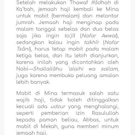
Setelah melakukan Thawaf
Ifâdhah
di
Ka`bah, jemaah haji kembali ke Mina
untuk mabit (bermalam) dan melontar
jumrah. Jemaah haji menginap pada
malam tanggal sebelas dan dua belas
saja jika ingin
ta`jîl
(
Nafar Awwal
),
sedangkan kalau ingin
ta'khîr
(
Nafar
Tsâni
), harus tetap mabit pada malam
ketiga belas, dan itu lebih dianjurkan,
karena inilah yang dicontohkan oleh
Nabi
—Shallallâhu `alaihi wa sallam
,
juga karena membuka peluang amalan
lebih banyak.
Mabit di Mina termasuk salah satu
wajib haji, tidak boleh ditinggalkan
kecuali ada
udzur
yang menghalangi,
seperti pemberian izin Rasulullah
kepada paman beliau, Abbas, untuk
mabit di Mekah, guna memberi minum
jemaah haji.