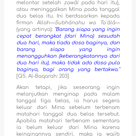
melontar setelah
zawâl
pada hari itu),
atau meninggalkan Mina pada tanggal
dua belas itu. Ini berdasarkan kepada
firman Allah
—Subhânahu wa Ta`âlâ—
(yang artinya):
"Barang siapa yang ingin
cepat berangkat (dari Mina) sesudah
dua hari, maka tiada dosa baginya, dan
barang siapa yang ingin
menangguhkan (keberangkatannya dari
dua hari itu), maka tidak ada dosa pula
baginya, bagi orang yang bertakwa."
[QS. Al-Baqarah: 203]
Akan tetapi, jika seseorang ingin
melanjutkan menginap pada malam
tanggal tiga belas, ia harus segera
keluar dari Mina sebelum terbenam
matahari tanggal dua belas tersebut.
Apabila matahari terbenam sementara
ia belum keluar dari Mina karena
keinginannya sendiri, maka ia wajib