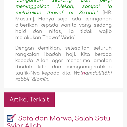
"Janganlah seorang pun pergi
meninggalkan Mekah, sampai ia
melakukan thawaf di Ka`bah."
[HR.
Muslim]. Hanya saja, ada keringanan
diberikan kepada wanita yang sedang
haid dan nifas, ia tidak wajib
melakukan Thawaf Wada`.
Dengan demikian, selesailah seluruh
rangkaian ibadah haji. Kita berdoa
kepada Allah agar menerima amalan
ibadah kita dan menganugerahkan
taufik-Nya kepada kita.
Wal
h
amdulillâhi
rabbil `âlamîn.
Artikel Terkait
Safa dan Marwa, Salah Satu
Syiar Allah