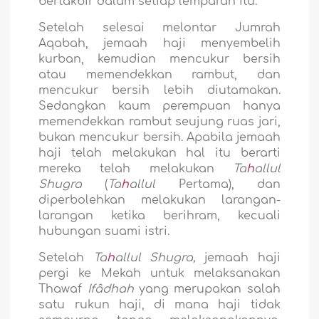
bertakbir dalam setiap lemparan itu.
Setelah selesai melontar Jumrah
Aqabah, jemaah haji menyembelih
kurban, kemudian mencukur bersih
atau memendekkan rambut, dan
mencukur bersih lebih diutamakan.
Sedangkan kaum perempuan hanya
memendekkan rambut seujung ruas jari,
bukan mencukur bersih. Apabila jemaah
haji telah melakukan hal itu berarti
mereka telah melakukan
Ta
h
allul
Shugra
(
Ta
h
allul
Pertama), dan
diperbolehkan melakukan larangan-
larangan ketika berihram, kecuali
hubungan suami istri.
Setelah
Ta
h
allul
Shugra,
jemaah haji
pergi ke Mekah untuk melaksanakan
Thawaf
Ifâdhah
yang merupakan salah
satu rukun haji, di mana haji tidak