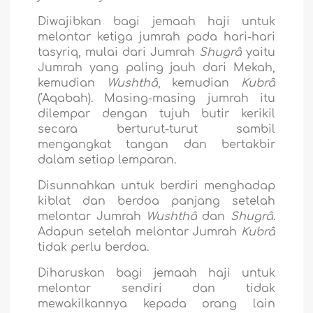
Diwajibkan bagi jemaah haji untuk
melontar ketiga jumrah pada hari-hari
tasyriq, mulai dari Jumrah
Shugrâ
yaitu
Jumrah yang paling jauh dari Mekah,
kemudian
Wushthâ
, kemudian
Kubrâ
('Aqabah). Masing-masing jumrah itu
dilempar dengan tujuh butir kerikil
secara berturut-turut sambil
mengangkat tangan dan bertakbir
dalam setiap lemparan.
Disunnahkan untuk berdiri menghadap
kiblat dan berdoa panjang setelah
melontar Jumrah
Wushthâ
dan
Shugrâ
.
Adapun setelah melontar Jumrah
Kubrâ
tidak perlu berdoa.
Diharuskan bagi jemaah haji untuk
melontar sendiri dan tidak
mewakilkannya kepada orang lain