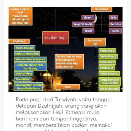
Pada pagi Hari Tarwiyah, yaitu tanggal
delapan Dzulhijjah, orang yang akan
melaksanakan Haji
Tamattu`
mulai
berihram dari tempat tinggalnya,
mandi, membersihkan badan, memakai