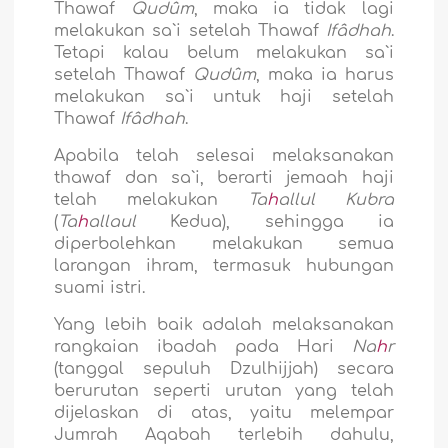
Thawaf
Qudûm
, maka ia tidak lagi
melakukan sa`i setelah Thawaf
Ifâdhah
.
Tetapi kalau belum melakukan sa`i
setelah Thawaf
Qudûm
, maka ia harus
melakukan sa`i untuk haji setelah
Thawaf
Ifâdhah
.
Apabila telah selesai melaksanakan
thawaf dan sa`i, berarti jemaah haji
telah melakukan
Ta
h
allul Kubra
(
Ta
h
allaul
Kedua), sehingga ia
diperbolehkan melakukan semua
larangan ihram, termasuk hubungan
suami istri.
Yang lebih baik adalah melaksanakan
rangkaian ibadah pada Hari
Na
h
r
(tanggal sepuluh Dzulhijjah) secara
berurutan seperti urutan yang telah
dijelaskan di atas, yaitu melempar
Jumrah Aqabah terlebih dahulu,