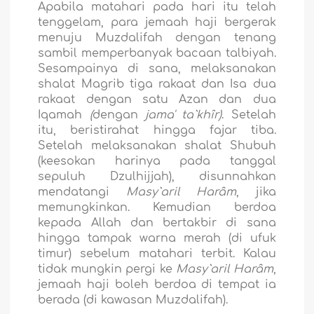
Apabila matahari pada hari itu telah
tenggelam, para jemaah haji bergerak
menuju Muzdalifah dengan tenang
sambil memperbanyak bacaan talbiyah.
Sesampainya di sana, melaksanakan
shalat Magrib tiga rakaat dan Isa dua
rakaat dengan satu Azan dan dua
Iqamah
(
dengan
jama' ta`khîr)
. Setelah
itu, beristirahat hingga fajar tiba.
Setelah melaksanakan shalat Shubuh
(keesokan harinya pada tanggal
sepuluh Dzulhijjah), disunnahkan
mendatangi
Masy`aril Harâm
, jika
memungkinkan. Kemudian berdoa
kepada Allah dan bertakbir di sana
hingga tampak warna merah (di ufuk
timur) sebelum matahari terbit. Kalau
tidak mungkin pergi ke
Masy`aril Harâm
,
jemaah haji boleh berdoa di tempat ia
berada (di kawasan Muzdalifah).