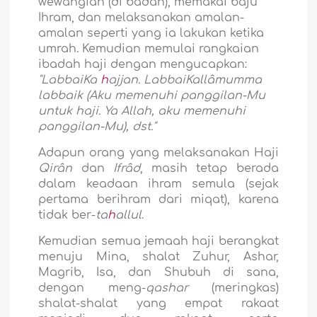
wewangian (di badan), memakai baju
Ihram, dan melaksanakan amalan-
amalan seperti yang ia lakukan ketika
umrah. Kemudian memulai rangkaian
ibadah haji dengan mengucapkan:
"LabbaiKa
h
ajjan. LabbaiKallâmumma
labbaik (Aku memenuhi panggilan-Mu
untuk haji. Ya Allah, aku memenuhi
panggilan-Mu), dst."
Adapun orang yang melaksanakan Haji
Qirân
dan
Ifrâd
, masih tetap berada
dalam keadaan ihram semula (sejak
pertama berihram dari miqat), karena
tidak ber-
ta
h
allul
.
Kemudian semua jemaah haji berangkat
menuju Mina, shalat Zuhur, Ashar,
Magrib, Isa, dan Shubuh di sana,
dengan meng-
qashar
(meringkas)
shalat-shalat yang empat rakaat