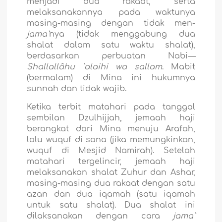
menjadi dua rakaat, serta
melaksanakannya pada waktunya
masing-masing dengan tidak men-
jama`
nya (tidak menggabung dua
shalat dalam satu waktu shalat),
berdasarkan perbuatan Nabi
—
Shallallâhu `alaihi wa sallam
. Mabit
(bermalam) di Mina ini hukumnya
sunnah dan tidak wajib.
Ketika terbit matahari pada tanggal
sembilan Dzulhijjah, jemaah haji
berangkat dari Mina menuju Arafah,
lalu wuquf di sana (jika memungkinkan,
wuquf di Mesjid Namirah). Setelah
matahari tergelincir, jemaah haji
melaksanakan shalat Zuhur dan Ashar,
masing-masing dua rakaat dengan satu
azan dan dua iqamah (satu iqamah
untuk satu shalat). Dua shalat ini
dilaksanakan dengan cara
jama`