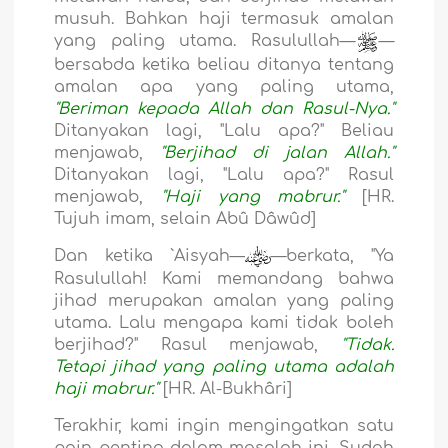
musuh. Bahkan haji termasuk amalan
yang paling utama. Rasulullah—
—
bersabda ketika beliau ditanya tentang
amalan apa yang paling utama,
"Beriman kepada Allah dan Rasul-Nya."
Ditanyakan lagi, "Lalu apa?" Beliau
menjawab,
"Berjihad di jalan Allah."
Ditanyakan lagi, "Lalu apa?" Rasul
menjawab,
"Haji yang mabrur."
[HR.
Tujuh imam, selain Abû Dâwûd]
Dan ketika `Aisyah—
—berkata, "Ya
Rasulullah! Kami memandang bahwa
jihad merupakan amalan yang paling
utama. Lalu mengapa kami tidak boleh
berjihad?" Rasul menjawab,
"Tidak.
Tetapi jihad yang paling utama adalah
haji mabrur."
[HR. Al-Bukhâri]
Terakhir, kami ingin mengingatkan satu