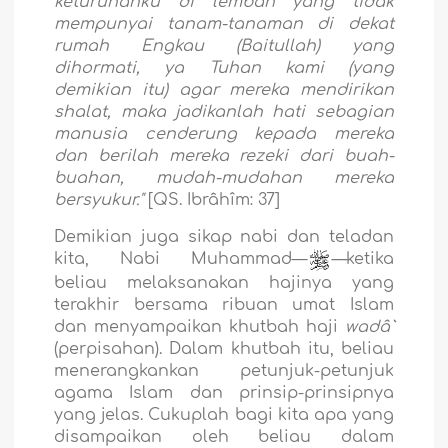
keturunanku di lembah yang tidak
mempunyai tanam-tanaman di dekat
rumah Engkau (Baitullah) yang
dihormati, ya Tuhan kami (yang
demikian itu) agar mereka mendirikan
shalat, maka jadikanlah hati sebagian
manusia cenderung kepada mereka
dan berilah mereka rezeki dari buah-
buahan, mudah-mudahan mereka
bersyukur."
[QS. Ibrâhîm: 37]
Demikian juga sikap nabi dan teladan
kita, Nabi Muhammad—
—
ketika
beliau melaksanakan hajinya yang
terakhir bersama ribuan umat Islam
dan menyampaikan khutbah haji
wadâ`
(perpisahan). Dalam khutbah itu, beliau
menerangkankan petunjuk-petunjuk
agama Islam dan prinsip-prinsipnya
yang jelas. Cukuplah bagi kita apa yang
disampaikan oleh beliau dalam