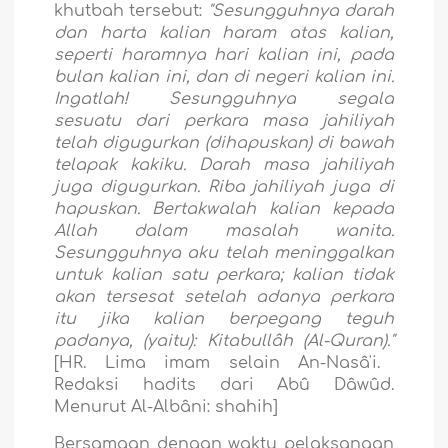
khutbah tersebut:
"Sesungguhnya darah
dan harta kalian haram atas kalian,
seperti haramnya hari kalian ini, pada
bulan kalian ini, dan di negeri kalian ini.
Ingatlah! Sesungguhnya segala
sesuatu dari perkara masa jahiliyah
telah digugurkan (dihapuskan) di bawah
telapak kakiku. Darah masa jahiliyah
juga digugurkan. Riba jahiliyah juga di
hapuskan. Bertakwalah kalian kepada
Allah dalam masalah wanita.
Sesungguhnya aku telah meninggalkan
untuk kalian satu perkara; kalian tidak
akan tersesat setelah adanya perkara
itu jika kalian berpegang teguh
padanya, (yaitu): Kitabullâh (Al-Quran)."
[HR. Lima imam selain An-Nasâ'i.
Redaksi hadits dari Abû Dâwûd.
Menurut Al-Albâni: shahih]
Bersamaan dengan waktu pelaksanaan