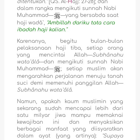
ditentukan.
"
[QS. Al-
H
ajj: 27-28]; dan
dalam rangka mengikuti sunnah Nabi
Muhammad—
—yang bersabda saat
haji wadâ`,
"Ambillah dariku tata cara
ibadah haji kalian."
Karenanya, begitu bulan-bulan
pelaksanaan haji tiba, setiap orang
yang mencintai Allah—
Subhânahu
wata`âlâ
—dan mengikuti sunnah Nabi
Muhammad—
; setiap muslim akan
mengarahkan perjalanan menuju tanah
suci demi memenuhi panggilan Allah—
Subhânahu wata`âlâ
.
Namun, apakah kaum muslimin yang
sekarang sudah mencapai lebih dari
satu milyar jiwa mampu memaknai
kewajiban ini dan menyaksikan
berbagai manfaat yang diisyaratkan
dalam ayat (yang artinya):
"Supaya