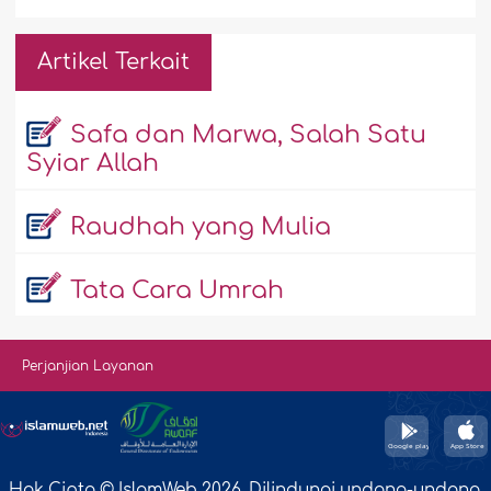
Artikel Terkait
Safa dan Marwa, Salah Satu
Syiar Allah
Raudhah yang Mulia
Tata Cara Umrah
Perjanjian Layanan
Hak Cipta © IslamWeb 2026. Dilindungi undang-undang.