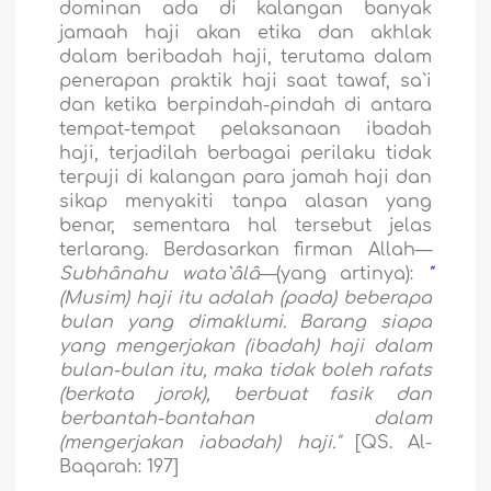
dominan ada di kalangan banyak
jamaah haji akan etika dan akhlak
dalam beribadah haji, terutama dalam
penerapan praktik haji saat tawaf, sa`i
dan ketika berpindah-pindah di antara
tempat-tempat pelaksanaan ibadah
haji, terjadilah berbagai perilaku tidak
terpuji di kalangan para jamah haji dan
sikap menyakiti tanpa alasan yang
benar, sementara hal tersebut jelas
terlarang. Berdasarkan firman Allah—
Subhânahu wata`âlâ
—(yang artinya):
"
(Musim) haji itu adalah (pada) beberapa
bulan yang dimaklumi. Barang siapa
yang mengerjakan (ibadah) haji dalam
bulan-bulan itu, maka tidak boleh rafats
(berkata jorok), berbuat fasik dan
berbantah-bantahan dalam
(mengerjakan iabadah) haji.
"
[QS. Al-
Baqarah: 197]