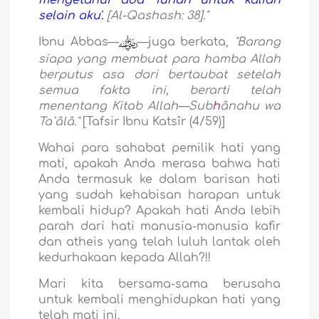
mengetahui ada Tuhan untuk kalian
selain aku'.
[Al-Qashash: 38]."
Ibnu Abbas—
—juga berkata,
"Barang
siapa yang membuat para hamba Allah
berputus asa dari bertaubat setelah
semua fakta ini, berarti telah
menentang Kitab Allah—Sub
h
ânahu wa
Ta`âlâ."
[Tafsir Ibnu Katsîr (4/59)]
Wahai para sahabat pemilik hati yang
mati, apakah Anda merasa bahwa hati
Anda termasuk ke dalam barisan hati
yang sudah kehabisan harapan untuk
kembali hidup? Apakah hati Anda lebih
parah dari hati manusia-manusia kafir
dan atheis yang telah luluh lantak oleh
kedurhakaan kepada Allah?!!
Mari kita bersama-sama berusaha
untuk kembali menghidupkan hati yang
telah mati ini.