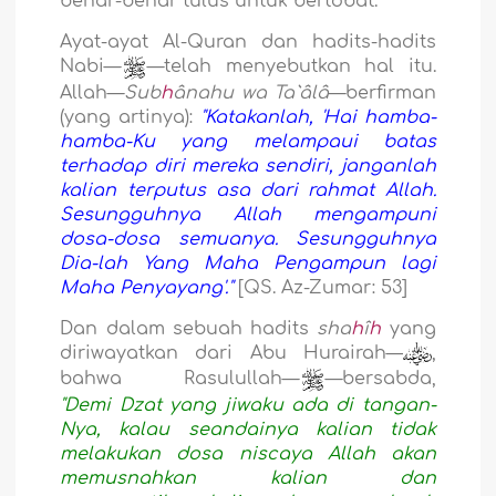
benar-benar tulus untuk bertobat.
Ayat-ayat Al-Quran dan hadits-hadits
Nabi—
—telah menyebutkan hal itu.
Allah—
Sub
h
ânahu wa Ta`âlâ
—berfirman
(yang artinya):
"Katakanlah, 'Hai hamba-
hamba-Ku yang melampaui batas
terhadap diri mereka sendiri, janganlah
kalian terputus asa dari rahmat Allah.
Sesungguhnya Allah mengampuni
dosa-dosa semuanya. Sesungguhnya
Dia-lah Yang Maha Pengampun lagi
Maha Penyayang'."
[QS. Az-Zumar: 53]
Dan dalam sebuah hadits
sha
h
î
h
yang
diriwayatkan dari Abu Hurairah—
,
bahwa Rasulullah—
—bersabda,
"Demi Dzat yang jiwaku ada di tangan-
Nya, kalau seandainya kalian tidak
melakukan dosa niscaya Allah akan
memusnahkan kalian dan