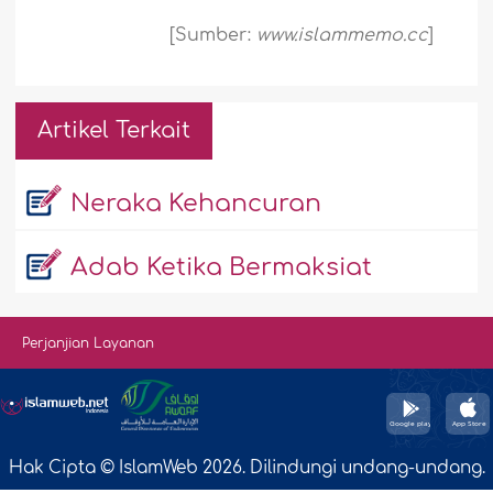
[Sumber:
www.islammemo.cc
]
Artikel Terkait
Neraka Kehancuran
Adab Ketika Bermaksiat
Perjanjian Layanan
Hak Cipta © IslamWeb 2026. Dilindungi undang-undang.