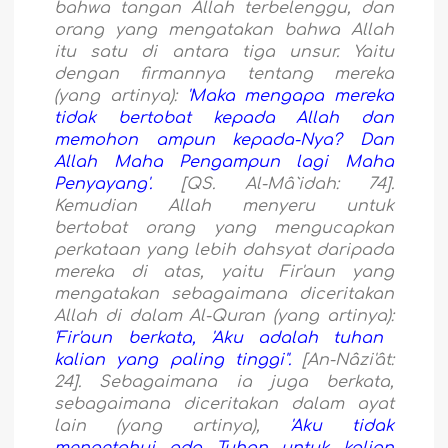
bahwa tangan Allah terbelenggu, dan
orang yang mengatakan bahwa Allah
itu satu di antara tiga unsur. Yaitu
dengan firmannya tentang mereka
(yang artinya):
'Maka mengapa mereka
tidak bertobat kepada Allah dan
memohon ampun kepada-Nya? Dan
Allah Maha Pengampun lagi Maha
Penyayang'.
[QS. Al-Mâ`idah: 74].
Kemudian Allah menyeru untuk
bertobat orang yang mengucapkan
perkataan yang lebih dahsyat daripada
mereka di atas, yaitu Fir'aun yang
mengatakan sebagaimana diceritakan
Allah di dalam Al-Quran (yang artinya):
'Fir'aun berkata, 'Aku adalah tuhan
kalian yang paling tinggi''.
[An-Nâzi'ât:
24]. Sebagaimana ia juga berkata,
sebagaimana diceritakan dalam ayat
lain (yang artinya),
'Aku tidak