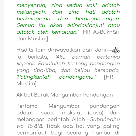
menyentuh, zina kedua kaki adalah
melangkah, dan zina hati adalah
berkeinginan dan berangan-angan.
Semua itu akan ditindaklanjuti atau
ditolak oleh kemaluan."
[HR Al-Bukhâri
dan Muslim]
Hadits lain diriwayatkan dari Jarir
—
ia
berkata,
"Aku pernah bertanya
kepada Rasulullah tentang pandangan
yang tiba-tiba, dan beliau bersabda,
'Palingkanlah pandangamu'.
"
[HR
Muslim]
Akibat Buruk Mengumbar Pandangan
Pertama:
Mengumbar pandangan
adalah suatu maksiat (dosa) dan
melanggar perintah Allah—
Subhânahu
wa Ta`âlâ
. Tidak ada hal yang paling
bermanfaat bagi seorang hamba di