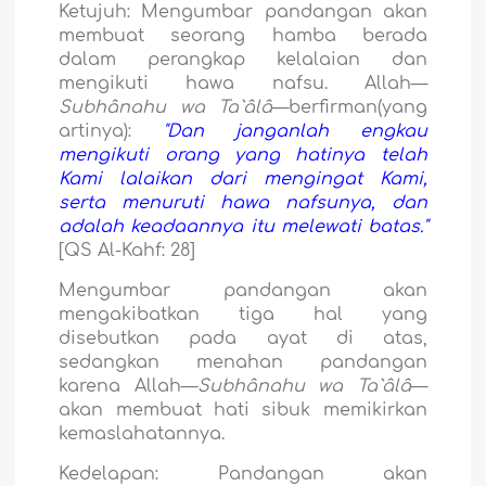
Ketujuh:
Mengumbar pandangan akan
membuat seorang hamba berada
dalam perangkap kelalaian dan
mengikuti hawa nafsu. Allah—
Subhânahu wa Ta`âlâ
—berfirman(yang
artinya):
"Dan janganlah engkau
mengikuti orang yang hatinya telah
Kami lalaikan dari mengingat Kami,
serta menuruti hawa nafsunya, dan
adalah keadaannya itu melewati batas."
[QS Al-Kahf: 28]
Mengumbar pandangan akan
mengakibatkan tiga hal yang
disebutkan pada ayat di atas,
sedangkan menahan pandangan
karena Allah—
Subhânahu wa Ta`âlâ
—
akan membuat hati sibuk memikirkan
kemaslahatannya.
Kedelapan:
Pandangan akan