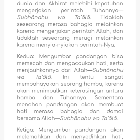
dunia dan Akhirat melebihi kepatuhan
mengerjakan perintah Tuhannya—
Subhânahu wa Ta`âlâ
. Tidaklah
seseorang merasa bahagia melainkan
karena mengerjakan perintah Allah, dan
tidaklah seseorang merugi melainkan
karena menyia-nyiakan perintah-Nya.
Kedua:
Mengumbar pandangan bisa
memecah dan mengacaukan hati, serta
menjauhkannya dari Allah—
Subhânahu
wa Ta`âlâ
. Ini tentu sangat
membahayakan seorang hamba, karena
akan menimbulkan keterasingan antara
hamba dan Tuhannya. Sementara
menahan pandangan akan membuat
hati merasa bahagia dan damai
bersama Allah—
Subhânahu wa Ta`âlâ
.
Ketiga:
Mengumbar pandangan akan
melemahkan dan menyedihkan hati,