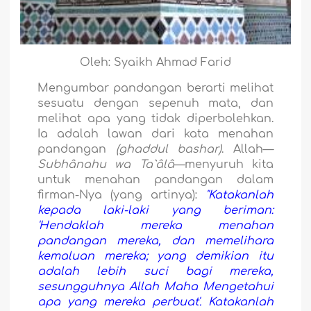
Oleh: Syaikh Ahmad Farid
Mengumbar pandangan berarti melihat
sesuatu dengan sepenuh mata, dan
melihat apa yang tidak diperbolehkan.
Ia adalah lawan dari kata menahan
pandangan
(ghaddul bashar)
. Allah—
Subhânahu wa Ta`âlâ
—menyuruh kita
untuk menahan pandangan dalam
firman-Nya (yang artinya):
"Katakanlah
kepada laki-laki yang beriman:
'Hendaklah mereka menahan
pandangan mereka, dan memelihara
kemaluan mereka; yang demikian itu
adalah lebih suci bagi mereka,
sesungguhnya Allah Maha Mengetahui
apa yang mereka perbuat'. Katakanlah