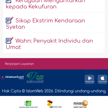
Keraguan Mengantarkan
kepada Kekufuran
Sikap Ekstrim Kendaraan
Syetan
Wahn: Penyakit Individu dan
Umat
Perjanjian Layanan
Hak Cipta © IslamWeb 2026. Dilindungi undang-undang.