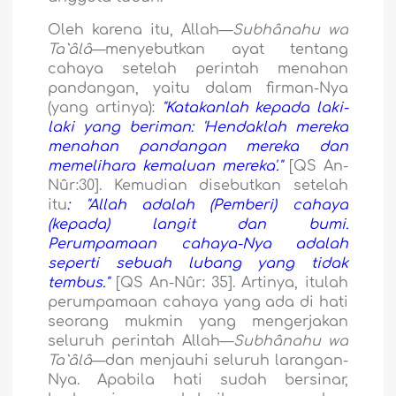
Oleh karena itu, Allah—
Subhânahu wa
Ta`âlâ
—menyebutkan ayat tentang
cahaya setelah perintah menahan
pandangan, yaitu dalam firman-Nya
(yang artinya):
"Katakanlah kepada laki-
laki yang beriman: 'Hendaklah mereka
menahan pandangan mereka dan
memelihara kemaluan mereka'."
[QS An-
Nûr:30]. Kemudian disebutkan setelah
itu
: "Allah adalah (Pemberi) cahaya
(kepada) langit dan bumi.
Perumpamaan cahaya-Nya adalah
seperti sebuah lubang yang tidak
tembus."
[QS An-Nûr: 35]. Artinya, itulah
perumpamaan cahaya yang ada di hati
seorang mukmin yang mengerjakan
seluruh perintah Allah—
Subhânahu wa
Ta`âlâ
—dan menjauhi seluruh larangan-
Nya. Apabila hati sudah bersinar,