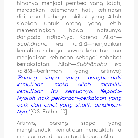
hinanya menjadi pembeo yang latah,
merasakan kelemahan hati, kehinaan
diri, dan berbagai akibat yang Allah
siapkan untuk orang yang lebih
mementingkan hawa nafsunya
daripada ridha-Nya. Karena Allah—
Subhânahu wa Ta`âlâ
—menjadikan
kemulian sebagai kawan ketaatan dan
menjadikan kehinaan sebagai sahabat
kemaksiatan. Allah—
Subhânahu wa
Ta`âlâ
—berfirman (yang artinya):
"Barang siapa yang menghendaki
kemuliaan, maka Allah memiliki
kemuliaan itu semuanya. Kepada-
Nyalah naik perkataan-perkataan yang
baik dan amal yang shalih dinaikkan-
Nya."
[QS. Fâthir: 10]
Artinya, barang siapa yang
menghendaki kemuliaan hendaklah ia
mencarinya dengan taat kepada Allah—