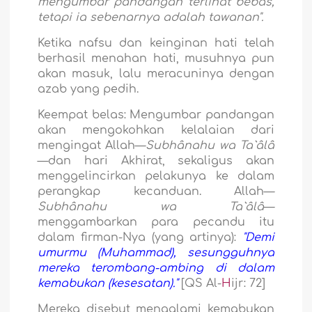
mengumbar pandangan terlihat bebas,
tetapi ia sebenarnya adalah tawanan".
Ketika nafsu dan keinginan hati telah
berhasil menahan hati, musuhnya pun
akan masuk, lalu meracuninya dengan
azab yang pedih.
Keempat belas:
Mengumbar pandangan
akan mengokohkan kelalaian dari
mengingat Allah—
Subhânahu wa Ta`âlâ
—dan hari Akhirat, sekaligus akan
menggelincirkan pelakunya ke dalam
perangkap kecanduan. Allah—
Subhânahu wa Ta`âlâ
—
menggambarkan para pecandu itu
dalam firman-Nya (yang artinya):
"Demi
umurmu (Muhammad), sesungguhnya
mereka terombang-ambing di dalam
kemabukan (kesesatan)."
[QS Al-
H
ijr: 72]
Mereka disebut mengalami kemabukan