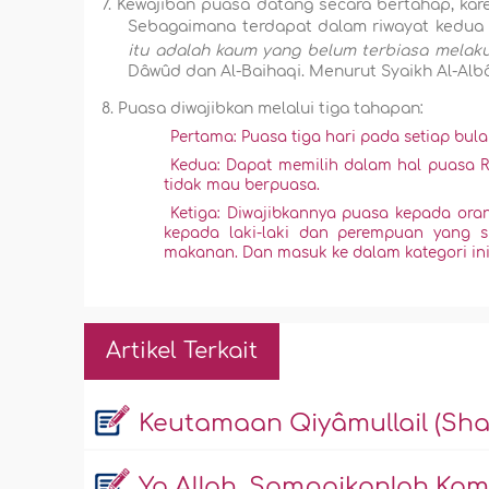
7.
Kewajiban puasa datang secara bertahap, kar
Sebagaimana terdapat dalam riwayat kedua
itu adalah kaum yang belum terbiasa melaku
Dâwûd dan Al-Baihaqi. Menurut Syaikh Al-Alb
8.
Puasa diwajibkan melalui tiga tahapan:
Pertama: Puasa tiga hari pada setiap bula
Kedua: Dapat memilih dalam hal puasa 
tidak mau berpuasa.
Ketiga: Diwajibkannya puasa kepada or
kepada laki-laki dan perempuan yang
makanan. Dan masuk ke dalam kategori ini
Artikel Terkait
Keutamaan Qiyâmullail (Sha
Ya Allah, Sampaikanlah Ka