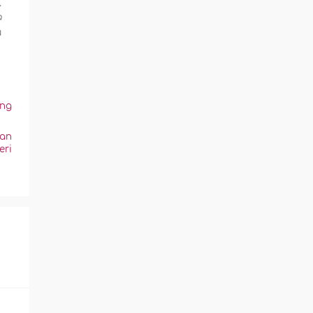
.
a
û
ang
nan
eri