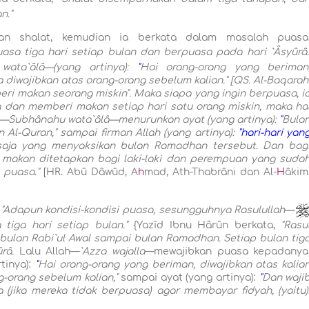
n."
an shalat, kemudian ia berkata dalam masalah puasa
asa tiga hari setiap bulan dan berpuasa pada hari `Âsyûrâ.
wata`âlâ—(yang artinya):
"
Hai orang-orang yang beriman
diwajibkan atas orang-orang sebelum kalian."
[QS. Al-Baqarah
ri makan seorang miskin
"
. Maka siapa yang ingin berpuasa, i
 dan memberi makan setiap hari satu orang miskin, maka ha
ah—Subhânahu wata`âlâ—menurunkan ayat (yang artinya):
"
Bula
 Al-Quran,
"
sampai firman Allah (yang artinya):
"hari-hari yan
saja yang menyaksikan bulan Ramadhan tersebut. Dan bag
makan ditetapkan bagi laki-laki dan perempuan yang suda
 puasa."
[HR. Abû Dâwûd, A
h
mad, Ath-Thabrâni dan Al-
H
âkim
,
"Adapun kondisi-kondisi puasa, sesungguhnya Rasulullah—
tiga hari setiap bulan."
{Yazîd Ibnu Hârûn berkata,
"Rasu
bulan Rabi`ul Awal sampai bulan Ramadhan. Setiap bulan tig
ûrâ.
Lalu Allah—
`Azza wajalla
—mewajibkan puasa kepadanya
tinya):
"
Hai orang-orang yang beriman, diwajibkan atas kalia
-orang sebelum kalian,"
sampai ayat (yang artinya):
"
Dan waji
(jika mereka tidak berpuasa) agar membayar fidyah, (yaitu)