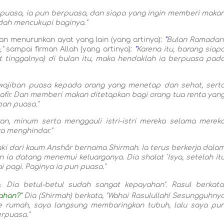
berpuasa, ia pun berpuasa, dan siapa yang ingin memberi maka
udah mencukupi baginya."
n menurunkan ayat yang lain (yang artinya):
"
Bulan Ramadan
,
"
sampai firman Allah (yang artinya):
"
Karena itu, barang siap
at tinggalnya) di bulan itu, maka hendaklah ia berpuasa pad
ewajiban puasa kepada orang yang menetap dan sehat, sert
fir. Dan memberi makan ditetapkan bagi orang tua renta yan
pan puasa."
an, minum serta menggauli istri-istri mereka selama merek
ka menghindar."
aki dari kaum Anshâr bernama Shirmah. Ia terus berkerja dala
ia datang menemui keluarganya. Dia shalat `Isya, setelah it
 pagi. Paginya ia pun puasa."
. Dia betul-betul sudah sangat kepayahan". Rasul berkata
ahan?"
Dia (Shirmah) berkata, "Wahai Rasulullah! Sesungguhny
ke rumah, saya langsung membaringkan tubuh, lalu saya pu
erpuasa."