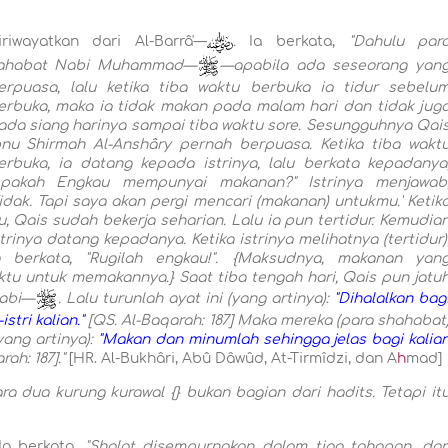
iriwayatkan dari Al-Barrâ'—
.
Ia berkata,
"Dahulu par
ahabat Nabi Muhammad—
—apabila ada seseorang yan
erpuasa, lalu ketika tiba waktu berbuka ia tidur sebelu
erbuka, maka ia tidak makan pada malam hari dan tidak jug
ada siang harinya sampai tiba waktu sore. Sesungguhnya Qai
bnu Shirmah Al-Anshâry pernah berpuasa. Ketika tiba wakt
erbuka, ia datang kepada istrinya, lalu berkata kepadanya
Apakah Engkau mempunyai makanan?" Istrinya menjawab
Tidak. Tapi saya akan pergi mencari (makanan) untukmu.' Ketik
tu, Qais sudah bekerja seharian. Lalu ia pun tertidur. Kemudia
strinya datang kepadanya. Ketika istrinya melihatnya (tertidur)
a berkata, "Rugilah engkau!". {Maksudnya, makanan yan
tu untuk memakannya.} Saat tiba tengah hari, Qais pun jatu
Nabi—
. Lalu turunlah ayat ini (yang artinya):
"Dihalalkan bag
tri kalian."
[QS. Al-Baqarah: 187] Maka mereka (para shahabat
yang artinya):
"Makan dan minumlah sehingga jelas bagi kalia
ah: 187]."
[HR. Al-Bukhâri, Abû Dâwûd, At-Tirmîdzi, dan A
h
mad]
a dua kurung kurawal {} bukan bagian dari hadits. Tetapi it
 Ia berkata,
"Shalat disempurnakan dalam tiga tahapan, da