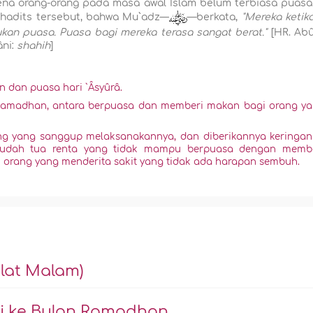
ena orang-orang pada masa awal Islam belum terbiasa puasa
 hadits tersebut, bahwa Mu`adz—
—berkata,
"Mereka ketik
kan puasa. Puasa bagi mereka terasa sangat berat."
[HR. Ab
âni:
shahih
]
n dan puasa hari `Âsyûrâ.
Ramadhan, antara berpuasa dan memberi makan bagi orang y
ang yang sanggup melaksanakannya, dan diberikannya keringa
 sudah tua renta yang tidak mampu berpuasa dengan memb
 orang yang menderita sakit yang tidak ada harapan sembuh.
lat Malam)
mi ke Bulan Ramadhan