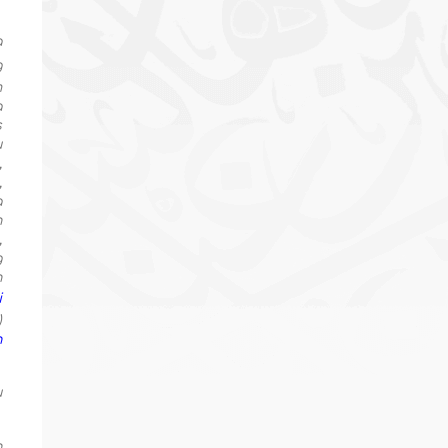
a
g
m
a
s
u
,
,
a
n
,
g
h
i
)
n
u
n