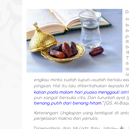
D
s
b
b
p
I
b
"
'
i
i
i
engkau minta sudah luput—sudah berlalu wak
pingsan. Hal itu lalu diberitahukan kepada 
kalian pada malam hari puasa menggauli istri-is
pun sangat bersuka cita. Dan turunlah ayat (
benang putih dari benang hitam."
[QS. Al-Baqar
Keterangan: Ungkapan yang terdapat di antar
penjelasan makna dari penulis.
Diriwayatkan dari Mu`adz Ibnu Jabal—
.