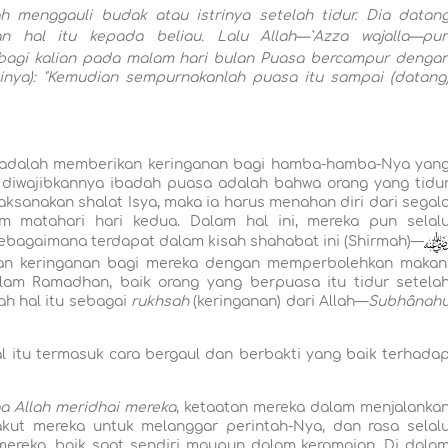
 menggauli budak atau istrinya setelah tidur. Dia datan
 hal itu kepada beliau. Lalu Allah—`Azza wajalla—pu
 bagi kalian pada malam hari bulan Puasa bercampur denga
inya):
"Kemudian sempurnakanlah puasa itu sampai (datang
adalah memberikan keringanan bagi hamba-hamba-Nya yan
n diwajibkannya ibadah puasa adalah bahwa orang yang tidu
ksanakan shalat Isya, maka ia harus menahan diri dari segal
 matahari hari kedua. Dalam hal ini, mereka pun selal
ebagaimana terdapat dalam kisah shahabat ini (Shirmah)—
an keringanan bagi mereka dengan memperbolehkan makan
am Ramadhan, baik orang yang berpuasa itu tidur setela
ah hal itu sebagai
rukhsah
(keringanan) dari Allah—
Subhânah
l itu termasuk cara bergaul dan berbakti yang baik terhada
a Allah meridhai mereka
, ketaatan mereka dalam menjalanka
takut mereka untuk melanggar perintah-Nya, dan rasa selal
mereka, baik saat sendiri maupun dalam keramaian. Di dala