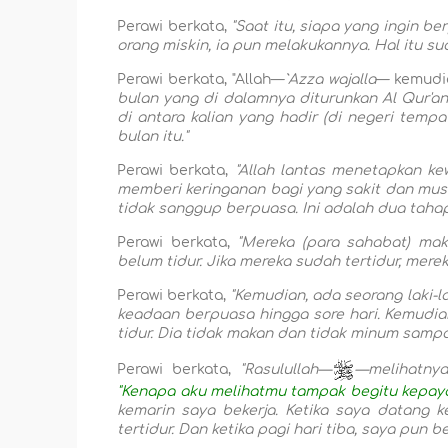
Perawi berkata,
"Saat itu, siapa yang ingin 
orang miskin, ia pun melakukannya. Hal itu s
Perawi berkata, "Allah—
`Azza wajalla
— kemudia
bulan yang di dalamnya diturunkan Al Qur'an
di antara kalian yang hadir (di negeri temp
bulan itu."
Perawi berkata,
"Allah lantas menetapkan k
memberi keringanan bagi yang sakit dan musa
tidak sanggup berpuasa. Ini adalah dua taha
Perawi berkata,
"Mereka (para sahabat) mak
belum tidur. Jika mereka sudah tertidur, mere
Perawi berkata,
"Kemudian, ada seorang laki-l
keadaan berpuasa hingga sore hari. Kemudian 
tidur. Dia tidak makan dan tidak minum sampai
Perawi berkata,
"Rasulullah—
—melihatnya
"Kenapa aku melihatmu tampak begitu kepay
kemarin saya bekerja. Ketika saya datang 
tertidur. Dan ketika pagi hari tiba, saya pun b