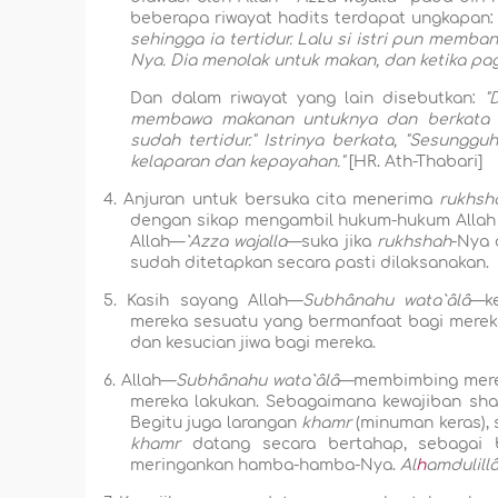
beberapa riwayat hadits terdapat ungkapan
sehingga ia tertidur. Lalu si istri pun memba
Nya. Dia menolak untuk makan, dan ketika pag
Dan dalam riwayat yang lain disebutkan:
"
membawa makanan untuknya dan berkata k
sudah tertidur." Istrinya berkata, "Sesunggu
kelaparan dan kepayahan."
[HR. Ath-Thabari]
4.
Anjuran untuk bersuka cita menerima
rukhsh
dengan sikap mengambil hukum-hukum Allah y
Allah—
`Azza wajalla
—suka jika
rukhshah
-Nya 
sudah ditetapkan secara pasti dilaksanakan.
5.
Kasih sayang Allah—
Subhânahu wata`âlâ
—k
mereka sesuatu yang bermanfaat bagi merek
dan kesucian jiwa bagi mereka.
6.
Allah
—
Subhânahu wata`âlâ
—membimbing merek
mereka lakukan. Sebagaimana kewajiban sha
Begitu juga larangan
khamr
(minuman keras),
khamr
datang secara bertahap, sebagai b
meringankan hamba-hamba-Nya.
Al
h
amdulillâ