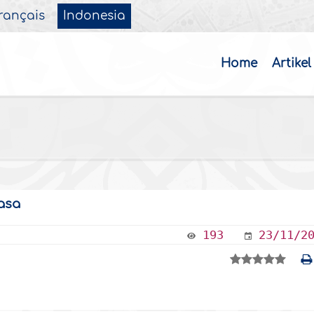
rançais
Indonesia
Home
Artikel
asa
193
23/11/2