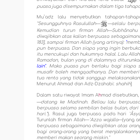
puasa juga disempurnakan dalam tiga tahapa
Mu`adz lalu menyebutkan tahapan-tahap
"Sesungguhnya Rasulullah—
—selalu berpu
Kemudian turun firman Allah—Subhânahu 
diwajibkan atas kalian berpuasa sebagaimana 
183],
sampai firman Allah (yang artinya):
"
membe
pun berpuasa. Dan siapa yang ingin berbuka
itu mencukupi dan hukumnya halal. Lalu All
Ramadan, bulan yang di dalamnya diturunkan
lain"
. Maka puasa pun berlaku bagi siapa 
musafir boleh mengqadhanya. Dan memberi 
tua renta yang tidak sanggup melaksanakan
Menurut Ahmad dan Adz-Dzahabi:
shahih
]
Dalam satu riwayat Imam A
h
mad disebutkan
—datang ke Madinah. Beliau lalu berpuasa 
berpuasa selama sembilan belas bulan, dari 
hari."
}. Rasul juga berpuasa pada hari
`Âsy
Turunlah firman Allah—
`Azza wajalla
—(yang ar
berpuasa sebagaimana diwajibkan atas orang
bagi orang-orang yang berat menjalankannya 
memberi makan seorang miskin.
"