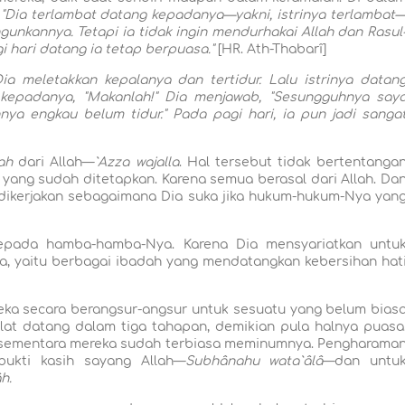
:
"Dia terlambat datang kepadanya—yakni, istrinya terlambat
ngunkannya. Tetapi ia tidak ingin mendurhakai Allah dan Rasul
i hari datang ia tetap berpuasa."
[HR. Ath-Thabarî]
Dia meletakkan kepalanya dan tertidur. Lalu istrinya datan
epadanya, "Makanlah!" Dia menjawab, "Sesungguhnya say
hnya engkau belum tidur." Pada pagi hari, ia pun jadi sanga
ah
dari Allah—
`Azza wajalla
. Hal tersebut tidak bertentanga
ang sudah ditetapkan. Karena semua berasal dari Allah. Da
dikerjakan sebagaimana Dia suka jika hukum-hukum-Nya yan
epada hamba-hamba-Nya. Karena Dia mensyariatkan untu
a, yaitu berbagai ibadah yang mendatangkan kebersihan hat
a secara berangsur-angsur untuk sesuatu yang belum bias
lat datang dalam tiga tahapan, demikian pula halnya puasa
 sementara mereka sudah terbiasa meminumnya. Pengharama
ukti kasih sayang Allah—
Subhânahu wata`âlâ
—dan untu
h.