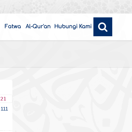
Fatwa
Al-Qur'an
Hubungi Kami
021
111