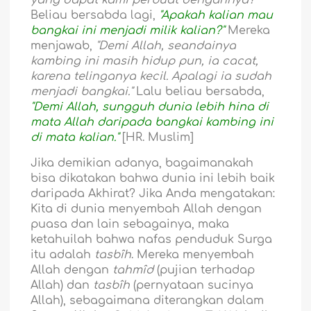
yang dapat kami perbuat dengannya?"
Beliau bersabda lagi,
"Apakah kalian mau
bangkai ini menjadi milik kalian?"
Mereka
menjawab,
"Demi Allah, seandainya
kambing ini masih hidup pun, ia cacat,
karena telinganya kecil. Apalagi ia sudah
menjadi bangkai."
Lalu beliau bersabda,
"Demi Allah, sungguh dunia lebih hina di
mata Allah daripada bangkai kambing ini
di mata kalian."
[HR. Muslim]
Jika demikian adanya, bagaimanakah
bisa dikatakan bahwa dunia ini lebih baik
daripada Akhirat? Jika Anda mengatakan:
Kita di dunia menyembah Allah dengan
puasa dan lain sebagainya, maka
ketahuilah bahwa nafas penduduk Surga
itu adalah
tasbîh
. Mereka menyembah
Allah dengan
tahmîd
(pujian terhadap
Allah) dan
tasbîh
(pernyataan sucinya
Allah), sebagaimana diterangkan dalam