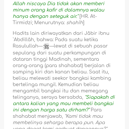
Allah niscaya Dia tidak akan memberi
minum orang kafir di dalamnya walau
hanya dengan seteguk air."
[HR. At-
Tirmidzi; Menurutnya:
shahîh
]
Hadits lain diriwayatkan dari Jâbir ibnu
`Abdillâh, bahwa: Pada suatu ketika
Rasulullah—
—lewat di sebuah pasar
sepulang dari suatu perkampungan di
dataran tinggi Madinah, sementara
orang-orang (para shahabat) berjalan di
samping kiri dan kanan beliau. Saat itu,
beliau melewati seekor bangkai kambing
bertelinga mungil. Kemudian beliau
mengambil bangkai itu dan memegang
telinganya, seraya bersabda,
"Siapakah di
antara kalian yang mau membeli bangkai
ini dengan harga satu dirham?"
Para
shahabat menjawab,
"Kami tidak mau
membelinya seharga berapa pun. Apa