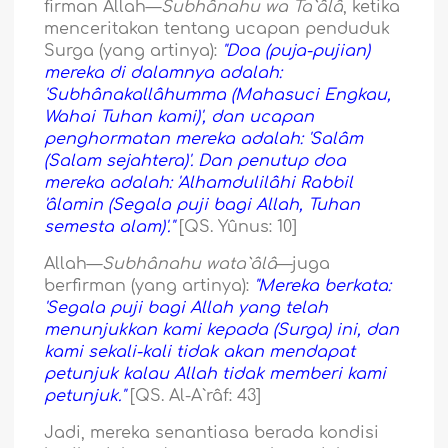
firman Allah—
Subhânahu wa Ta`âlâ
, ketika
menceritakan tentang ucapan penduduk
Surga (yang artinya):
"Doa (puja-pujian)
mereka di dalamnya adalah:
'Subhânakallâhumma (Mahasuci Engkau,
Wahai Tuhan kami)', dan ucapan
penghormatan mereka adalah: 'Salâm
(Salam sejahtera)'. Dan penutup doa
mereka adalah: 'Alhamdulilâhi Rabbil
'âlamin (Segala puji bagi Allah, Tuhan
semesta alam)'."
[QS. Yûnus: 10]
Allah—
Subhânahu wata`âlâ
—juga
berfirman (yang artinya):
"Mereka berkata:
'Segala puji bagi Allah yang telah
menunjukkan kami kepada (Surga) ini, dan
kami sekali-kali tidak akan mendapat
petunjuk kalau Allah tidak memberi kami
petunjuk."
[QS. Al-A`râf: 43]
Jadi, mereka senantiasa berada kondisi