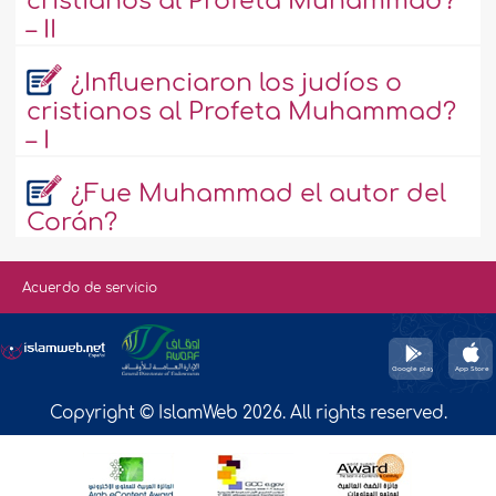
cristianos al Profeta Muhammad?
– II
¿Influenciaron los judíos o
cristianos al Profeta Muhammad?
– I
¿Fue Muhammad el autor del
Corán?
Acuerdo de servicio
Copyright © IslamWeb 2026. All rights reserved.