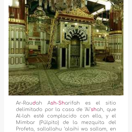
Ar-Rau
d
ah A
sh
-
Sh
arifah es el sitio
delimitado por la casa de ‘Ai’
sh
ah, que
Al-lah esté complacido con ella, y el
Mimbar (Púlpito) de la mezquita del
Profeta, sallallahu ‘alaihi wa sallam, en