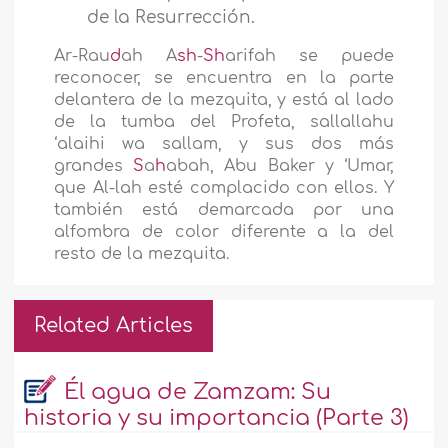
de la Resurrección.
Ar-Rau
d
ah A
sh
-
Sh
arifah se puede
reconocer, se encuentra en la parte
delantera de la mezquita, y está al lado
de la tumba del Profeta, sallallahu
‘alaihi wa sallam, y sus dos más
grandes
S
a
h
abah, Abu Baker y ‘Umar,
que Al-lah esté complacido con ellos. Y
también está demarcada por una
alfombra de color diferente a la del
resto de la mezquita.
Related Articles
Él agua de Zamzam: Su
historia y su importancia (Parte 3)