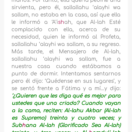
manos. Por tanto, ella quería pedirle una
sirvienta, pero él, sallallahu ‘alayhi wa
sallam, no estaba en la casa, así que ella
le informó a ‘A’i
sh
ah, que Al-lah Esté
complacido con ella, acerca de su
necesidad, quien le informó al Profeta,
sallallahu ‘alayhi wa sallam, a su regreso.
Más tarde, el Mensajero de Al-lah,
sallallahu ‘alayhi wa sallam, fue a
nuestra casa cuando estábamos a
punto de dormir. Intentamos sentarnos
pero él dijo: ‘Quédense en sus lugares’, y
se sentó frente a Fátima y a mí…y dijo:
‘¿Quieren que les diga qué es mejor para
ustedes que una criada? Cuando vayan
a la cama, reciten: Al-lahu Akbar (Al-lah
es Supremo) treinta y cuatro veces; y
Sub
h
ana Al-lah (Glorificado Sea Al-lah)