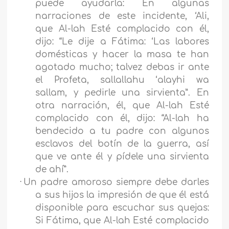
puede ayudarla: En algunas
narraciones de este incidente, ‘Ali,
que Al-lah Esté complacido con él,
dijo: “Le dije a Fátima: ‘Las labores
domésticas y hacer la masa te han
agotado mucho; talvez debas ir ante
el Profeta, sallallahu ‘alayhi wa
sallam, y pedirle una sirvienta”. En
otra narración, él, que Al-lah Esté
complacido con él, dijo: “Al-lah ha
bendecido a tu padre con algunos
esclavos del botín de la guerra, así
que ve ante él y pídele una sirvienta
de ahí”.
·
Un padre amoroso siempre debe darles
a sus hijos la impresión de que él está
disponible para escuchar sus quejas:
Si Fátima, que Al-lah Esté complacido