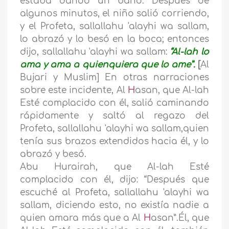
estaba dando un baño. Después de
algunos minutos, el niño salió corriendo,
y el Profeta, sallallahu 'alayhi wa sallam,
lo abrazó y lo besó en la boca; entonces
dijo, sallallahu 'alayhi wa sallam:
“Al-lah lo
ama y ama a quienquiera que lo ame”.
[
Al
Bujari y Muslim] En otras narraciones
sobre este incidente, Al
H
asan, que Al-lah
Esté complacido con él, salió caminando
rápidamente y saltó al regazo del
Profeta, sallallahu 'alayhi wa sallam,quien
tenía sus brazos extendidos hacia él, y lo
abrazó y besó.
Abu Hurairah, que Al-lah Esté
complacido con él, dijo: “Después que
escuché al Profeta, sallallahu 'alayhi wa
sallam, diciendo esto, no existía nadie a
quien amara más que a Al
H
asan”.Él, que