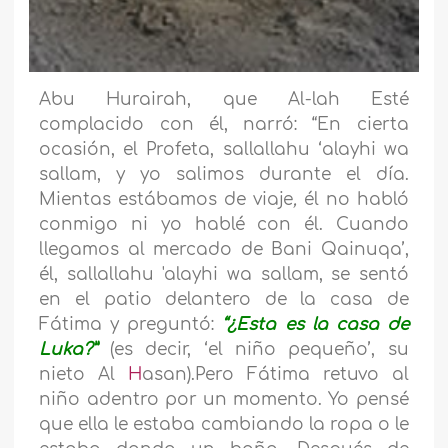
Abu Hurairah, que Al-lah Esté
complacido con él, narró: “En cierta
ocasión, el Profeta, sallallahu ‘alayhi wa
sallam, y yo salimos durante el día.
Mientas estábamos de viaje
,
él no habló
conmigo ni yo hablé con él. Cuando
llegamos al mercado de Bani Qainuqa’,
él, sallallahu 'alayhi wa sallam, se sentó
en el patio delantero de la casa de
Fátima y preguntó:
“¿Esta es la casa de
Luka?”
(es decir, ‘el niño pequeño’, su
nieto Al
H
asan).Pero Fátima retuvo al
niño adentro por un momento. Yo pensé
que ella le estaba cambiando la ropa o le