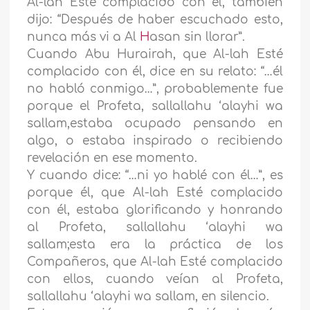
Al-lah Esté complacido con él, también
dijo: “Después de haber escuchado esto,
nunca más vi a Al
H
asan sin llorar”.
Cuando Abu Hurairah, que Al-lah Esté
complacido con él, dice en su relato: “…él
no habló conmigo…”, probablemente fue
porque el Profeta, sallallahu ‘alayhi wa
sallam,estaba ocupado pensando en
algo, o estaba inspirado o recibiendo
revelación en ese momento.
Y cuando dice: “…ni yo hablé con él…”, es
porque él, que Al-lah Esté complacido
con él, estaba glorificando y honrando
al Profeta, sallallahu ‘alayhi wa
sallam;esta era la práctica de los
Compañeros, que Al-lah Esté complacido
con ellos, cuando veían al Profeta,
sallallahu ‘alayhi wa sallam, en silencio.