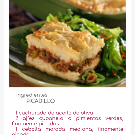
Ingredientes
PICADILLO
1 cucharada de aceite de oliva
2 ajíes cubanela o pimientos verdes,
finamente picados
1 cebolla morada mediana, finamente
picada