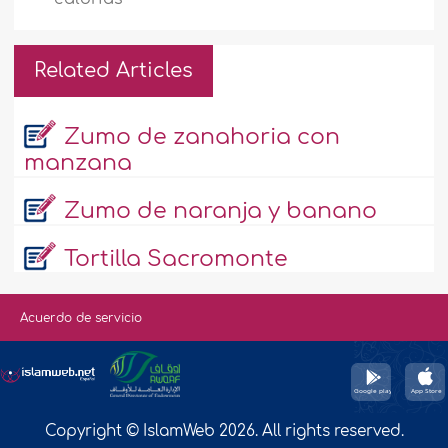
Related Articles
Zumo de zanahoria con
manzana
Zumo de naranja y banano
Tortilla Sacromonte
Acuerdo de servicio
Copyright © IslamWeb 2026. All rights reserved.