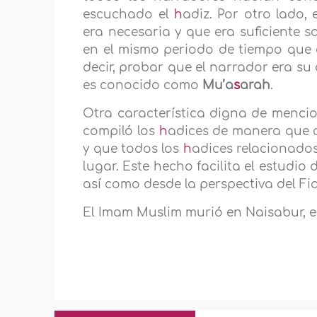
escuchado el
h
adiz. Por otro lado,
era necesaria y que era suficiente s
en el mismo periodo de tiempo que
decir, probar que el narrador era su
es conocido como
Mu’a
s
arah
.
Otra característica digna de menci
compiló los
h
adices de manera que c
y que todos los
h
adices relacionado
lugar. Este hecho facilita el estudio 
así como desde la perspectiva del Fi
El Imam Muslim murió en Naisabur, en