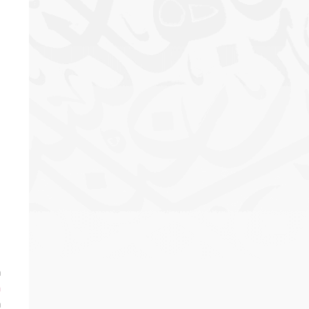
a
h
a