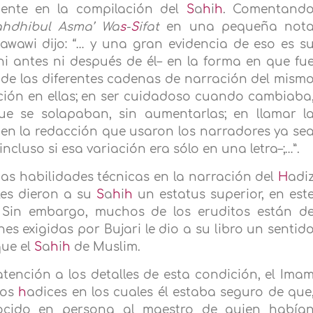
mente en la compilación del
S
a
h
i
h
. Comentand
ahdhibul Asma’ Wa
s
-
S
ifat
en una pequeña not
awawi dijo: “… y una gran evidencia de eso es s
ni antes ni después de él– en la forma en que fu
de las diferentes cadenas de narración del mism
cción en ellas; en ser cuidadoso cuando cambiaba
ue se solapaban, sin aumentarlas; en llamar l
 en la redacción que usaron los narradores ya se
incluso si esa variación era sólo en una letra–;…”.
as habilidades técnicas en la narración del
H
adi
les dieron a su
S
a
h
i
h
un estatus superior, en est
 Sin embargo, muchos de los eruditos están d
s exigidas por Bujari le dio a su libro un sentid
que el
S
a
h
i
h
de Muslim.
tención a los detalles de esta condición, el Ima
los
h
adices en los cuales él estaba seguro de que
ocido en persona al maestro de quien había