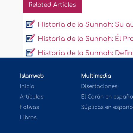
Related Articles
Historia de la Sunnah: Su au
Historia de la Sunnah: Él Pro
Historia de la Sunnah: Defini
Islamweb
Multimedia
Inicio
Disertaciones
Artículos
El Corán en españo
Fatwas
Súplicas en españo
Libros