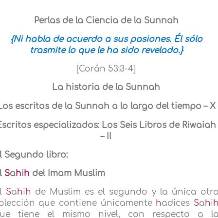
Perlas de la Ciencia de la Sunnah
{Ni habla de acuerdo a sus pasiones. Él sólo
trasmite lo que le ha sido revelado.}
[Corán 53:3-4]
La historia de la Sunnah
Los escritos de la Sunnah a lo largo del tiempo – X
Escritos especializados: Los Seis Libros de Riwaiah
– II
l Segundo libro:
l
S
a
h
i
h
del Imam Muslim
l
S
a
h
i
h
de Muslim es el segundo y la única otr
olección que contiene únicamente
h
adices
S
a
h
i
ue tiene el mismo nivel, con respecto a l