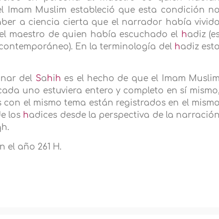
 el Imam Muslim estableció que esta condición n
aber a ciencia cierta que el narrador había vivid
 el maestro de quien había escuchado el
h
adiz (e
 contemporáneo). En la terminología del
h
adiz est
onar del
S
a
h
i
h
es el hecho de que el Imam Musli
ada uno estuviera entero y completo en sí mismo
s con el mismo tema están registrados en el mism
de los
h
adices desde la perspectiva de la narració
qh.
 el año 261 H.