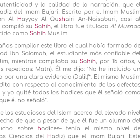
utenticidad y la calidad de la narración, que e
adiz del Imam Bujari. Escrito por el Imam Musli
bn Al
H
ayyay Al Qu
sh
airi An-Naisaburi, casi a
i compiló su
S
a
h
i
h
, el libro fue titulado
Al Musna
ocido como
S
a
h
i
h
Muslim.
años compilar este libro el cual había formado d
ad ibn Salamah, el estudiante más confiable de
slim, mientras compilaba su
S
a
h
i
h
, por 15 años, 
os repetidos: Matn). Él me dijo: ‘No he incluido u
o por una clara evidencia (Dalil)’”. El mismo Musli
udito con respecto al conocimiento de los defecto
o, y yo quité todos los hadices que él señaló com
que él no señaló”.
e los estudiosos del Islam acerca del elevado nive
hecho de que a pesar de que él fue un alumno de
mucho sobre
h
adices– tenía el mismo nivel d
as Ciencias del
H
adiz) que el Imam Bujari. Est