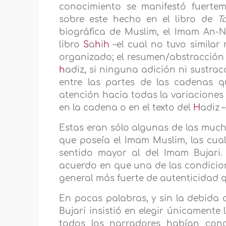
conocimiento se manifestó fuerte
sobre este hecho en el libro de
T
biográfica de Muslim, el Imam An-N
libro
S
a
h
i
h
–el cual no tuvo similar 
organizado; el resumen/abstracción 
h
adiz, si ninguna adición ni sustra
entre las partes de las cadenas q
atención hacia todas la variaciones
en la cadena o en el texto del
H
adiz –
Estas eran sólo algunas de las much
que poseía el Imam Muslim, las cua
sentido mayor al del Imam Bujari.
acuerdo en que una de las condicione
general más fuerte de autenticidad 
En pocas palabras, y sin la debida a
Bujari insistió en elegir únicamente 
todos los narradores habían con