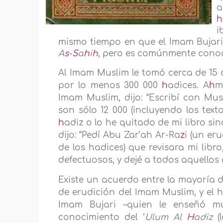
a
h
i
mismo tiempo en que el Imam Bujar
A
s
-
S
a
h
i
h
, pero es comúnmente con
Al Imam Muslim le tomó cerca de 15 
por lo menos 300 000
h
adices. A
h
m
Imam Muslim, dijo: “Escribí con Mu
son sólo 12 000 (incluyendo los text
h
adiz o lo he quitado de mi libro sin
dijo: “Pedí Abu Zar’ah Ar-Ra
z
i (un er
de los hadices) que revisara mi libr
defectuosos, y dejé a todos aquellos 
Existe un acuerdo entre la mayoría d
de erudición del Imam Muslim, y el 
Imam Bujari –quien le enseñó 
conocimiento del ‘
Ulum Al
H
adiz
(l