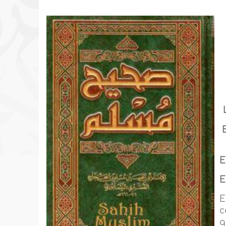
E
E
E
c
q