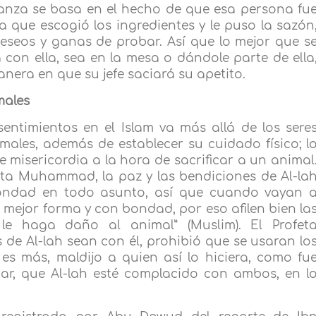
eñanza se basa en el hecho de que esa persona fu
la que escogió los ingredientes y le puso la sazón
eseos y ganas de probar. Así que lo mejor que s
con ella, sea en la mesa o dándole parte de ella
nera en que su jefe saciará su apetito.
males
entimientos en el Islam va más allá de los sere
ales, además de establecer su cuidado físico; l
de misericordia a la hora de sacrificar a un animal
ta Muhammad, la paz y las bendiciones de Al-la
a bondad en todo asunto, así que cuando vayan 
a mejor forma y con bondad, por eso afilen bien la
le haga daño al animal” (Muslim). El Profet
de Al-lah sean con él, prohibió que se usaran lo
es más, maldijo a quien así lo hiciera, como fu
ar, que Al-lah esté complacido con ambos, en l