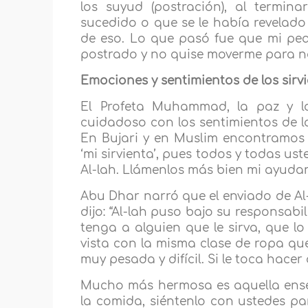
los suyud (postración), al termi
sucedido o que se le había revelado
de eso. Lo que pasó fue que mi pe
postrado y no quise moverme para no 
Emociones y sentimientos de los sirv
El Profeta Muhammad, la paz y la
cuidadoso con los sentimientos de l
En Bujari y en Muslim encontramos qu
‘mi sirvienta’, pues todos y todas ust
Al-lah. Llámenlos más bien mi ayuda
Abu Dhar narró que el enviado de Al-l
dijo: “Al-lah puso bajo su responsabi
tenga a alguien que le sirva, que lo
vista con la misma clase de ropa qu
muy pesada y difícil. Si le toca hacer
Mucho más hermosa es aquella enseñan
la comida, siéntenlo con ustedes p