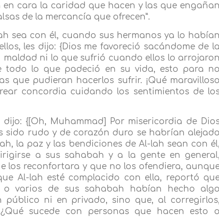
n en cara la caridad que hacen y las que engaña
alsas de la mercancía que ofrecen”.
-lah sea con él, cuando sus hermanos ya lo había
los, les dijo: {Dios me favoreció sacándome de l
u maldad ni lo que sufrió cuando ellos lo arrojaro
de todo lo que padeció en su vida, esto para n
das que pudieran hacerlos sufrir. ¡Qué maravillos
rear concordia cuidando los sentimientos de lo
, dijo: {[Oh, Muhammad] Por misericordia de Dio
as sido rudo y de corazón duro se habrían alejad
-lah, la paz y las bendiciones de Al-lah sean con él
rigirse a sus sahabah y a la gente en general
 los reconfortara y que no los ofendiera, aunqu
 que Al-lah esté complacido con ella, reportó qu
o o varios de sus sahabah habían hecho alg
público ni en privado, sino que, al corregirlos
“¡¿Qué sucede con personas que hacen esto 