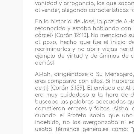
vanidad y arrogancia, las que saca
al vender, alegando características f
En la historia de José, la paz de Al
reconocido y estaba hablando con el
cárcel} [Corán 12:110]. No mencionó s
al pozo, hecho que fue el inicio 
recriminarlos y no abrir viejas heri
ejemplo de virtud y de ánimos de c
demás!
Al-lah, dirigiéndose a Su Mensajero
eres compasivo con ellos. Si hubier
de ti} [Corán 3:159]. El enviado de Al
era muy cuidadoso a la hora de di
buscaba las palabras adecuadas que
cometieran errores y faltas. Aisha,
cuando el Profeta sabía que un
indebido, no los avergonzaba ni en 
usaba términos generales como: 