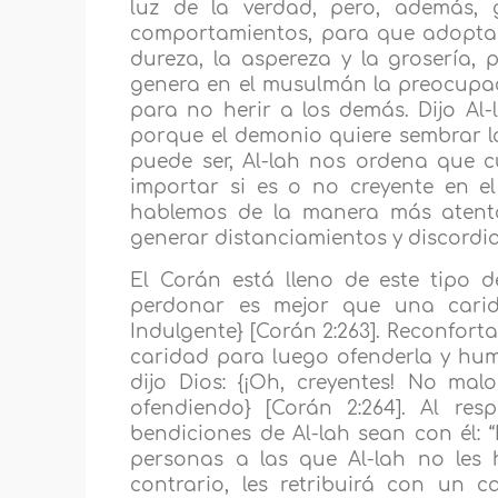
luz de la verdad, pero, además,
comportamientos, para que adoptar
dureza, la aspereza y la grosería, p
genera en el musulmán la preocupac
para no herir a los demás. Dijo Al-
porque el demonio quiere sembrar la 
puede ser, Al-lah nos ordena que 
importar si es o no creyente en el
hablemos de la manera más atenta
generar distanciamientos y discordia
El Corán está lleno de este tipo 
perdonar es mejor que una carid
Indulgente} [Corán 2:263]. Reconfort
caridad para luego ofenderla y humil
dijo Dios: {¡Oh, creyentes! No ma
ofendiendo} [Corán 2:264]. Al re
bendiciones de Al-lah sean con él: “
personas a las que Al-lah no les h
contrario, les retribuirá con un c