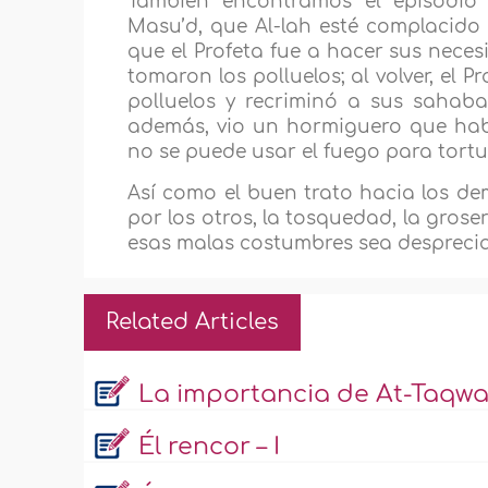
También encontramos el episodio
Masu’d, que Al-lah esté complacido 
que el Profeta fue a hacer sus necesi
tomaron los polluelos; al volver, el
polluelos y recriminó a sus sahab
además, vio un hormiguero que hab
no se puede usar el fuego para tortur
Así como el buen trato hacia los d
por los otros, la tosquedad, la grose
esas malas costumbres sea desprecia
Related Articles
La importancia de At-Taqwa
Él rencor – I