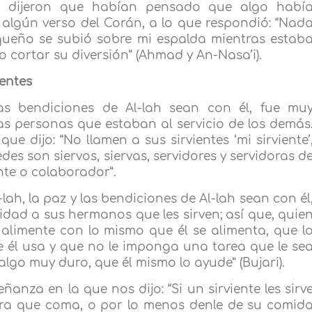
nar dijeron que habían pensado que algo habí
 algún verso del Corán, a lo que respondió: “Nad
queño se subió sobre mi espalda mientras estab
cortar su diversión” (Ahmad y An-Nasa’i).
ientes
s bendiciones de Al-lah sean con él, fue mu
as personas que estaban al servicio de los demás
e dijo: “No llamen a sus sirvientes ‘mi sirviente’
edes son siervos, siervas, servidores y servidoras d
nte o colaborador”.
ah, la paz y las bendiciones de Al-lah sean con él
lidad a sus hermanos que les sirven; así que, quie
 alimente con lo mismo que él se alimenta, que l
e él usa y que no le imponga una tarea que le se
 algo muy duro, que él mismo lo ayude” (Bujari).
za en la que nos dijo: “Si un sirviente les sirv
ara que coma, o por lo menos denle de su comid