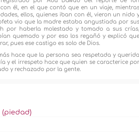
 registrado por Abu Dawud del reporte de Ib
con él, en el que contó que en un viaje, mientra
dades, ellos, quienes iban con él, vieron un nido 
 Profeta vio que la madre estaba angustiada por su
ah por haberla molestado y tomado a sus crías
ían quemado y por eso los regañó y explicó qu
ar, pues ese castigo es solo de Dios.
emás hace que la persona sea respetada y querid
ría y el irrespeto hace que quien se caracterice po
do y rechazado por la gente.
 (piedad)