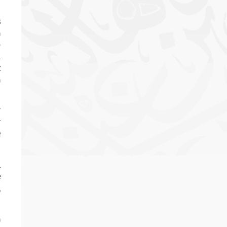
s
a
o
l
z
a
r
r
e
l
e
,
a