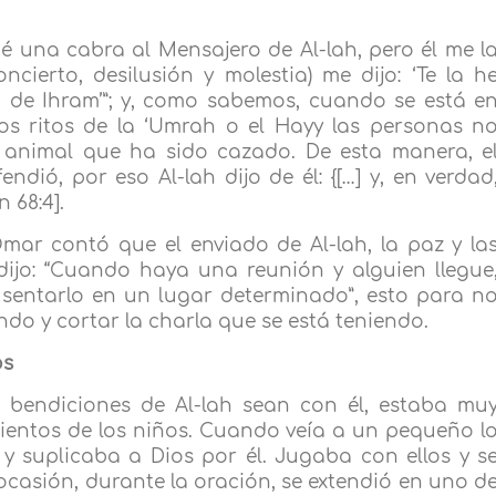
é una cabra al Mensajero de Al-lah, pero él me l
ncierto, desilusión y molestia) me dijo: ‘Te la h
 de Ihram’”; y, como sabemos, cuando se está e
os ritos de la ‘Umrah o el Hayy las personas n
 animal que ha sido cazado. De esta manera, e
endió, por eso Al-lah dijo de él: {[…] y, en verdad
 68:4].
ar contó que el enviado de Al-lah, la paz y la
dijo: “Cuando haya una reunión y alguien llegue
 sentarlo en un lugar determinado”, esto para n
do y cortar la charla que se está teniendo.
os
 bendiciones de Al-lah sean con él, estaba mu
ientos de los niños. Cuando veía a un pequeño l
y suplicaba a Dios por él. Jugaba con ellos y s
casión, durante la oración, se extendió en uno d