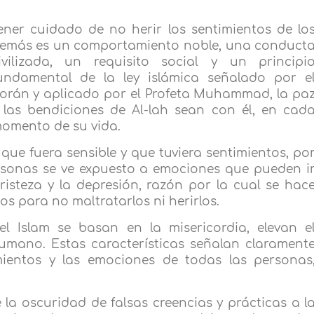
ener cuidado de no herir los sentimientos de lo
emás es un comportamiento noble, una conduct
ivilizada, un requisito social y un principi
undamental de la ley islámica señalado por e
orán y aplicado por el Profeta Muhammad, la pa
 las bendiciones de Al-lah sean con él, en cad
omento de su vida.
que fuera sensible y que tuviera sentimientos, po
ersonas se ve expuesto a emociones que pueden i
 tristeza y la depresión, razón por la cual se hac
os para no maltratarlos ni herirlos.
del Islam se basan en la misericordia, elevan e
humano. Estas características señalan clarament
ientos y las emociones de todas las personas
 la oscuridad de falsas creencias y prácticas a l