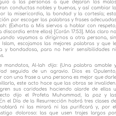
 guio a las personas a que dejaran los malo
an conductas nobles y buenas, y así cambiar l
or la misericordia, la bondad y la cortesía; est
ión por escoger las palabras y frases adecuada
lah: {Exhorta a Mis siervos a hablar con respeto
discordia entre ellos} [Corán 17:53]. Más claro n
cuando vayamos a dirigirnos a otra persona, si
 Islam, escojamos las mejores palabras y que l
 y bondadosa, para no herir sensibilidades n
s.
de mandatos, Al-lah dijo: {Una palabra amable 
ad seguida de un agravio. Dios es Opulento
ar con una frase a una persona es mejor que darl
larla, este acto hace que las obras se invaliden
logren sus caridades haciendo alarde de ellas 
specto dijo el Profeta Muhammad, la paz y la
En el Día de la Resurrección habrá tres clases d
ablará ni las mirará ni las purificará y, por e
astigo doloroso: las que usen trajes largos po