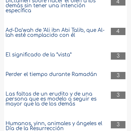
Dictamen sobre hacer el bien a los
4
demás sin tener una intención
específica
Ad-Da‘wah de ‘Ali ibn Abi Talib, que Al-
4
lah esté complacido con él
El significado de la “vista”
3
Perder el tiempo durante Ramadán
3
Las faltas de un erudito y de una
3
persona que es modelo a seguir es
mayor que la de los demás
Humanos, yinn, animales y ángeles el
3
Día de la Resurrección