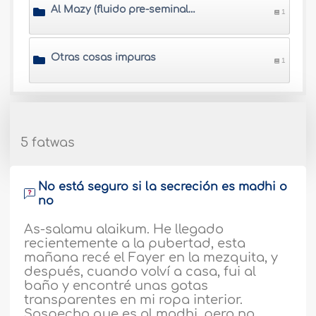
Al Mazy (fluido pre-seminal) y Al Wady (secreción blanca que sale del pene)
1
Otras cosas impuras
1
5 fatwas
No está seguro si la secreción es madhi o
no
As-salamu alaikum. He llegado
recientemente a la pubertad, esta
mañana recé el Fayer en la mezquita, y
después, cuando volví a casa, fui al
baño y encontré unas gotas
transparentes en mi ropa interior.
Sospecho que es al madhi, pero no