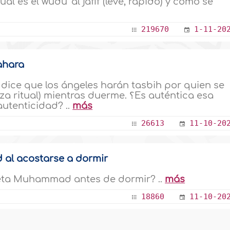
219670
1-11-20
ahara
ice que los ángeles harán tasbih por quien se
mientras duerme. ؟Es auténtica esa
utenticidad? ..
más
26613
11-10-20
al acostarse a dormir
feta Muhammad antes de dormir? ..
más
18860
11-10-20