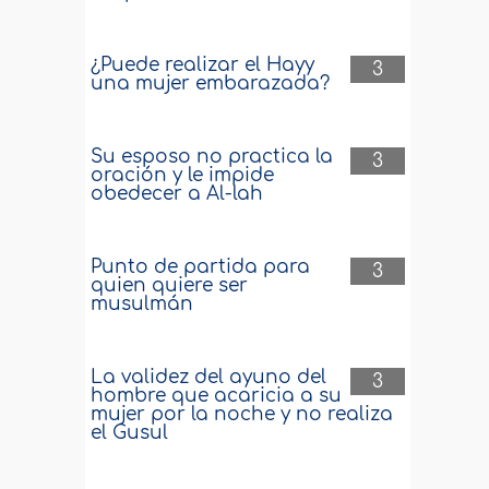
¿Puede realizar el Hayy
3
una mujer embarazada?
Su esposo no practica la
3
oración y le impide
obedecer a Al-lah
Punto de partida para
3
quien quiere ser
musulmán
La validez del ayuno del
3
hombre que acaricia a su
mujer por la noche y no realiza
el Gusul