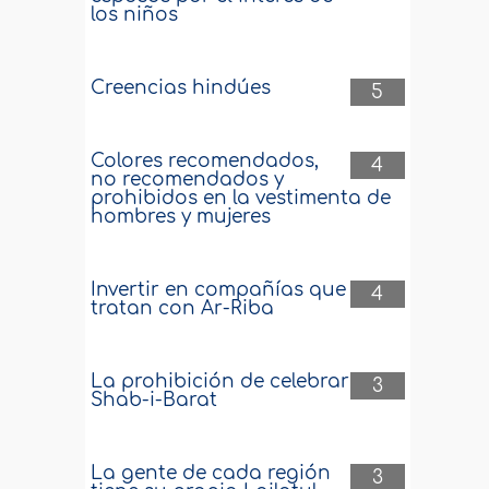
los niños
Creencias hindúes
5
Colores recomendados,
4
no recomendados y
prohibidos en la vestimenta de
hombres y mujeres
Invertir en compañías que
4
tratan con Ar-Riba
La prohibición de celebrar
3
Shab-i-Barat
La gente de cada región
3