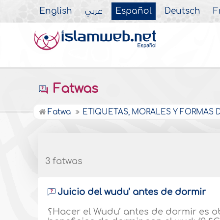
English
عربي
Español
Deutsch
F
Fatwas
Fatwa
ETIQUETAS, MORALES Y FORMAS DE
3 fatwas
Juicio del wudu’ antes de dormir
؟Hacer el Wudu’ antes de dormir es obligatorio o es un acto sunnah? ؟Cuáles son los