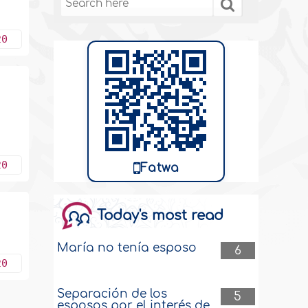
20
20
Fatwa
Today's most read
María no tenía esposo
6
20
Separación de los
5
esposos por el interés de