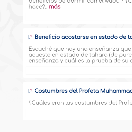
beneficios de dormir con el wudu’? ؟Cuál es el wudu’ al jafif (leve, rápido) y cómo se
hace?..
más
Beneficio acostarse en estado de t
Escuché que hay una enseñanza que d
acueste en estado de tahara (de pureza ritual) 
enseñanza y cuál es la prueba de su a
Costumbres del Profeta Muhammad 
؟Cuáles eran las costumbres del Pro