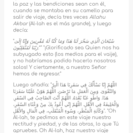
la paz y las bendiciones sean con él,
cuando se montaba en su camello para
salir de viaje, decía tres veces
Allahu
Akbar
(Al-lah es el más grande), y luego
decía:
"
وَإِنّا إِلَىَ
سُبْحَانَ الّذِي سَخّرَ لَنَا هَذَا وَمَا كُنّا لَهُ مُقْرِنِينَ
رَبّنَا لَمُنْقَلِبُونَ.
*" "¡Glorificado sea Quien nos ha
subyugado esto (los medios para el vaije),
y no habríamos podido hacerlo nosotros
solos! Y ciertamente, a nuestro Señor
hemos de regresar."
Luego añadía: "اللّهُمّ إِنّا نَسْأَلُكَ فِي سَفَرِنَا هَذَا الْبِرّ
وَالتّقْوَىَ. وَمِنَ الْعَمَلِ مَا تَرْضَىَ. اللّهُمّ هَوّنْ عَلَيْنَا سَفَرَنَا
هَذَا. وَاطْوِ عَنّا بُعْدَهُ. اللّهُمّ أَنْتَ الصّاحِبُ فِي السّفَرِ.
وَالْخَلِيفَةُ فِي الأَهْلِ. اللّهُمّ إِنّي أَعُوذُ بِكَ مِنْ وَعْثَاءِ السّفَرِ،
وَكَآبَةِ الْمَنْظَرِ، وَسُوءِ الْمُنْقَلَبِ، فِي الْمَالِ وَالأَهْلِ". "Oh
Al-lah, te pedimos en este viaje nuestro
rectitud y piedad, y de las obras, lo que Tú
apruebes. Oh Al-lah, haz nuestro viaje