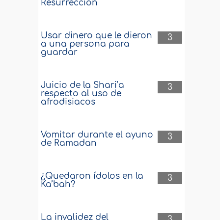
Resurrección
Usar dinero que le dieron
3
a una persona para
guardar
Juicio de la Shari’a
3
respecto al uso de
afrodisiacos
Vomitar durante el ayuno
3
de Ramadan
¿Quedaron ídolos en la
3
Ka’bah?
La invalidez del
3