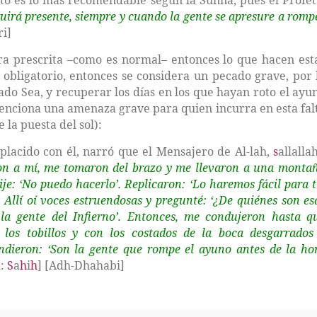
sto es lo más recomendable según la Sunna, pues el Profet
uirá presente
, siempre y cuando la gente se apresure a romp
ri]
ora prescrita –como es normal– entonces lo que hacen est
 obligatorio, entonces se considera un pecado grave, por 
ado Sea, y recuperar los días en los que hayan roto el ayu
 menciona una amenaza grave para quien incurra en esta fal
 la puesta del sol):
lacido con él, narró que el Mensajero de Al-
lah
,
s
allalla
on a mí, me tomaron del brazo y me llevaron a una monta
je: ‘No puedo hacerlo’. Replicaron: ‘Lo haremos fácil para ti
Allí oí voces estruendosas y pregunté: ‘¿De quiénes son es
 la gente del Infierno’. Entonces, me condujeron hasta q
 los tobillos y con
los costados de la boca desgarrados
ndieron: ‘Son la gente que rompe el ayuno antes de la ho
m:
S
a
h
i
h
] [Adh-Dhahabi]