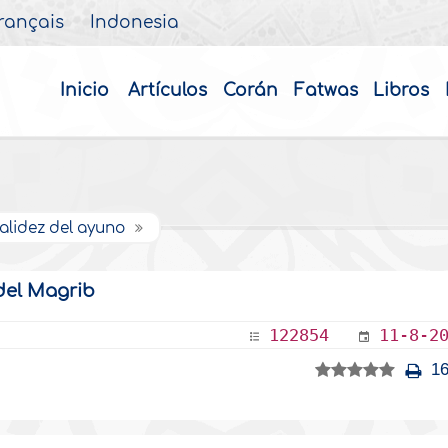
rançais
Indonesia
Inicio
Artículos
Corán
Fatwas
Libros
validez del ayuno
del Magrib
122854
11-8-2
16