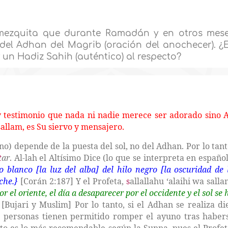
mezquita que durante Ramadán y en otros mes
del Adhan del Magrib (oración del anochecer). ¿
un Hadiz Sahih (auténtico) al respecto?
y testimonio que nada ni nadie merece ser adorado sino A
sallam,
es Su siervo y mensajero.
o) depende de la puesta del sol, no del Adhan. Por lo tant
t
ar
. Al-lah el Altísimo Dice (lo que se interpreta en español
 blanco [la luz del alba] del hilo negro [la oscuridad de 
che.}
[Corán 2:187] Y el Profeta,
s
allallahu ‘alaihi wa salla
el oriente, el día a desaparecer por el occidente y el sol se 
[Bujari y Muslim] Por lo tanto, si el Adhan se realiza di
as personas tienen permitido romper el ayuno tras haber