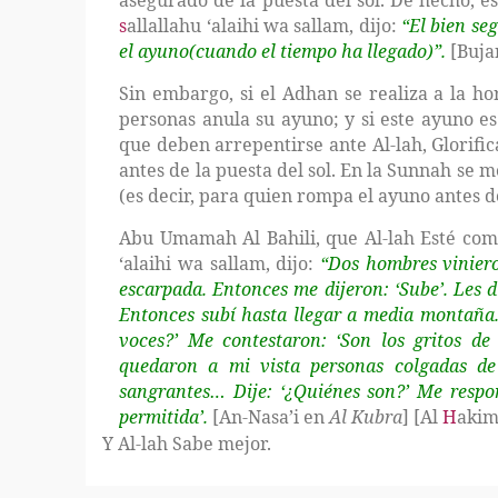
asegurado de la puesta del sol. De hecho, e
s
allallahu ‘alaihi wa sallam, dijo:
“El bien
seg
el ayuno(cuando el tiempo ha llegado)”.
[Buja
Sin embargo, si el Adhan se realiza a la h
personas anula su ayuno; y si este ayuno es
que deben arrepentirse ante Al-lah, Glorific
antes de la puesta del sol. En la Sunnah se
(es decir, para quien rompa el ayuno antes de
Abu Umamah Al Bahili, que Al-lah Esté comp
‘alaihi wa sallam, dijo:
“Dos hombres vinier
escarpada. Entonces me dijeron: ‘Sube’. Les di
Entonces subí hasta llegar a media montaña. 
voces?’ Me contestaron: ‘Son los gritos de
quedaron a mi vista personas colgadas de
sangrantes…
Dije: ‘¿Quiénes son?’ Me respo
permitida’.
[An-Nasa’i en
Al Kubra
] [Al
H
aki
Y Al-lah Sabe mejor.