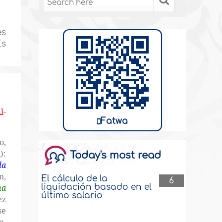
es
Es
l-
Fatwa
o,
):
Today's most read
la
m,
El cálculo de la
6
liquidación basado en el
ha
último salario
ez
se