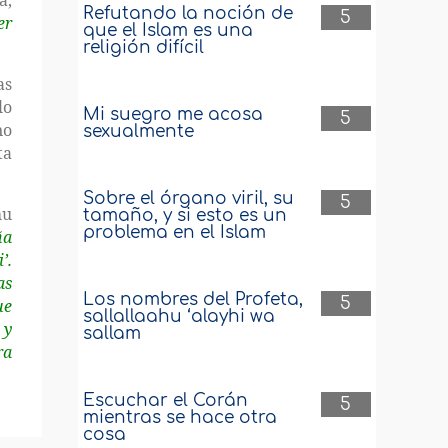
a,
Refutando la noción de
5
er
que el Islam es una
religión difícil
as
lo
Mi suegro me acosa
5
no
sexualmente
ta
Sobre el órgano viril, su
5
hu
tamaño, y si esto es un
problema en el Islam
ña
’.
as
Los nombres del Profeta,
5
ue
sallallaahu ‘alayhi wa
 y
sallam
ra
Escuchar el Corán
5
mientras se hace otra
cosa