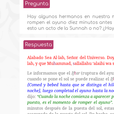
Pregunta
Hay algunos hermanos en nuestra 
rompen el ayuno diez minutos antes 
esto un acto de la Sunnah o no? ¿Hay 
Respuesta
Alabado Sea Al-lah, Señor del Universo. Do
lah, y que Mu
h
ammad,
s
allallahu ‘alaihi wa 
Le informamos que el
If
t
ar
(ruptura del ayun
cuando se pone el sol se puede realizar el
If
{Comed y bebed hasta que se distinga el hilo
noche], luego completad el ayuno hasta la no
dijo:
“Cuando la noche comienza a aparecer por 
puesto, es el momento de romper el ayuno”.
minutos después de la puesta del sol, est