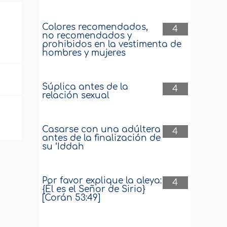
Colores recomendados,
4
no recomendados y
prohibidos en la vestimenta de
hombres y mujeres
Súplica antes de la
4
relación sexual
Casarse con una adúltera
4
antes de la finalización de
su ‘Iddah
Por favor explique la aleya:
4
{Él es el Señor de Sirio}
[Corán 53:49]