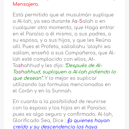
Mensajero.
Está permitido que el musulmán suplique
a Al-lah, ya sea durante A
s
-
S
alah o en
cualquier otro momento, que Haga entrar
en el Paraíso a él mismo, a sus padres, a
su esposa, y a sus hijos, y que les Reúna
allí. Pues el Profeta, sallallahu ‘alayhi wa
sallam, enseñó a sus Compañeros, que Al-
lah esté complacido con ellos, At-
Ta
sh
ahhud y les dijo:
“Después de Al-
Ta
sh
ahhud, supliquen a Al-lah pidiendo lo
que desean”.
Y lo mejor es suplicar
utilizando las formulas mencionadas en
el Corán y en la Sunnah.
En cuanto a la posibilidad de reunirse
con la esposa y los hijos en el Paraíso;
pues es algo seguro y confirmado. Al-lah,
Glorificado Sea, Dice :
{
a quienes hayan
creído y su descendencia los haya