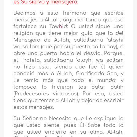
es Su siervo y mensajero.
Decimos a esta hermana que escribe
mensajes a Al-lah, argumentando que eso
fortalece su Taw
h
id: O usted sigue una
religión que tiene mejor guía que la del
Mensajero de Al-lah, sallallaahu ‘alayhi
wa sallam (que por su puesto no la hay), o
abre una puerta hacia el desvío. Porque,
el Profeta, sallallaahu ‘alayhi wa sallam
no hizo esto, siendo que fue él quien
conoció más a Al-lah, Glorificado Sea, y
Le temió más que todo el mundo; y
tampoco lo hicieron los Salaf Salih
(Predecesores virtuosos). Por eso, usted
tiene que temer a Al-lah y dejar de escribir
estos mensajes.
Su Señor no Necesita que Le explique lo
que usted siente, pues Él Sabe todo lo
que usted encierra en su alma. Al-lah,