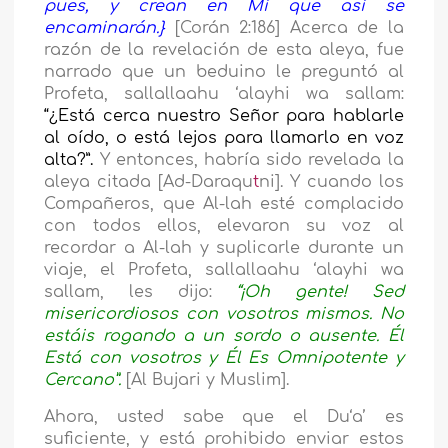
pues, y crean en Mí que así se
encaminarán.
}
[Corán 2:186] Acerca de la
razón de la revelación de esta aleya, fue
narrado que un beduino le preguntó al
Profeta, sallallaahu ‘alayhi wa sallam:
“¿Está cerca nuestro Señor para hablarle
al oído, o está lejos para llamarlo en voz
alta?”
.
Y entonces, habría sido revelada la
aleya citada [Ad-Daraqu
t
ni]. Y cuando los
Compañeros, que Al-lah esté complacido
con todos ellos, elevaron su voz al
recordar a Al-lah y suplicarle durante un
viaje, el Profeta, sallallaahu ‘alayhi wa
sallam, les dijo:
“¡Oh gente! Sed
misericordiosos con vosotros mismos. No
estáis rogando a un sordo o ausente. Él
Está con vosotros y Él Es Omnipotente y
Cercano”.
[Al Bujari y Muslim].
Ahora, usted sabe que el Du‘a’ es
suficiente, y está prohibido enviar estos