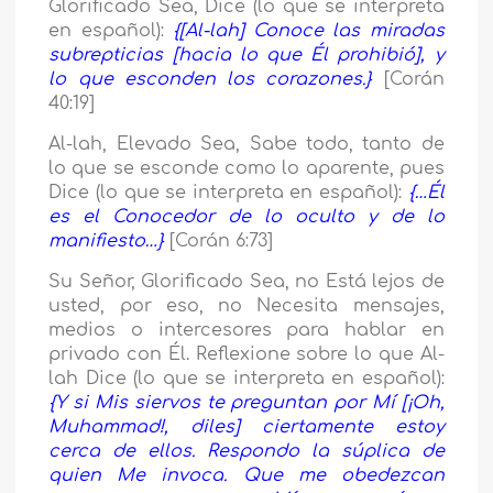
Glorificado Sea, Dice (lo que se interpreta
en español):
{
[Al-lah] Conoce las miradas
subrepticias [hacia lo que Él prohibió], y
lo que esconden los corazones.
}
[Corán
40:19]
Al-lah, Elevado Sea, Sabe todo, tanto de
lo que se esconde como lo aparente, pues
Dice (lo que se interpreta en español):
{
…Él
es el Conocedor de lo oculto y de lo
manifiesto…
}
[Corán 6:73]
Su Señor, Glorificado Sea, no Está lejos de
usted, por eso, no Necesita mensajes,
medios o intercesores para hablar en
privado con Él. Reflexione sobre lo que Al-
lah Dice (lo que se interpreta en español):
{
Y si Mis siervos te preguntan por Mí [¡Oh,
Muhammad!, diles] ciertamente estoy
cerca de ellos. Respondo la súplica de
quien Me invoca. Que me obedezcan