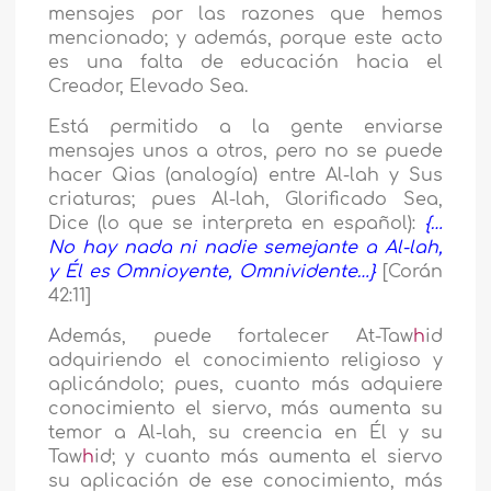
mensajes por las razones que hemos
mencionado; y además, porque este acto
es una falta de educación hacia el
Creador, Elevado Sea.
Está permitido a la gente enviarse
mensajes unos a otros, pero no se puede
hacer Qias (analogía) entre Al-lah y Sus
criaturas; pues Al-lah, Glorificado Sea,
Dice (lo que se interpreta en español):
{…
No hay nada ni nadie semejante a Al-lah,
y Él es Omnioyente, Omnividente…}
[Corán
42:11]
Además, puede fortalecer At-Taw
h
id
adquiriendo el conocimiento religioso y
aplicándolo; pues, cuanto más adquiere
conocimiento el siervo, más aumenta su
temor a Al-lah, su creencia en Él y su
Taw
h
id; y cuanto más aumenta el siervo
su aplicación de ese conocimiento, más