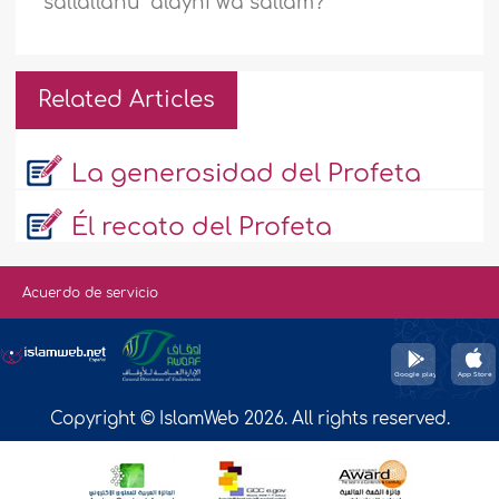
sallallahu ‘alayhi wa sallam
?
Related Articles
La generosidad del Profeta
Él recato del Profeta
Acuerdo de servicio
Copyright © IslamWeb 2026. All rights reserved.