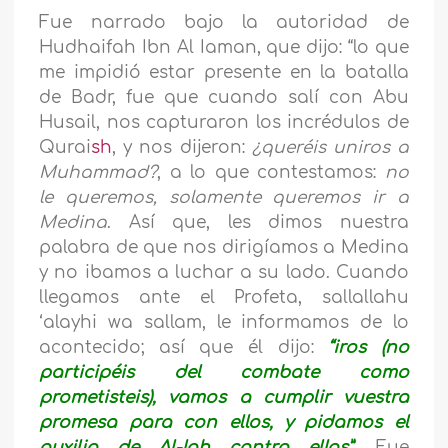
Fue narrado bajo la autoridad de
Hudhaifah Ibn Al Iaman, que dijo: “lo que
me impidió estar presente en la batalla
de Badr, fue que cuando salí con Abu
Husail, nos capturaron los incrédulos de
Qurai
sh
, y nos dijeron:
¿queréis uniros a
Muhammad?
, a lo que contestamos:
no
le queremos, solamente queremos ir a
Medina
. Así que, les dimos nuestra
palabra de que nos dirigíamos a Medina
y no ibamos a luchar a su lado. Cuando
llegamos ante el Profeta
,
sallallahu
‘alayhi wa sallam,
le informamos de lo
acontecido; así que él dijo:
“iros (no
participéis del combate como
prometisteis), vamos a cumplir vuestra
promesa para con ellos, y pidamos el
auxilio de Al-lah contra ellos”.
Fue