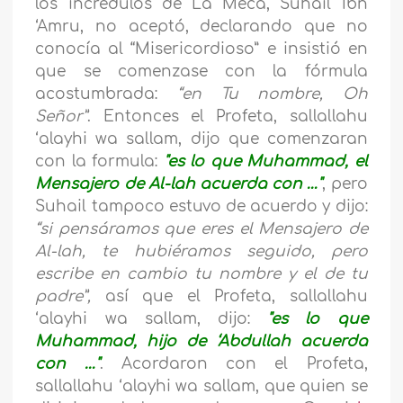
los incrédulos de La Meca, Suhail Ibn
‘Amru, no aceptó, declarando que no
conocía al “Misericordioso” e insistió en
que se comenzase con la fórmula
acostumbrada:
“en Tu nombre, Oh
Señor”
. Entonces el Profeta,
sallallahu
‘alayhi wa sallam,
dijo que comenzaran
con la formula:
"es lo que Muhammad, el
Mensajero de Al-lah acuerda con …"
, pero
Suhail tampoco estuvo de acuerdo y dijo:
“si pensáramos que eres el Mensajero de
Al-lah, te hubiéramos seguido, pero
escribe en cambio tu nombre y el de tu
padre”,
así que el Profeta,
sallallahu
‘alayhi wa sallam,
dijo:
"es lo que
Muhammad, hijo de ‘Abdullah acuerda
con …"
. Acordaron con el Profeta,
sallallahu ‘alayhi wa sallam,
que quien se