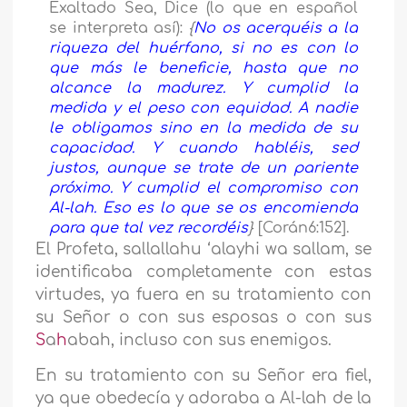
Exaltado Sea, Dice (lo que en español
se interpreta así):
{
No os acerquéis a la
riqueza del huérfano, si no es con lo
que más le beneficie, hasta que no
alcance la madurez. Y cumplid la
medida y el peso con equidad. A nadie
le obligamos sino en la medida de su
capacidad. Y cuando habléis, sed
justos, aunque se trate de un pariente
próximo. Y cumplid el compromiso con
Al-lah. Eso es lo que se os encomienda
para que tal vez recordéis
}
[Corán
6:152].
El Profeta
,
sallallahu ‘alayhi wa sallam,
se
identificaba completamente con estas
virtudes, ya fuera en su tratamiento con
su Señor o con sus esposas o con sus
S
a
h
abah, incluso con sus enemigos.
En su tratamiento con su Señor era fiel,
ya que obedecía y adoraba a Al-lah de la