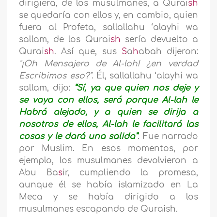
dirigiera, de los musulmanes, a Qurai
sh
se quedaría con ellos y, en cambio, quien
fuera al Profeta,
sallallahu ‘alayhi wa
sallam, de los Qurai
sh
sería devuelto a
Qurai
sh
. Así que, sus
S
a
h
abah dijeron:
"¡Oh Mensajero de Al-lah! ¿en verdad
Escribimos eso?"
. Él, sallallahu ‘alayhi wa
sallam, dijo:
“Sí, ya que quien nos deje y
se vaya con ellos, será porque Al-lah le
Habrá alejado, y a quien se dirija a
nosotros de ellos, Al-lah le facilitará las
cosas y le dará una salida”
. Fue narrado
por Muslim. En esos momentos, por
ejemplo, los musulmanes devolvieron a
Abu Ba
s
ir, cumpliendo la promesa,
aunque él se había islamizado en La
Meca y se había dirigido a los
musulmanes escapando de Quraish.