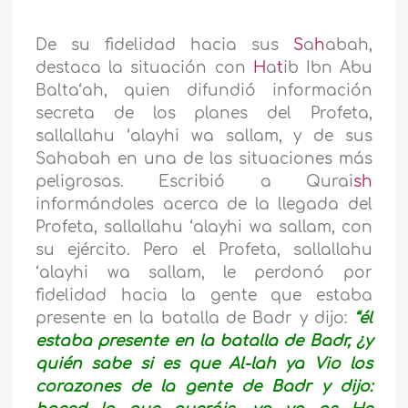
De su fidelidad hacia sus
S
a
h
abah,
destaca la situación con
H
a
t
ib Ibn Abu
Balta‘ah, quien difundió información
secreta de los planes del Profeta,
sallallahu ‘alayhi wa sallam,
y de sus
Sahabah en una de las situaciones más
peligrosas. Escribió a Qurai
sh
informándoles acerca de la llegada del
Profeta,
sallallahu ‘alayhi wa sallam,
con
su ejército. Pero el Profeta,
sallallahu
‘alayhi wa sallam,
le perdonó por
fidelidad hacia la gente que estaba
presente en la batalla de Badr y dijo:
“él
estaba presente en la batalla de Badr, ¿y
quién sabe si es que Al-lah ya Vio los
corazones de la gente de Badr y dijo: