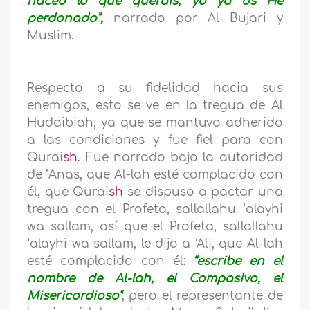
haced lo que queráis, yo ya os He
perdonado”,
narrado por Al Bujari y
Muslim.
Respecto a su fidelidad hacia sus
enemigos, esto se ve en la tregua de Al
Hudaibiah, ya que se mantuvo adherido
a las condiciones y fue fiel para con
Qurai
sh
. Fue narrado bajo la autoridad
de ’Anas, que Al-lah esté complacido con
él, que Qurai
sh
se dispuso a pactar una
tregua con el Profeta,
sallallahu ‘alayhi
wa sallam,
así que el Profeta,
sallallahu
‘alayhi wa sallam,
le dijo a ‘Ali, que Al-lah
esté complacido con él:
“escribe en el
nombre de Al-lah, el Compasivo, el
Misericordioso"
; pero el representante de