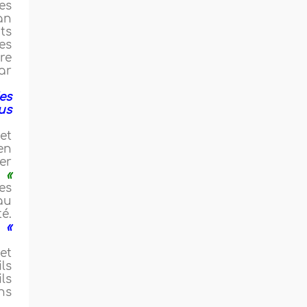
es
an
ts
es
re
par
es
ous
et
en
er
:
«
es
au
é.
:
«
et
ls
ls
ns