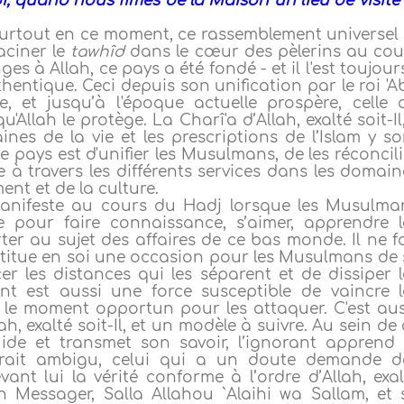
oi, quand nous fîmes de la Maison un lieu de visite 
, surtout en ce moment, ce rassemblement universel 
aciner le
tawhîd
dans le cœur des pèlerins au cou
s à Allah, ce pays a été fondé - et il l'est toujour
hentique. Ceci depuis son unification par le roi 'A
rde, et jusqu’à l'époque actuelle prospère, celle 
Allah le protège. La Charî'a d’Allah, exalté soit-Il
es de la vie et les prescriptions de l’Islam y so
e pays est d'unifier les Musulmans, de les réconcili
 à travers les différents services dans les domain
ent et de la culture.
manifeste au cours du Hadj lorsque les Musulma
 pour faire connaissance, s’aimer, apprendre l
ter au sujet des affaires de ce bas monde. Il ne fa
titue en soi une occasion pour les Musulmans de 
er les distances qui les séparent et de dissiper l
nt est aussi une force susceptible de vaincre l
le moment opportun pour les attaquer. C'est aus
h, exalté soit-Il, et un modèle à suivre. Au sein de
ide et transmet son savoir, l’ignorant apprend 
arait ambigu, celui qui a un doute demande d
vant lui la vérité conforme à l’ordre d’Allah, exal
n Messager, Salla Allahou `Alaihi wa Sallam, et 