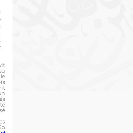
x
e
s
i
x
e
it
eu
le
is
nt
on
és
té
sé
es
 Sa