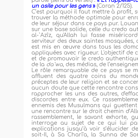
parole (sens du verset) :
« Et rappelle-t
un asile pour les gens
»
(Coran 2/125).
C’est pourquoi il faut mettre à profit
trouver la méthode optimale pour enr
de leur séjour dans ce pays pur. Louange
sur une base solide, celle du credo aut
al-`Azîz, qu'Allah lui fasse misérico
serviteur des deux saintes mosquées, qu'
est mis en œuvre dans tous les domain
appliquées avec rigueur. L'objectif de c
et de promouvoir le credo authentique
de la
da`wa
, des médias, de l’enseignem
Le rôle remarquable de ce pays se 
affluent des quatre coins du monde
préceptes de leur religion et se concer
aucun doute que cette rencontre cons
rapprocher les uns des autres, d'effac
discordes entre eux. Ce rassembleme
ennemis des Musulmans qui guettent 
une rencontre sur le droit chemin d’Alla
rassemblement, le savant exhorte, gu
interroge au sujet de ce qui lui p
explications jusqu’à voir s’élucider de
soit-Il, à Sa Charî'a, la Sunna de So