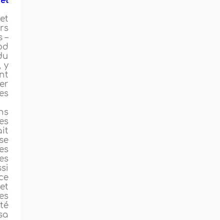
et
et
rs
s –
bd
du
, y
nt
er
es
ns
es
it
se
es
es
si
 ce
et
es
té
sa