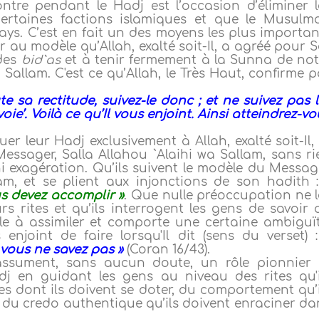
ntre pendant le Hadj est l’occasion d’éliminer l
ertaines factions islamiques et que le Musulm
ys. C’est en fait un des moyens les plus importan
 au modèle qu’Allah, exalté soit-Il, a agréé pour S
 des
bid`as
et à tenir fermement à la Sunna de not
a Sallam. C'est ce qu’Allah, le Très Haut, confirme 
 sa rectitude, suivez-le donc ; et ne suivez pas l
ie’. Voilà ce qu’Il vous enjoint. Ainsi atteindrez-v
er leur Hadj exclusivement à Allah, exalté soit-Il, 
ssager, Salla Allahou `Alaihi wa Sallam, sans ri
ni exagération. Qu’ils suivent le modèle du Messag
lam, et se plient aux injonctions de son hadith 
s devez accomplir »
. Que nulle préoccupation ne l
s rites et qu’ils interrogent les gens de savoir 
cile à assimiler et comporte une certaine ambiguït
 enjoint de faire lorsqu'Il dit (sens du verset) 
vous ne savez pas »
(Coran 16/43).
 assument, sans aucun doute, un rôle pionnier 
j en guidant les gens au niveau des rites qu'i
s dont ils doivent se doter, du comportement qu’i
t du credo authentique qu’ils doivent enraciner da