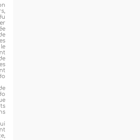
on
s,
du
er
ée
de
es
le
nt
de
es
nt
do
de
do
que
ts
ns
ui
nt
e,