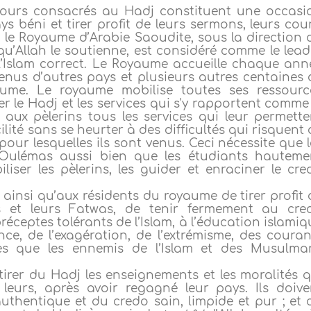
s jours consacrés au Hadj constituent une occasi
 béni et tirer profit de leurs sermons, leurs cour
t, le Royaume d’Arabie Saoudite, sous la direction 
qu’Allah le soutienne, est considéré comme le lead
l’Islam correct. Le Royaume accueille chaque ann
venus d’autres pays et plusieurs autres centaines 
yaume. Le royaume mobilise toutes ses ressourc
r le Hadj et les services qui s'y rapportent comme 
r aux pèlerins tous les services qui leur permette
lité sans se heurter à des difficultés qui risquent 
pour lesquelles ils sont venus. Ceci nécessite que l
s Oulémas aussi bien que les étudiants hauteme
iliser les pèlerins, les guider et enraciner le cre
 ainsi qu’aux résidents du royaume de tirer profit 
s et leurs Fatwas, de tenir fermement au cre
préceptes tolérants de l’Islam, à l’éducation islami
nce, de l’exagération, de l’extrémisme, des couran
es que les ennemis de l’Islam et des Musulma
tirer du Hadj les enseignements et les moralités q
leurs, après avoir regagné leur pays. Ils doive
uthentique et du credo sain, limpide et pur ; et c