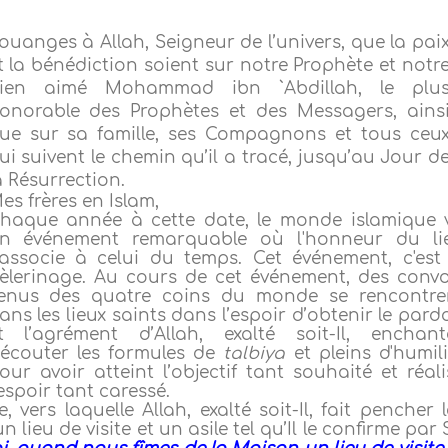
ouanges à Allah, Seigneur de l’univers, que la pai
t la bénédiction soient sur notre Prophète et notr
ien aimé Mohammad ibn `Abdillah, le plu
onorable des Prophètes et des Messagers, ains
ue sur sa famille, ses Compagnons et tous ceu
ui suivent le chemin qu’il a tracé, jusqu’au Jour d
a Résurrection.
es frères en Islam,
haque année à cette date, le monde islamique v
n événement remarquable où l'honneur du li
'associe à celui du temps. Cet événement
,
c'est 
èlerinage. Au cours de cet événement, des convo
enus des quatre coins du monde se rencontre
ans les lieux saints dans l’espoir d’obtenir le pard
t l’agrément d’Allah, exalté soit-Il, enchant
'écouter les formules de
talbiya
et pleins d'humili
our avoir atteint l’objectif tant souhaité et réali
’espoir tant caressé.
vers laquelle Allah, exalté soit-Il, fait pencher l
n lieu de visite et un asile tel qu’Il le confirme par