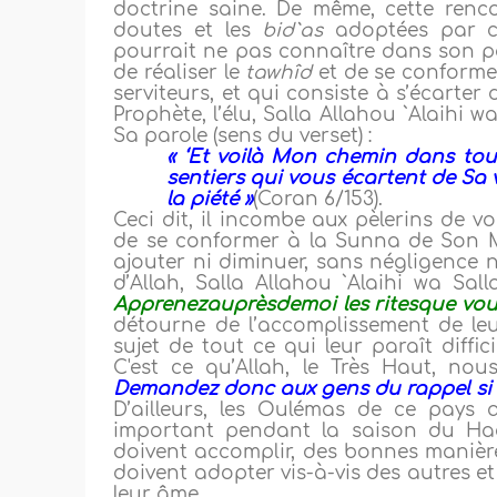
doctrine saine. De même, cette renco
doutes et les
bid`as
adoptées par c
pourrait ne pas connaître dans son pa
de réaliser le
tawhîd
et de se conformer
serviteurs, et qui consiste à s’écarter
Prophète, l’élu, Salla Allahou `Alaihi w
Sa parole (sens du verset) :
« ‘Et voilà Mon chemin dans toute
sentiers qui vous écartent de Sa vo
la piété »
(Coran 6/153).
Ceci dit, il incombe aux pèlerins de vou
de se conformer à la Sunna de Son Me
ajouter ni diminuer, sans négligence 
d’Allah, Salla Allahou `Alaihi wa Sal
Apprenezauprèsdemoi les ritesque vou
détourne de l’accomplissement de leur
sujet de tout ce qui leur paraît diffi
C'est ce qu’Allah, le Très Haut, nous
Demandez donc aux gens du rappel si 
D’ailleurs, les Oulémas de ce pays
important pendant la saison du Had
doivent accomplir, des bonnes manière
doivent adopter vis-à-vis des autres e
leur âme.