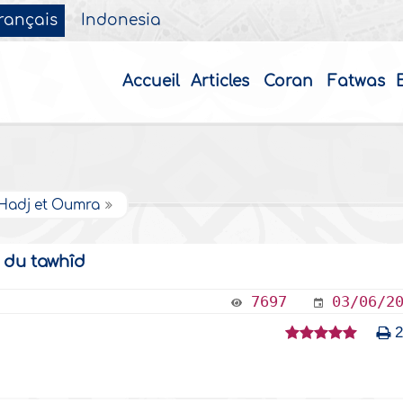
rançais
Indonesia
Accueil
Articles
Coran
Fatwas
 Hadj et Oumra
n du tawhîd
7697
03/06/2