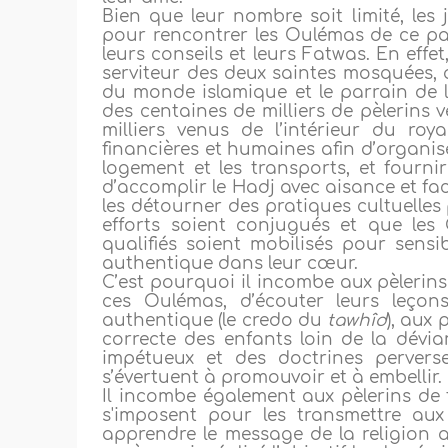
Bien que leur nombre soit limité, le
pour rencontrer les Oulémas de ce pays
leurs conseils et leurs Fatwas. En effe
serviteur des deux saintes mosquées, 
du monde islamique et le parrain de 
des centaines de milliers de pèlerins 
milliers venus de l’intérieur du ro
financières et humaines afin d’organise
logement et les transports, et fourni
d’accomplir le Hadj avec aisance et faci
les détourner des pratiques cultuelles 
efforts soient conjugués et que le
qualifiés soient mobilisés pour sensib
authentique dans leur cœur.
C’est pourquoi il incombe aux pèlerins
ces Oulémas, d’écouter leurs leçon
authentique (le credo du
tawhîd
), aux 
correcte des enfants loin de la dévia
impétueux et des doctrines pervers
s’évertuent à promouvoir et à embellir.
Il incombe également aux pèlerins de 
s'imposent pour les transmettre aux 
apprendre le message de la religion a