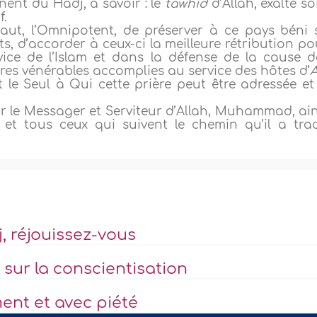
inent du Hadj, à savoir : le
tawhîd
d’Allah, exalté so
f.
 Haut, l’Omnipotent, de préserver à ce pays béni 
nts, d’accorder à ceux-ci la meilleure rétribution p
rvice de l’Islam et dans la défense de la cause d
s vénérables accomplies au service des hôtes d’
A
est le Seul à Qui cette prière peut être adressée et 
sur le Messager et Serviteur d’Allah, Muhammad, ain
et tous ceux qui suivent le chemin qu’il a trac
, réjouissez-vous
 sur la conscientisation
ent et avec piété