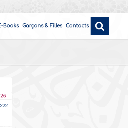
E-Books
Garçons & Filles
Contacts
026
2222