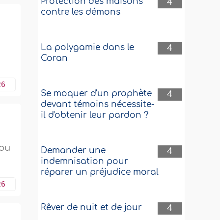
Protection des maisons
4
contre les démons
La polygamie dans le
4
Coran
26
Se moquer d'un prophète
4
devant témoins nécessite-
il d'obtenir leur pardon ?
 ou
Demander une
4
indemnisation pour
réparer un préjudice moral
26
Rêver de nuit et de jour
4