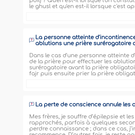
poil) ? Qu'en est-il lorsque l'on const
le ghusl et qu'en est-il lorsque c'est a
La personne atteinte d'incontinence 
ablutions une prière surérogatoire a
Dans le cas d'une personne atteinte d'
de la prière pour effectuer les abluti
surérogatoire avant la prière obligato
fajr puis ensuite prier la prière oblig
La perte de conscience annule les 
Mes frères, je souffre d’épilepsie et le
rapprochés, parfois à quelques second
perdre connaissance ; dans ce cas, j’i
recommence. D’autres fois, je reste pa