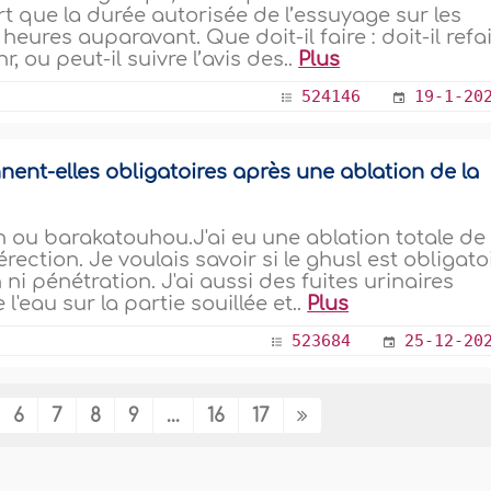
rt que la durée autorisée de l’essuyage sur les
heures auparavant. Que doit-il faire : doit-il refa
, ou peut-il suivre l’avis des..
Plus
524146
19-1-20
nent-elles obligatoires après une ablation de la
ou barakatouhou.J'ai eu une ablation totale de 
érection. Je voulais savoir si le ghusl est obligato
ni pénétration. J'ai aussi des fuites urinaires
 l'eau sur la partie souillée et..
Plus
523684
25-12-20
6
7
8
9
...
16
17