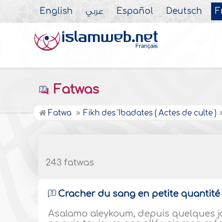
English
عربي
Español
Deutsch
F
Fatwas
Fatwa
Fikh des 'Ibadates ( Actes de culte )
243 fatwas
Cracher du sang en petite quantité e
Asalamo aleykoum, depuis quelques jo