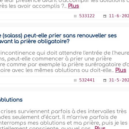
ate leur présence avant d'accomplir les ablutions 
près les avoir accomplis ?..
Plus
533122
11-6-20
(salass) peut-elle prier sans renouveller ses
vant la prière obligatoire?
incontinence qui doit attendre l'entrée de l'heur
ons, peut-elle commencer à prier une prière
ire comme par exemple la prière surérogatoire d'a
atoire avec les mêmes ablutions ou doit-elle..
Plus
532441
31-5-20
ablutions
s crises surviennent parfois à des intervalles très
es seulement d’écart. Il m’arrive parfois de
nterromps mes ablutions et ma prière, puis je les
rtiellement consciente, auquel cas..
Plus