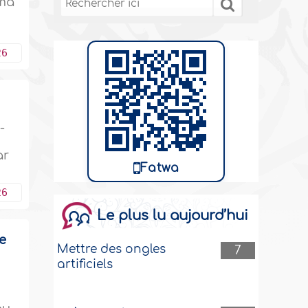
 ma
26
-
ar
Fatwa
26
Le plus lu aujourd’hui
le
Mettre des ongles
7
artificiels