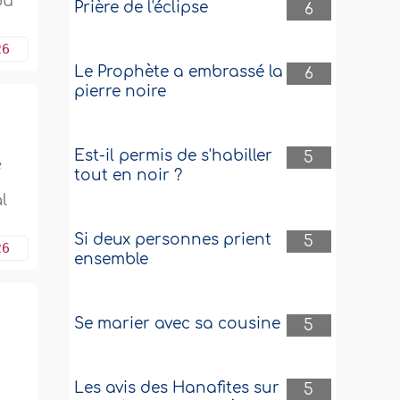
ou
Prière de l'éclipse
6
26
Le Prophète a embrassé la
6
pierre noire
Est-il permis de s'habiller
5
e
tout en noir ?
l
Si deux personnes prient
5
26
ensemble
Se marier avec sa cousine
5
Les avis des Hanafites sur
5