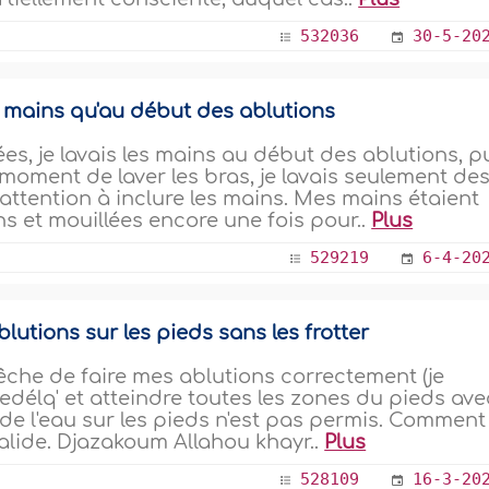
532036
30-5-20
s mains qu'au début des ablutions
, je lavais les mains au début des ablutions, p
 moment de laver les bras, je lavais seulement de
attention à inclure les mains. Mes mains étaient
s et mouillées encore une fois pour..
Plus
529219
6-4-20
lutions sur les pieds sans les frotter
che de faire mes ablutions correctement (je
"edélq' et atteindre toutes les zones du pieds ave
de l'eau sur les pieds n'est pas permis. Comment
valide. Djazakoum Allahou khayr..
Plus
528109
16-3-20