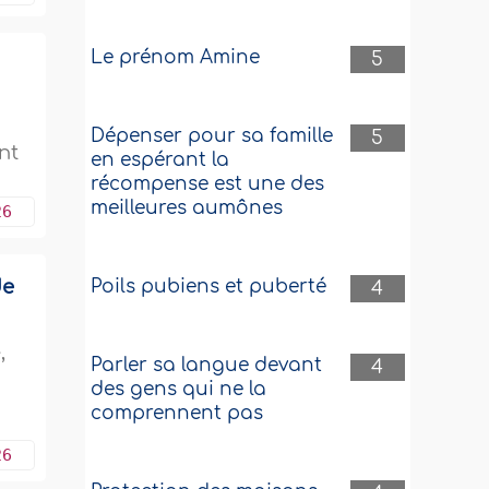
Le prénom Amine
5
Dépenser pour sa famille
5
nt
en espérant la
récompense est une des
meilleures aumônes
26
de
Poils pubiens et puberté
4
,
Parler sa langue devant
4
des gens qui ne la
comprennent pas
26