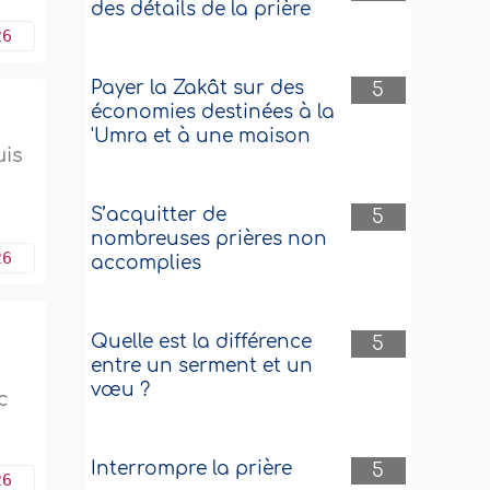
des détails de la prière
26
Payer la Zakât sur des
5
économies destinées à la
'Umra et à une maison
uis
s
S’acquitter de
5
nombreuses prières non
26
accomplies
Quelle est la différence
5
entre un serment et un
vœu ?
c
Interrompre la prière
5
26