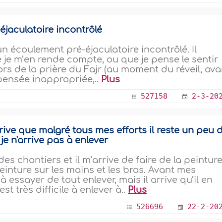
éjaculatoire incontrôlé
n écoulement pré-éjaculatoire incontrôlé. Il
 je m’en rende compte, ou que je pense le sentir
 Lors de la prière du Fajr (au moment du réveil, ava
 pensée inappropriée,..
Plus
527158
2-3-20
arrive que malgré tous mes efforts il reste un peu 
e n'arrive pas à enlever
es chantiers et il m’arrive de faire de la peinture
 peinture sur les mains et les bras. Avant mes
 essayer de tout enlever, mais il arrive qu’il en
st très difficile à enlever à..
Plus
526696
22-2-20