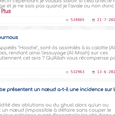
ecin cependant je voulais savoir si cela affecte
ge et je ne sais pas quand je l’avale ou non donc
.
Plus
534865
21-7-20
e burnous
elés "Hoodie", sont-ils assimilés à la calotte (Al
es, rendant ainsi l'essuyage (Al-Mash) sur ces
utiennent cet avis ? Qu'Allah vous récompense p
532963
13-6-20
rbe présentent un nœud a-t-il une incidence sur 
lidité des ablutions ou du ghusl alors qu'un ou
t un nœud (impossible à défaire sans couper le