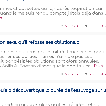
r mes chaussettes au fajr après l'expiration car
quand je me suis rendu compte j’étais déja dans l
s
525478
31-1-20
n sexe, qu’il refasse ses ablutions. »
 des ablutions par le fait de toucher ses parti
toucher ses parties intimes n’annule pas ses
it par désir, les ablutions sont alors annulées.
Salih Al Fawzan disant que le hadith « ce..
Plus
525286
26-1-20
puis a découvert que la durée de l’essuyage sur l
redi en groupe, alors qu’il est résident et non