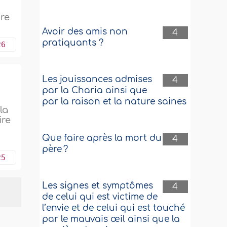
ire
Avoir des amis non
4
pratiquants ?
26
Les jouissances admises
4
par la Charia ainsi que
par la raison et la nature saines
la
ire
Que faire après la mort du
4
père ?
25
Les signes et symptômes
4
de celui qui est victime de
l’envie et de celui qui est touché
par le mauvais œil ainsi que la