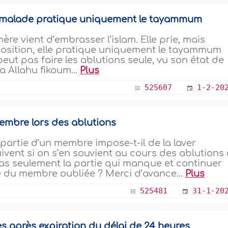
t malade pratique uniquement le tayammum
e vient d’embrasser l’islam. Elle prie, mais
disposition, elle pratique uniquement le tayammum
eut pas faire les ablutions seule, vu son état de
a Allahu fikoum...
Plus
525607
1-2-20
membre lors des ablutions
partie d’un membre impose-t-il de la laver
ivent si on s’en souvient au cours des ablutions
pas seulement la partie qui manque et continuer
e du membre oubliée ? Merci d’avance...
Plus
525481
31-1-20
es après expiration du délai de 24 heures