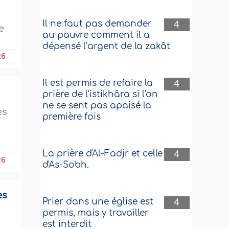
Il ne faut pas demander
4
e
au pauvre comment il a
dépensé l’argent de la zakât
26
Il est permis de refaire la
4
prière de l'istikhâra si l'on
ne se sent pas apaisé la
es
première fois
La prière d'Al-Fadjr et celle
4
26
d'As-Sobh.
es
Prier dans une église est
4
permis, mais y travailler
est interdit