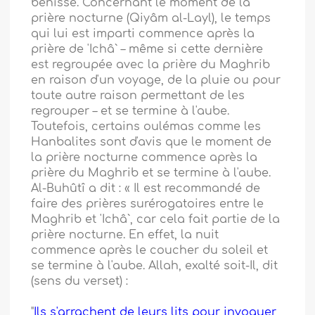
bénisse. Concernant le moment de la
prière nocturne (Qiyâm al-Layl), le temps
qui lui est imparti commence après la
prière de 'Ichâ` – même si cette dernière
est regroupée avec la prière du Maghrib
en raison d'un voyage, de la pluie ou pour
toute autre raison permettant de les
regrouper – et se termine à l'aube.
Toutefois, certains oulémas comme les
Hanbalites sont d'avis que le moment de
la prière nocturne commence après la
prière du Maghrib et se termine à l'aube.
Al-Buhûtî a dit : « Il est recommandé de
faire des prières surérogatoires entre le
Maghrib et 'Ichâ`, car cela fait partie de la
prière nocturne. En effet, la nuit
commence après le coucher du soleil et
se termine à l'aube. Allah, exalté soit-Il, dit
(sens du verset) :
"
Ils s'arrachent de leurs lits pour invoquer