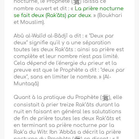
nocturne, le Prophète (
) laissa ce
nombre ouvert et dit : «
La prière nocturne
se fait deux (Rak'âts) par deux
. » (Boukhari
et Mouslim).
Abû al-Walîd al-Bâdjî a dit : « "Deux par
deux" signifie qu'il y a une séparation
toutes les deux Rak’âts : ainsi sa prière est
complète et leur nombre n'est pas limité.
Cela dépend de l'énergie du prieur et la
preuve est que le Prophète a dit : "deux par
deux", sans en limiter le nombre. » (Al-
Muntaqâ)
Quant à la pratique du Prophète (
), elle
consistait à prier treize Rak’âts durant la
nuit en faisant en général les salutations
de fin de prière toutes les deux Rak’âts et
en terminant sa prière nocturne par la
Rak’a du Witr. Ibn 'Abbâs a décrit la prière