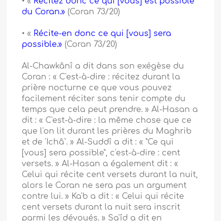
• «
Récitez donc ce qui [vous] est possible
du Coran.»
(Coran 73/20)
• «
Récite-en donc ce qui [vous] sera
possible.»
(Coran 73/20)
Al-Chawkânî a dit dans son exégèse du
Coran : « C'est-à-dire : récitez durant la
prière nocturne ce que vous pouvez
facilement réciter sans tenir compte du
temps que cela peut prendre. » Al-Hasan a
dit : « C'est-à-dire : la même chose que ce
que l'on lit durant les prières du Maghrib
et de 'Ichâ`. » Al-Suddî a dit : « "Ce qui
[vous] sera possible", c'est-à-dire : cent
versets. » Al-Hasan a également dit : «
Celui qui récite cent versets durant la nuit,
alors le Coran ne sera pas un argument
contre lui. » Ka'b a dit : « Celui qui récite
cent versets durant la nuit sera inscrit
parmi les dévoués. » Sa'îd a dit en