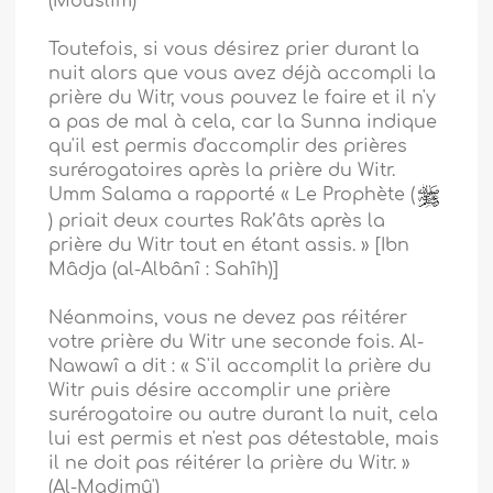
(Mouslim)
Toutefois, si vous désirez prier durant la
nuit alors que vous avez déjà accompli la
prière du Witr, vous pouvez le faire et il n'y
a pas de mal à cela, car la Sunna indique
qu'il est permis d'accomplir des prières
surérogatoires après la prière du Witr.
Umm Salama a rapporté « Le Prophète (
) priait deux courtes Rak’âts après la
prière du Witr tout en étant assis. » [Ibn
Mâdja (al-Albânî : Sahîh)]
Néanmoins, vous ne devez pas réitérer
votre prière du Witr une seconde fois. Al-
Nawawî a dit : « S'il accomplit la prière du
Witr puis désire accomplir une prière
surérogatoire ou autre durant la nuit, cela
lui est permis et n'est pas détestable, mais
il ne doit pas réitérer la prière du Witr. »
(Al-Madjmû')