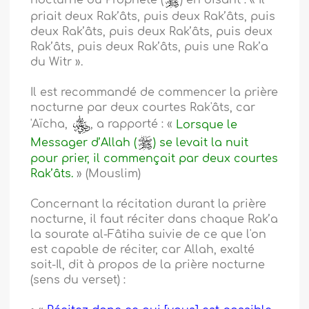
nocturne du Prophète (
) en disant : « Il
priait deux Rak’âts, puis deux Rak’âts, puis
deux Rak’âts, puis deux Rak’âts, puis deux
Rak’âts, puis deux Rak’âts, puis une Rak’a
du Witr ».
Il est recommandé de commencer la prière
nocturne par deux courtes Rak'âts, car
'Aïcha,
, a rapporté : «
Lorsque le
Messager d’Allah (
) se levait la nuit
pour prier, il commençait par deux courtes
Rak’âts.
» (Mouslim)
Concernant la récitation durant la prière
nocturne, il faut réciter dans chaque Rak’a
la sourate al-Fâtiha suivie de ce que l'on
est capable de réciter, car Allah, exalté
soit-Il, dit à propos de la prière nocturne
(sens du verset) :