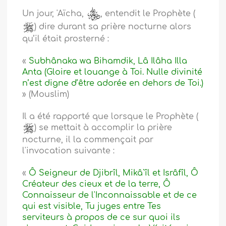
Un jour, 'Aïcha,
, entendit le Prophète (
) dire durant sa prière nocturne alors
qu’il était prosterné :
«
Subhânaka wa Bihamdik, Lâ Ilâha Illa
Anta (Gloire et louange à Toi. Nulle divinité
n’est digne d’être adorée en dehors de Toi.)
» (Mouslim)
Il a été rapporté que lorsque le Prophète (
) se mettait à accomplir la prière
nocturne, il la commençait par
l'invocation suivante :
«
Ô Seigneur de Djibrîl, Mikâ`îl et Isrâfîl, Ô
Créateur des cieux et de la terre, Ô
Connaisseur de l'Inconnaissable et de ce
qui est visible, Tu juges entre Tes
serviteurs à propos de ce sur quoi ils