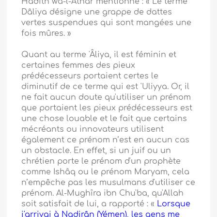
Hadîth wa-l-Athâr mentionne : « Le terme
Dâliya désigne une grappe de dattes
vertes suspendues qui sont mangées une
fois mûres. »
Quant au terme 'Âliya, il est féminin et
certaines femmes des pieux
prédécesseurs portaient certes le
diminutif de ce terme qui est 'Uliyya. Or, il
ne fait aucun doute qu'utiliser un prénom
que portaient les pieux prédécesseurs est
une chose louable et le fait que certains
mécréants ou innovateurs utilisent
également ce prénom n’est en aucun cas
un obstacle. En effet, si un juif ou un
chrétien porte le prénom d'un prophète
comme Ishâq ou le prénom Maryam, cela
n’empêche pas les musulmans d'utiliser ce
prénom. Al-Mughîra ibn Chu'ba, qu'Allah
soit satisfait de lui, a rapporté : «
Lorsque
j'arrivai à Nadjrân (Yémen), les gens me