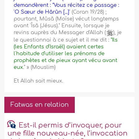
demandèrent : "Vous récitez ce passage :
'O Sœur de Hârûn [...]'
(Coran 19/28) ;
pourtant, Mûsâ (Moïse) vécut longtemps
avant 'Îsâ (Jésus)." Ensuite, lorsque je
revins auprès du Messager d'Allah (
), je
le questionnai à ce sujet et il me dit :
"Ils
(les Enfants d'Israël) avaient certes
l'habitude d'utiliser les prénoms de
prophètes et de pieux ayant vécu avant
eux
." » (Mouslim)
Et Allah sait mieux.
Fatwas en relation
Est-il permis d’invoquer, pour
une fille nouveau-née, l’invocation