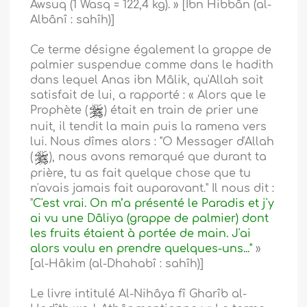
Awsuq (1 Wasq = 122,4 kg). » [Ibn Hibbân (al-
Albânî : sahîh)]
Ce terme désigne également la grappe de
palmier suspendue comme dans le hadith
dans lequel Anas ibn Mâlik, qu'Allah soit
satisfait de lui, a rapporté : « Alors que le
Prophète (
) était en train de prier une
nuit, il tendit la main puis la ramena vers
lui. Nous dîmes alors : "O Messager d'Allah
(
), nous avons remarqué que durant ta
prière, tu as fait quelque chose que tu
n'avais jamais fait auparavant." Il nous dit :
"
C'est vrai. On m’a présenté le Paradis et j'y
ai vu une Dâliya (grappe de palmier) dont
les fruits étaient à portée de main. J'ai
alors voulu en prendre quelques-uns..."
»
[al-Hâkim (al-Dhahabî : sahîh)]
Le livre intitulé Al-Nihâya fî Gharîb al-