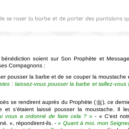
 de se raser la barbe et de porter des pantalons q
 bénédiction soient sur Son Prophète et Message
t ses Compagnons :
ser pousser la barbe et de se couper la moustache 
stes : laissez-vous pousser la barbe et taillez-vous 
ès se rendirent auprès du Prophète (
), ce derni
be et s’étaient laissé pousser la moustache. Il le
i vous a ordonné de faire cela ? »
- « C'est not
. », répondirent-ils. -
« Quant à moi, mon Seigne