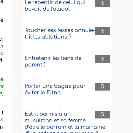
le
Le repentir de celui qui
6
buvait de l'alaool
té
Toucher ses fesses annule-
6
t-il les ablutions ?
e:
on
:
«
Entretenir les liens de
6
i,
parenté
ne
nt
Porter une bague pour
5
éviter la Fitna
t,
 (
Est-il permis à un
5
 »
musulman et sa femme
en
d’être le parrain et la marraine