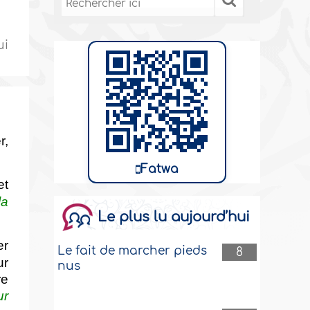
ui
r,
Fatwa
et
la
Le plus lu aujourd’hui
er
Le fait de marcher pieds
8
ur
nus
re
ur