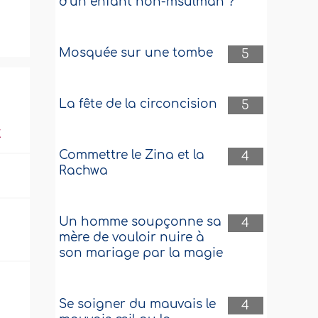
d’un enfant non-msulman ?
Mosquée sur une tombe
5
La fête de la circoncision
5
t
Commettre le Zina et la
4
Rachwa
Un homme soupçonne sa
4
mère de vouloir nuire à
son mariage par la magie
Se soigner du mauvais le
4