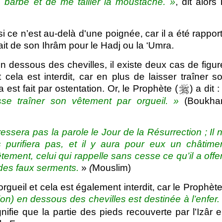
 barbe et de me tailler la moustache. »
, dit alors 
 si ce n’est au-delà d'une poignée, car il a été rappor
isait de son Ihrâm pour le Hadj ou la ‘Umra.
n dessous des chevilles, il existe deux cas de figur
t cela est interdit, car en plus de laisser traîner s
est fait par ostentation. Or, le Prophète (
) a dit 
sse traîner son vêtement par orgueil. »
(Boukhar
ressera pas la parole le Jour de la Résurrection ; Il 
 purifiera pas, et il y aura pour eux un châtime
êtement, celui qui rappelle sans cesse ce qu’il a offer
 des faux serments.
»
(
Mouslim)
rgueil et cela est également interdit, car le Prophète
lon) en dessous des chevilles est destinée à l’enfer.
gnifie que la partie des pieds recouverte par l'Izâr 