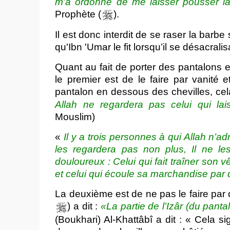
m'a ordonné de me laisser pousser la
Prophète (
).
Il est donc interdit de se raser la barbe
qu'Ibn 'Umar le fit lorsqu’il se désacral
Quant au fait de porter des pantalons e
le premier est de le faire par vanité e
pantalon en dessous des chevilles, cela 
Allah ne regardera pas celui qui lai
Mouslim)
«
Il y a trois personnes à qui Allah n’ad
les regardera pas non plus, Il ne les
douloureux : Celui qui fait traîner son v
et celui qui écoule sa marchandise par
La deuxième est de ne pas le faire par o
) a dit :
«La partie de l’Izâr (du panta
(Boukhari) Al-Khattâbî a dit : « Cela si