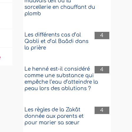
mauvais œil ou la
sorcellerie en chauffant du
plomb
Les différents cas d’al
4
Qabli et d’al Baâdi dans
la prière
e
Le henné est-il considéré
4
comme une substance qui
empêche l’eau d’atteindre la
peau lors des ablutions ?
Les règles de la Zakât
4
donnée aux parents et
pour marier sa sœur