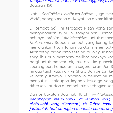
dengan kerelaan hati, maka sesungguhnya Al
Baqarah: 158]
Nabi
—Shallallâhu `alaihi wa Sallam—
juga mel
Wadâ`, sebagaimana diriwayatkan dalam kita
Di tempat Sa`i ini terdapat kisah yang san
mengabadikan syi'ar ini sampai hari Kiamat.
nabinya Ibrâhîm—`
Alaihissalâm
—untuk menemp
Mukarramah
. Sebuah tempat yang kering k
menjalankan titah Tuhannya dan menempatka
Akan tetapi tidak lama setelah itu air pun h
sang ibu pun membara melihat anaknya kar
pergi untuk mencari air, lalu naik ke punc
seorang pun. Kemudian ia segera turun dari S
hingga tujuh kali, naik ke Shafa dan berlari
ke arah putranya. Tiba-tiba ia melihat air 
mengutus kehidupan kepada keluarga yang 
diberkahi ini, dan ditempati oleh sebagian kab
Dan terbuktilah doa nabi Ibrâhîm
—`Alaihiss
sebahagian keturunanku di lembah yang
(Baitullah) yang dihormati, Ya Tuhan kami
jadikanlah hati sebagian manusia cenderung