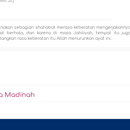
îm: 37]
enakan sebagian s
h
ahabat merasa keberatan mengerjakanny
pat berhala, dan karena di masa Jahiliyah, tempat itu jug
angkan rasa keberatan itu Allah menurunkan ayat ini.
a Madinah