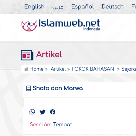
English
عربي
Español
Deutsch
F
Artikel
Home
Artikel
POKOK BAHASAN
Sejar
Shafa dan Marwa
Sección:
Tempat