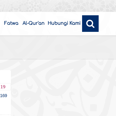
Fatwa
Al-Qur'an
Hubungi Kami
019
169