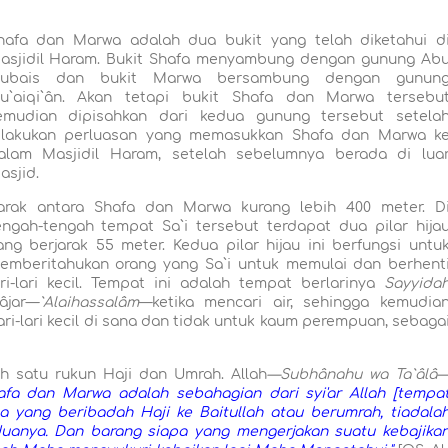
hafa dan Marwa adalah dua bukit yang telah diketahui d
asjidil Haram. Bukit Shafa menyambung dengan gunung Ab
ubais dan bukit Marwa bersambung dengan gunun
u`aiqi`ân. Akan tetapi bukit Shafa dan Marwa tersebu
emudian dipisahkan dari kedua gunung tersebut setela
ilakukan perluasan yang memasukkan Shafa dan Marwa k
alam Masjidil Haram, setelah sebelumnya berada di lua
asjid.
arak antara Shafa dan Marwa kurang lebih 400 meter. D
engah-tengah tempat Sa`i tersebut terdapat dua pilar hija
ang berjarak 55 meter. Kedua pilar hijau ini berfungsi untu
emberitahukan orang yang Sa`i untuk memulai dan berhent
ari-lari kecil. Tempat ini adalah tempat berlarinya
Sayyida
âjar—
`Alaihassalâm
—ketika mencari air, sehingga kemudia
lari-lari kecil di sana dan tidak untuk kaum perempuan, sebaga
h satu rukun Haji dan Umrah. Allah
—Subhânahu wa Ta`âlâ
fa dan Marwa adalah sebahagian dari syi'ar Allah [tempa
a yang beribadah Haji ke Baitullah atau berumrah, tiadala
uanya. Dan barang siapa yang mengerjakan suatu kebajika