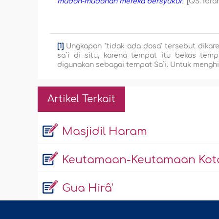
mudah-mudahan mereka bersyukur."
[QS. Ibrâh
[1]
Ungkapan "tidak ada dosa" tersebut dikar
sa`i di situ, karena tempat itu bekas tem
digunakan sebagai tempat Sa`i. Untuk menghil
Artikel Terkait
Masjidil Haram
Keutamaan-Keutamaan Kot
Gua Hirâ'