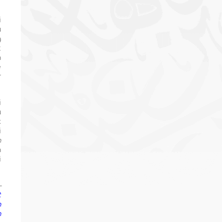
i
u
g
t
h
e
r
i
u
k
i
h
n
i
—
t
h
n