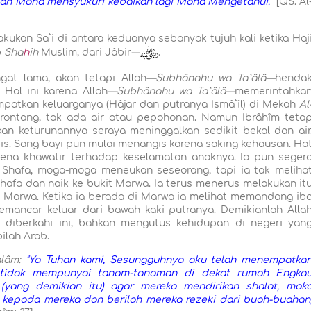
lah Maha mensyukuri kebaikan lagi Maha Mengetahui."
[QS. Al
akukan Sa`i di antara keduanya sebanyak tujuh kali ketika Haj
b
Sha
h
îh
Muslim, dari Jâbir
—
.
gat lama, akan tetapi Allah
—Subhânahu wa Ta`âlâ—
henda
 Hal ini karena Allah
—Subhânahu wa Ta`âlâ—
memerintahka
atkan keluarganya (Hâjar dan putranya Ismâ`îl) di Mekah
Al
erontang, tak ada air atau pepohonan. Namun Ibrâhîm teta
n keturunannya seraya meninggalkan sedikit bekal dan air
abis. Sang bayi pun mulai menangis karena saking kehausan. Ha
ena khawatir terhadap keselamatan anaknya. Ia pun seger
ak Shafa, moga-moga meneukan seseorang, tapi ia tak meliha
hafa dan naik ke bukit Marwa. Ia terus menerus melakukan it
 ke Marwa. Ketika ia berada di Marwa ia melihat memandang ib
memancar keluar dari bawah kaki putranya. Demikianlah Alla
diberkahi ini, bahkan mengutus kehidupan di negeri yan
ilah Arab.
alâm:
"Ya Tuhan kami, Sesungguhnya aku telah menempatka
 tidak mempunyai tanam-tanaman di dekat rumah Engka
 (yang demikian itu) agar mereka mendirikan shalat, mak
 kepada mereka dan berilah mereka rezeki dari buah-buahan