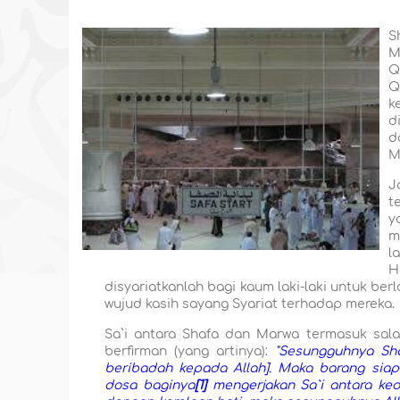
S
M
Q
Q
k
d
d
M
J
t
y
m
l
H
disyariatkanlah bagi kaum laki-laki untuk ber
wujud kasih sayang Syariat terhadap mereka.
Sa`i antara Shafa dan Marwa termasuk sala
berfirman (yang artinya):
"Sesungguhnya Sha
beribadah kepada Allah]. Maka barang siap
dosa baginya
[1]
mengerjakan Sa`i antara ked