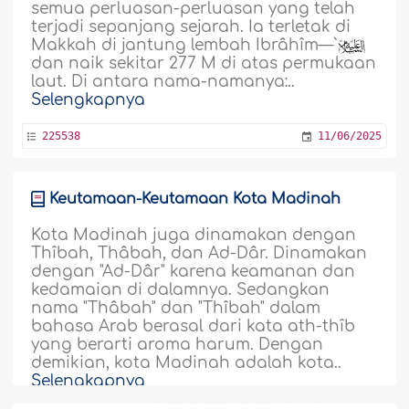
semua perluasan-perluasan yang telah
terjadi sepanjang sejarah. Ia terletak di
Makkah di jantung lembah Ibrâhîm—`
dan naik sekitar 277 M di atas permukaan
laut. Di antara nama-namanya:..
Selengkapnya
225538
11/06/2025
Keutamaan-Keutamaan Kota Madinah
Kota Madinah juga dinamakan dengan
Thîbah, Thâbah, dan Ad-Dâr. Dinamakan
dengan "Ad-Dâr" karena keamanan dan
kedamaian di dalamnya. Sedangkan
nama "Thâbah" dan "Thîbah" dalam
bahasa Arab berasal dari kata ath-thîb
yang berarti aroma harum. Dengan
demikian, kota Madinah adalah kota..
Selengkapnya