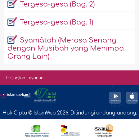
Tergesa-gesa (Bag. 2)
Tergesa-gesa (Bag. 1)
Syamâtah (Merasa Senang
dengan Musibah yang Menimpa
Orang Lain)
Perjanjian Layanan
Hak Cipta © IslamWeb 2026. Dilindungi undang-undang.