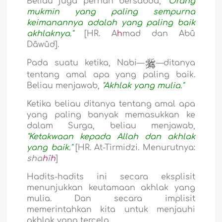
Beliau juga pernah bersabda,
"Orang
mukmin yang paling sempurna
keimanannya adalah yang paling baik
akhlaknya."
[HR. A
h
mad dan Abû
Dâwûd].
Pada suatu ketika, Nabi—
—ditanya
tentang amal apa yang paling baik.
Beliau menjawab,
"Akhlak yang mulia."
Ketika beliau ditanya tentang amal apa
yang paling banyak memasukkan ke
dalam Surga, beliau menjawab,
"Ketakwaan kepada Allah dan akhlak
yang baik."
[HR. At-Tirmidzi. Menurutnya:
sha
h
î
h
]
Hadits-hadits ini secara eksplisit
menunjukkan keutamaan akhlak yang
mulia. Dan secara implisit
memerintahkan kita untuk menjauhi
akhlak yang tercela.