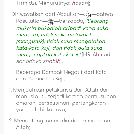
Tirmidzi. Menurutnya:
h
asan
];
·
Diriwayatkan dari Abdullah—
—bahwa
Rasulullah—
—bersabda,
"Seorang
mukmin bukanlah pribadi yang suka
mencela, tidak suka melaknat
(mengutuk), tidak suka mengatakan
kata-kata keji, dan tidak pula suka
mengucapkan kata kotor."
[HR. A
h
mad;
sanadnya
sha
h
î
h
].
Beberapa Dampak Negatif dari
Kata
dan Perbuatan Keji
:
1.
Menjauhkan pelakunya dari Allah dan
manusia. Itu terjadi karena permusuhan,
amarah, perselisihan, pertengkaran
yang dilahirkannya;
2.
Mendatangkan murka dan kemarahan
Allah;