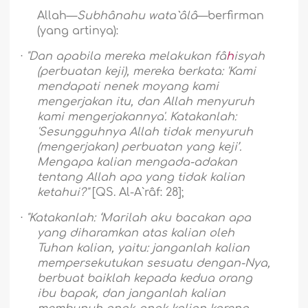
Allah—
Subhânahu wata`âlâ
—berfirman
(yang artinya):
·
"Dan apabila mereka melakukan fâ
h
isyah
(perbuatan keji), mereka berkata: 'Kami
mendapati nenek moyang kami
mengerjakan itu, dan Allah menyuruh
kami mengerjakannya'. Katakanlah:
'Sesungguhnya Allah tidak menyuruh
(mengerjakan) perbuatan yang keji’.
Mengapa kalian mengada-adakan
tentang Allah apa yang tidak kalian
ketahui?"
[QS. Al-A`râf: 28];
·
"Katakanlah: ‘Marilah aku bacakan apa
yang diharamkan atas kalian oleh
Tuhan kalian, yaitu: janganlah kalian
mempersekutukan sesuatu dengan-Nya,
berbuat baiklah kepada kedua orang
ibu bapak, dan janganlah kalian