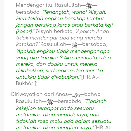
Mendengar itu, Rasulullah—
—
bersabda,
"Tenanglah, wahai ‘Aisyah.
Hendaklah engkau bersikap lembut,
jangan bersikap keras atau berkata keji
(kasar)."
‘
Aisyah berkata,
"Apakah Anda
tidak mendengar apa yang mereka
katakan?"
Rasulullah—
—bersabda,
"Apakah engkau tidak mendengar apa
yang aku katakan? Aku membalas doa
mereka, dan doaku untuk mereka
dikabulkan, sedangkan doa mereka
untukku tidak dikabulkan."
[HR. Al-
Bukhâri];
·
Diriwayatkan dari Anas—
—bahwa
Rasulullah—
—bersabda,
"Tidaklah
kekejian terdapat pada sesuatu
melainkan akan menodainya, dan
tidaklah rasa malu ada dalam sesuatu
melainkan akan menghiasinya."
[HR. At-