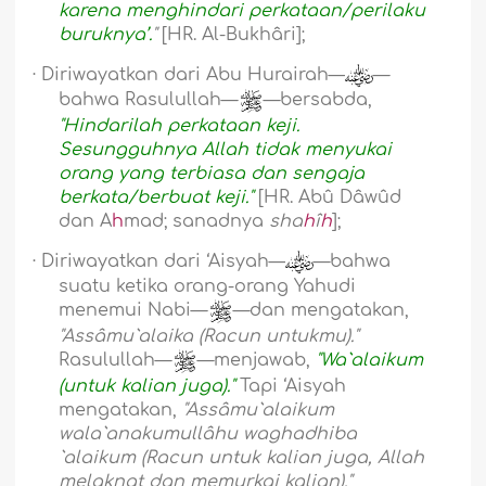
karena menghindari perkataan/perilaku
buruknya’.
"
[HR. Al-Bukhâri];
·
Diriwayatkan dari Abu Hurairah—
—
bahwa Rasulullah—
—bersabda,
"Hindarilah perkataan keji.
Sesungguhnya Allah tidak menyukai
orang yang terbiasa dan sengaja
berkata/berbuat keji."
[HR. Abû Dâwûd
dan A
h
mad; sanadnya
sha
h
î
h
];
·
Diriwayatkan dari ‘Aisyah—
—bahwa
suatu ketika orang-orang Yahudi
menemui Nabi—
—dan mengatakan,
"Assâmu`alaika (Racun untukmu)."
Rasulullah—
—menjawab,
"Wa`alaikum
(untuk kalian juga)."
Tapi ‘Aisyah
mengatakan,
"Assâmu`alaikum
wala`anakumullâhu waghadhiba
`alaikum (Racun untuk kalian juga, Allah
melaknat dan memurkai kalian)."