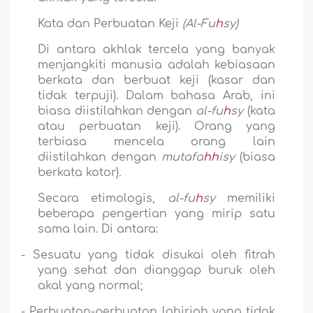
Kata dan Perbuatan Keji
(Al-Fu
h
sy)
Di antara akhlak tercela yang banyak
menjangkiti manusia adalah kebiasaan
berkata dan berbuat keji (kasar dan
tidak terpuji). Dalam bahasa Arab, ini
biasa diistilahkan dengan
al-fu
h
sy
(kata
atau perbuatan keji). Orang yang
terbiasa mencela orang
lain
diistilahkan dengan
mutafa
hh
isy
(biasa
berkata kotor)
.
Secara etimologis,
al-fu
h
sy
memiliki
beberapa pengertian yang mirip satu
sama lain. Di antara:
-
Sesuatu yang tidak disukai oleh fitrah
yang sehat dan dianggap buruk oleh
akal yang normal;
-
Perbuatan-perbuatan lahiriah yang tidak