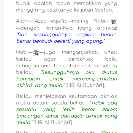
buruk adalah racun mematikan yang
menggiring pelakunya ke jalan Syetan.
Allah—
`Azza wajalla—
memuji
Nabi—
—dengan firman-Nya (yang artinya):
"Dan sesungguhnya engkau benar-
benar berbudi pekerti yang agung."
Nabi—
—juga menganjurkan umat
beliau agar berakhlak baik,
sebagaimana tercantum dalam sabda
beliau,
"Sesungguhnya aku diutus
hanyalah untuk menyempurnakan
akhlak yang mulia."
[HR. Al-Bukhâri].
Beliau menjelaskan keutamaan akhlak
mulia dalam sabda beliau,
"Tidak ada
sesuatu yang lebih berat dalam
timbangan amal daripada akhlak yang
mulia."
[HR. Al-Bukhâri].