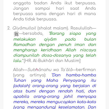
anggota badan Anda ikut berpuasa.
Jangan sampai hari saat Anda
berpuasa sama dengan hari di mana
Anda tidak berpuasa.
2.
Qiyâmullail
(shalat malam). Rasulullah—
—bersabda,
"Barang siapa yang
melakukan qiyâm pada bulan
Ramadhan dengan penuh iman dan
mengharap keridhaan Allah niscaya
diampunilah dosa-dosanya yang telah
lalu."
[HR. Al-Bukhâri dan Muslim]
Allah—
Sub
h
ânahu wa Ta`âlâ
—berfirman
(yang artinya):
"Dan hamba-hamba
Tuhan yang Maha Penyayang itu
(adalah) orang-orang yang berjalan di
atas bumi dengan rendah hati, dan
apabila orang-orang jahil menyapa
mereka, mereka mengucapkan kata-kata
(yang mengandung) keselamatan. Dan