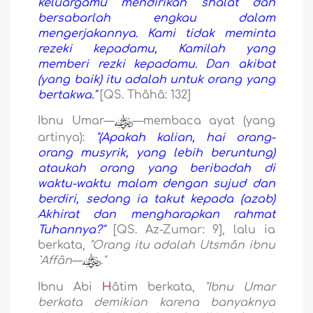
keluargamu mendirikan shalat dan
bersabarlah engkau dalam
mengerjakannya. Kami tidak meminta
rezeki kepadamu, Kamilah yang
memberi rezki kepadamu. Dan akibat
(yang baik) itu adalah untuk orang yang
bertakwa."
[QS. Thâhâ: 132]
Ibnu Umar—
—membaca ayat (yang
artinya):
"(Apakah kalian, hai orang-
orang musyrik, yang lebih beruntung)
ataukah orang yang beribadah di
waktu-waktu malam dengan sujud dan
berdiri, sedang ia takut kepada (azab)
Akhirat dan mengharapkan rahmat
Tuhannya?"
[QS. Az-Zumar: 9], lalu ia
berkata,
"Orang itu adalah Utsmân ibnu
`Affân—
."
Ibnu Abi
H
âtim berkata,
"Ibnu Umar
berkata demikian karena banyaknya