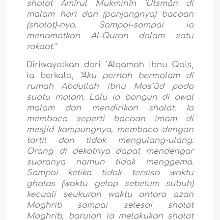
shalat Amîrul Mukminîn `Utsmân di
malam hari dan (panjangnya) bacaan
(shalat)-nya. Sampai-sampai ia
menamatkan Al-Quran dalam satu
rakaat."
Diriwayatkan dari `Alqamah ibnu Qais,
ia berkata,
"Aku pernah bermalam di
rumah Abdullah ibnu Mas`ûd pada
suatu malam. Lalu ia bangun di awal
malam dan mendirikan shalat. Ia
membaca seperti bacaan imam di
mesjid kampungnya, membaca dengan
tartil dan tidak mengulang-ulang.
Orang di dekatnya dapat mendengar
suaranya namun tidak menggema.
Sampai ketika tidak tersisa waktu
ghalas (waktu gelap sebelum subuh)
kecuali seukuran waktu antara azan
Maghrib sampai selesai shalat
Maghrib, barulah ia melakukan shalat