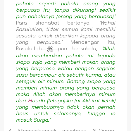
pahala seperti pahala orang yang
berpuasa itu, tanpa dikurangi sedikit
pun pahalanya (orang yang berpuasa)."
Para shahabat bertanya,
"Wahai
Rasulullah, tidak semua kami memiliki
sesuatu untuk diberikan kepada orang
yang berpuasa."
Mendengar itu,
Rasulullah—
—pun bersabda,
"Allah
akan memberikan pahala ini kepada
siapa saja yang memberi makan orang
yang berpuasa walau dengan segelas
susu bercampur air, sebutir kurma, atau
seteguk air minum. Barang siapa yang
memberi minum orang yang berpuasa
maka Allah akan memberinya minum
dari
H
audh (telaga)-ku (di Akhirat kelak)
yang membuatnya tidak akan pernah
haus untuk selamanya, hingga ia
masuk Surga."
4.
Memperbanyak membaca Al-Quran.