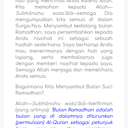
hati yang mencintai Anda karena Allah.
Kita memohon kepada Allah—
Subhânahu wata`âlâ
—semoga Dia
mengumpulkan kita semua di dalam
Surga-Nya. Menyambut kedatang bulan
Ramadhan, saya persembahkan kepada
Anda nasihat ini sebagai sebuah
hadiah sederhana. Saya berharap Anda
mau menerimanya dengan hati yang
lapang, serta membalasnya juga
dengan memberi nasihat kepada saya.
Semoga Allah menjaga dan memelihara
Anda semua.
Bagaimana Kita Menyambut Bulan Suci
Ramadhan?
Allah—
Subhânahu wata`âlâ
—berfirman
(yang artinya):
"Bulan Ramadhan adalah
bulan yang di dalamnya diturunkan
(permulaan) Al-Quran sebagai petunjuk