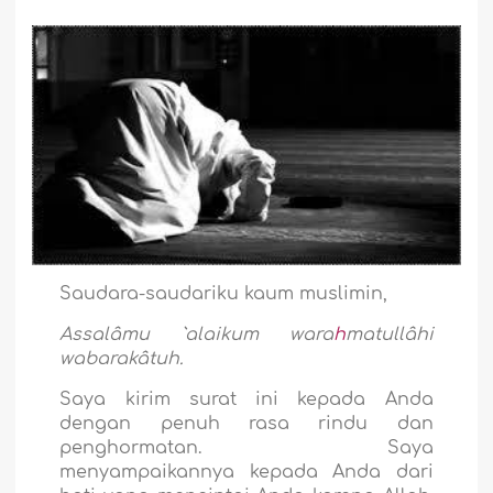
Saudara-saudariku kaum muslimin,
Assalâmu `alaikum wara
h
matullâhi
wabarakâtuh.
Saya kirim surat ini kepada Anda
dengan penuh rasa rindu dan
penghormatan. Saya
menyampaikannya kepada Anda dari