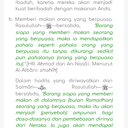
ibadah, karena mereka akan menjadi
kuat beribadah dengan makanan Anda.
b.
Memberi makan orang yang berpuasa.
Rasulullah—
—bersabda,
"Barang
siapa yang memberi makan seorang
yang berpuasa, maka ia mendapatkan
pahala seperti pahala orang yang
berpuasa itu tanpa dikurangi sedikit
pun pahalanya (orang yang berpuasa
itu)."
[HR. A
h
mad dan An-Nasâ'i. Menurut
Al-Albâni:
sha
h
î
h
]
Dalam hadits yang diriwayatkan dari
Salmân—
, Rasulullah—
—
bersabda,
"Barang siapa yang memberi
makan di dalamnya (bulan Ramadhan)
seorang yang berpuasa, maka itu akan
menjadi (penyebab) ampunan bagi
dosa-dosanya dan pembebasan dirinya
dari Neraka. Ia juga akan mendapat