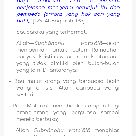
bagi manusia dan penjelasan-
penjelasan mengenai petunjuk itu dan
pembeda (antara yang hak dan yang
batil)."
[QS. Al-Baqarah: 185]
Saudaraku yang terhormat,
Allah—
Subhânahu wata`âlâ
—telah
memberikan untuk bulan Ramadhan
banyak keistimewaan dan keutamaan
yang tidak dimiliki oleh bulan-bulan
yang lain. Di antaranya:
-
Bau mulut orang yang berpuasa lebih
wangi di sisi Allah daripada wangi
kesturi;
-
Para Malaikat memohonkan ampun bagi
orang-orang yang berpuasa sampai
mereka berbuka;
-
Allah—
Subhânahu wata`âlâ
—menghias