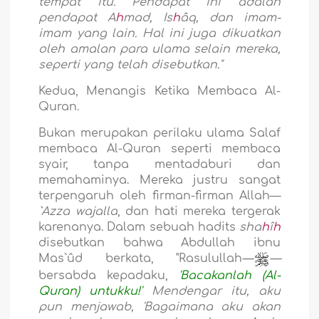
tempat itu. Pendapat ini adalah
pendapat A
h
mad, Is
h
âq, dan imam-
imam yang lain. Hal ini juga dikuatkan
oleh amalan para ulama selain mereka,
seperti yang telah disebutkan."
Kedua, Menangis Ketika Membaca Al-
Quran
.
Bukan merupakan perilaku ulama Salaf
membaca Al-Quran seperti membaca
syair, tanpa mentadaburi dan
memahaminya. Mereka justru sangat
terpengaruh oleh firman-firman Allah—
`Azza wajalla
, dan hati mereka tergerak
karenanya. Dalam sebuah hadits
sha
h
î
h
disebutkan bahwa Abdullah ibnu
Mas`ûd berkata, "Rasulullah
—
—
bersabda kepadaku,
'Bacakanlah (Al-
Quran) untukku!'
Mendengar itu,
aku
pun menjawab, 'Bagaimana aku akan