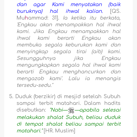
dan agar Kami menyatakan (baik
buruknya) hal ihwal kalian.
[QS.
Mu
h
ammad: 31].
Ia ketika itu berkata,
'Engkau akan menampakkan hal ihwal
kami. Jika Engkau menampakkan hal
ihwal kami berarti Engkau akan
membuka segala keburukan kami dan
menyingkap segala tirai (aib) kami.
Sesungguhnya jika Engkau
mengungkapkan segala hal ihwal kami
berarti Engkau menghancurkan dan
mengazab kami'. Lalu ia menangis
tersedu-sedu.
"
5.
Duduk (berzikir) di mesjid setelah Subuh
sampai terbit matahari. Dalam hadits
disebutkan:
"Nabi—
—apabila selesai
melakukan shalat Subuh, beliau duduk
di tempat shalat beliau sampai terbit
matahari."
[HR. Muslim]