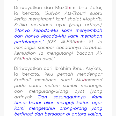
Diriwayatkan dari Muzâ
h
im ibnu Zufar,
ia berkata,
"Sufyân Ats-Tsauri suatu
ketika mengimami kami shalat Maghrib.
Ketika membaca ayat (yang artinya):
"Hanya kepada-Mu kami menyembah
dan hanya kepada-Mu kami memohon
pertolongan."
[QS. Al-Fâti
h
ah: 5], ia
menangis sampai bacaannya terputus.
Kemudian ia mengulangi bacaan Al-
Fâti
h
ah dari awal."
Diriwayatkan dari Ibrâhîm ibnul Asy`ats,
ia berkata,
"Aku pernah mendengar
Fudhail membaca surat Mu
h
ammad
pada suatu malam sambil menangis
dan mengulang-ulang ayat (yang
artinya):
'Dan sesungguhnya Kami
benar-benar akan menguji kalian agar
Kami mengetahui orang-orang yang
berjihad dan bersabar di antara kalian,