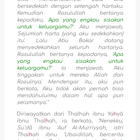
bersedekah dengan setengah hartaku.
Kemudian Rasulullah bertanya
kepadaku,
'Apa yang engkau sisakan
untuk keluargamu?'
Aku menjawab,
'Sejumlah harta (yang aku sedekahkan)
itu'. Lalu Abu Bakar datang
menyedekahkan seluruh hartanya.
Rasulullah bertanya kepadanya,
'Apa
yang engkau sisakan untuk
keluargamu?'
Ia menjawab, 'Aku
tinggakan untuk mereka Allah dan
Rasulnya'. Mendengar itu, aku pun
berkata, 'Aku tidak akan pernah bisa
mendahuluimu dalam hal apa pun
selamanya'."
Diriwayatkan dari Thalhah ibnu Ya
h
yâ
ibnu Thal
h
ah, ia berkata,
"Nenekku,
Su`dâ ibnu `Auf Al-Murriyyah, istri
Thal
h
ah ibnu `Ubaidillah, bercerita