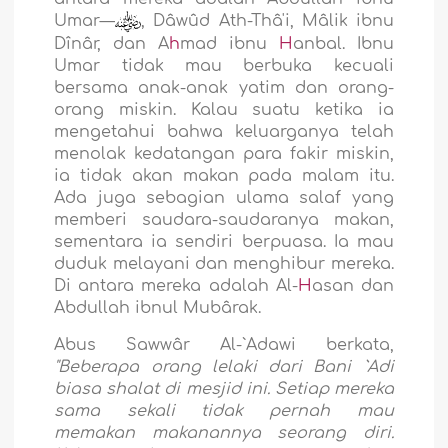
Umar—
, Dâwûd Ath-Thâ'i, Mâlik ibnu
Dînâr, dan A
h
mad ibnu
H
anbal. Ibnu
Umar tidak mau berbuka kecuali
bersama anak-anak yatim dan orang-
orang miskin. Kalau suatu ketika ia
mengetahui bahwa keluarganya telah
menolak kedatangan para fakir miskin,
ia tidak akan makan pada malam itu.
Ada juga sebagian ulama salaf yang
memberi saudara-saudaranya makan,
sementara ia sendiri berpuasa. Ia mau
duduk melayani dan menghibur mereka.
Di antara mereka adalah Al-
H
asan dan
Abdullah ibnul Mubârak.
Abus Sawwâr Al-`Adawi berkata,
"Beberapa orang lelaki dari Bani `Adi
biasa shalat di mesjid ini. Setiap mereka
sama sekali tidak pernah mau
memakan makanannya seorang diri.