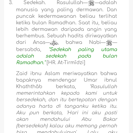
3.
Sedekah. Rasulullah—
—adalah
manusia yang paling dermawan. Dan
puncak kedermawanan beliau terlihat
ketika bulan Ramadhan. Saat itu, beliau
lebih dermawan daripada angin yang
berhembus. Sebuah hadits diriwayatkan
dari Anas—
, bahwa Nabi—
—
bersabda,
"Sedekah paling utama
adalah sedekah pada bulan
Ramadhan."
[HR. At-Tirmîdzi]
Zaid ibnu Aslam meriwayatkan bahwa
bapaknya mendengar Umar ibnul
Khaththâb berkata,
"Rasulullah
memerintahkan kepada kami untuk
bersedekah, dan itu bertepatan dengan
adanya harta di tanganku ketika itu.
Aku pun berkata, 'Hari ini aku pasti
akan mendahului Abu Bakar
(bersedekah) kalau aku memang pernah
bisa mendahuluinya'. Lalu aku