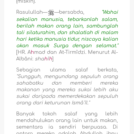
(miskin).
Rasulullah—
—bersabda,
"Wahai
sekalian manusia, tebarkanlah salam,
berilah makan orang lain, sambunglah
tali silaturahim, dan shalatlah di malam
hari ketika manusia tidur, niscaya kalian
akan masuk Surga dengan selamat."
[HR. A
h
mad dan At-Tirmîdzi. Menurut Al-
Albâni:
sha
h
î
h
]
Sebagian ulama salaf berkata,
"Sungguh, mengundang sepuluh orang
sahabatku dan memberi mereka
makanan yang mereka sukai lebih aku
sukai daripada memerdekakan sepuluh
orang dari keturunan Ismâ`îl."
Banyak tokoh salaf yang lebih
mendahulukan orang lain untuk makan,
sementara ia sendiri berpuasa. Di
antara mereka adalah Abdullah ibnu