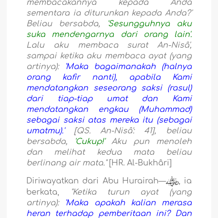
membacakannya kepada Anda
sementara ia diturunkan kepada Anda?'
Beliau bersabda,
'Sesungguhnya aku
suka mendengarnya dari orang lain'.
Lalu aku membaca surat An-Nisâ',
sampai ketika aku membaca ayat (yang
artinya):
'Maka bagaimanakah (halnya
orang kafir nanti), apabila Kami
mendatangkan seseorang saksi (rasul)
dari tiap-tiap umat dan Kami
mendatangkan engkau (Muhammad)
sebagai saksi atas mereka itu (sebagai
umatmu).'
[QS. An-Nisâ': 41], beliau
bersabda,
'Cukup!'
Aku pun menoleh
dan melihat kedua mata beliau
berlinang air mata."
[HR. Al-Bukhâri]
Diriwayatkan dari Abu Hurairah—
, ia
berkata,
"Ketika turun ayat (yang
artinya):
'Maka apakah kalian merasa
heran terhadap pemberitaan ini? Dan