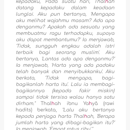
kepadaku, 'Pada suatu hari, Thal
h
ah
datang kepadaku dalam keadaan
lunglai. Aku pun bertanya, 'Mengapa
aku melihat wajahmu masam? Ada apa
denganmu? Apakah ada sesuatu yang
membuatmu ragu terhadapku, supaya
aku dapat membantumu?' Ia menjawab,
'Tidak, sungguh engkau adalah istri
terbaik bagi seorang muslim'. Aku
bertanya, 'Lantas ada apa denganmu?'
Ia menjawab, 'Harta yang ada padaku
telah banyak dan menyibukkanku'. Aku
berkata, 'Tidak mengapa, bagi-
bagikanlah harta itu'. Lalu ia membagi-
bagikannya (kepada fakir miskin)
sampai tidak tersisa walau hanya satu
dirham."
Thal
h
ah ibnu Ya
h
yâ (rawi
hadits) berkata,
"Lalu aku bertanya
kepada penjaga harta Thal
h
ah, 'Berapa
jumlah harta yang dibagi-bagikan itu?'
Ia menjawab, 'Empat ratus ribu'."