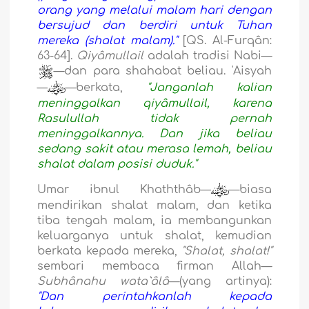
orang yang melalui malam hari dengan
bersujud dan berdiri untuk Tuhan
mereka (shalat malam)."
[QS. Al-Furqân:
63-64].
Qiyâmullail
adalah tradisi Nabi—
—dan para shahabat beliau. 'Aisyah
—
—berkata,
"Janganlah kalian
meninggalkan qiyâmullail, karena
Rasulullah tidak pernah
meninggalkannya. Dan jika beliau
sedang sakit atau merasa lemah, beliau
shalat dalam posisi duduk."
Umar ibnul Khaththâb—
—biasa
mendirikan shalat malam, dan ketika
tiba tengah malam, ia membangunkan
keluarganya untuk shalat, kemudian
berkata kepada mereka,
"Shalat, shalat!"
sembari membaca firman Allah—
Subhânahu wata`âlâ
—(yang artinya):
"Dan perintahkanlah kepada