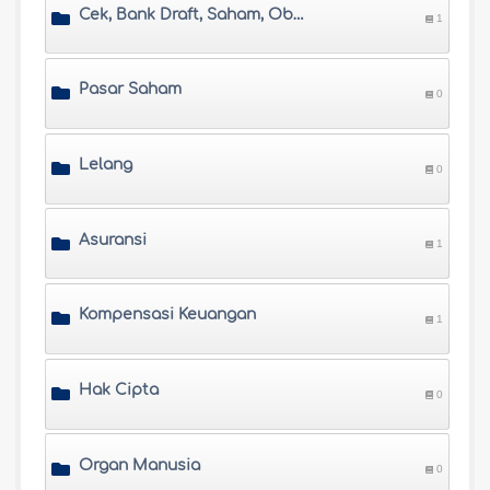
Cek, Bank Draft, Saham, Obligasi, dan Lain-Lain
1
Pasar Saham
0
Lelang
0
Asuransi
1
Kompensasi Keuangan
1
Hak Cipta
0
Organ Manusia
0