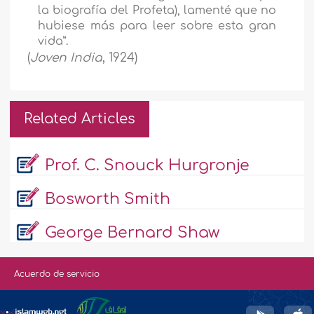
la biografía del Profeta), lamenté que no
hubiese más para leer sobre esta gran
vida”.
(
Joven India
, 1924)
Related Articles
Prof. C. Snouck Hurgronje
Bosworth Smith
George Bernard Shaw
Acuerdo de servicio