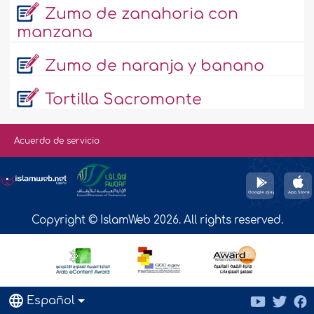
Zumo de zanahoria con
manzana
Zumo de naranja y banano
Tortilla Sacromonte
Acuerdo de servicio
Copyright © IslamWeb 2026. All rights reserved.
Español