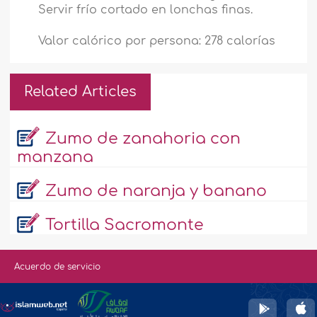
Servir frío cortado en lonchas finas.
Valor calórico por persona: 278 calorías
Related Articles
Zumo de zanahoria con
manzana
Zumo de naranja y banano
Tortilla Sacromonte
Acuerdo de servicio