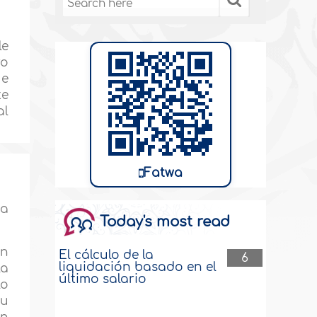
le
ro
ue
te
al
Fatwa
ia
Today's most read
un
El cálculo de la
6
liquidación basado en el
la
último salario
lo
su