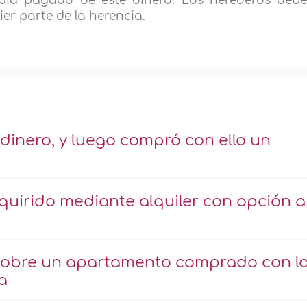
abía pagado de este dinero. Los herederos deb
ier parte de la herencia.
 dinero, y luego compró con ello un
uirido mediante alquiler con opción a
) sobre un apartamento comprado con l
a