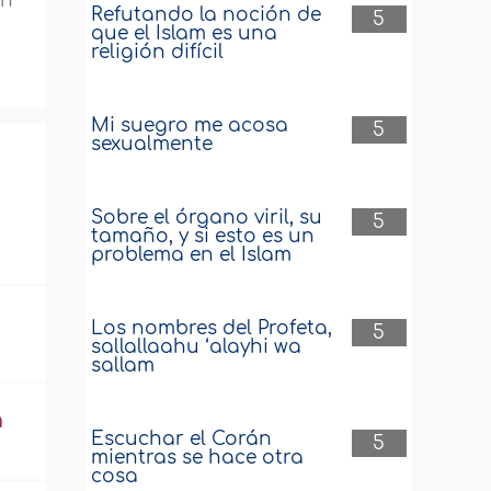
en
Refutando la noción de
5
que el Islam es una
religión difícil
Mi suegro me acosa
5
sexualmente
Sobre el órgano viril, su
5
tamaño, y si esto es un
problema en el Islam
Los nombres del Profeta,
5
sallallaahu ‘alayhi wa
sallam
a
Escuchar el Corán
5
mientras se hace otra
cosa