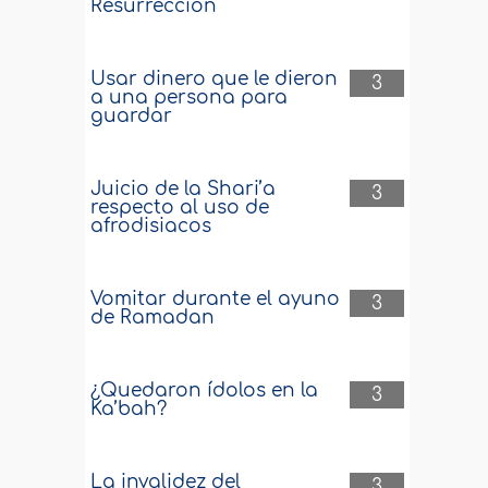
Resurrección
Usar dinero que le dieron
3
a una persona para
guardar
Juicio de la Shari’a
3
respecto al uso de
afrodisiacos
Vomitar durante el ayuno
3
de Ramadan
¿Quedaron ídolos en la
3
Ka’bah?
La invalidez del
3