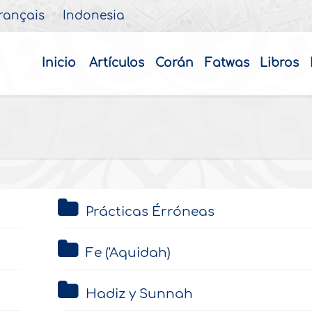
rançais
Indonesia
Inicio
Artículos
Corán
Fatwas
Libros
Prácticas Érróneas
Fe ('Aquidah)
Hadiz y Sunnah