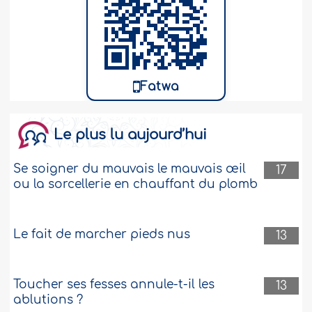
Le mieux est de se faire Ruqiyya soi-même
Lorsque je lis beaucoup le Coran le
matin, j’entends une voix qui m’appelle
Fatwa
pour me réveiller et me dit : « Réveille-toi
je suis l’ange Michael » et de l’autre côté,
j’entends quatre personnes, hommes et
Le plus lu aujourd’hui
femmes, qui rigolent. En me réveillant
pour les voir, je ne trouve plus personne.
Quand je veux dormir le lendemain pour
Se soigner du mauvais le mauvais œil
17
lire, j’entends..
Plus
ou la sorcellerie en chauffant du plomb
453937
6-4-2022
Le fait de marcher pieds nus
13
Bâiller souvent vient du diable
Je bâille souvent quand je lis le Coran et
Toucher ses fesses annule-t-il les
13
quand je prononce des formules de
ablutions ?
glorification d’Allah. Pourquoi ? Est-ce