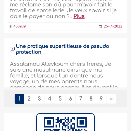
me réclame son dû pour m'avoir fait le
travail de sorcellerie. Je veux savoir si je
dois le payer ou non ?..
Plus
460939
25-7-2022
Une pratique supertitieuse de pseudo
protection
Assalamou Alleykoum chers freres, Je
suis une musulmane ainsi que ma
famille, et lorsque l'un d'entre nous
voyage, un de mes parents nous
demande de nous agenouiller devant la
porte de sortie et décrire BIMILLAH en
1
2
3
4
5
6
7
8
9
arabe avec nos doigts puis de passer et
ce parent nous dit que grâce à cela
nous reviendrons sains et saufs dans
cette maison. Je..
Plus
458740
30-5-2022