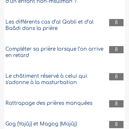
envoyé des prières par téléphone pour
d’un enfant non-msulman ?
calmer ses angoisses et ses douleurs,
mais comme elle n'était pas présente..
Plus
Les différents cas d’al Qabli et d’al
8
Baâdi dans la prière
442864
25-5-2021
Compléter sa prière lorsque l’on arrive
8
en retard
Le châtiment réservé à celui qui
8
s'adonne à la masturbation
Rattrapage des prières manquées
8
Gog (Yajûj) et Magog (Majûj)
8