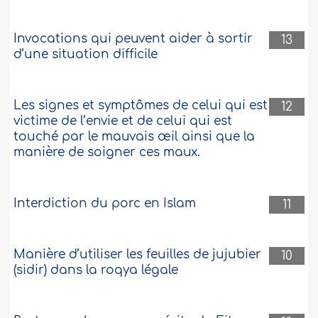
que cela vient du diable ? Ou est-ce à
cause d’autre chose ? Qu’Allah vous
récompense par un bien. ..
Plus
Invocations qui peuvent aider à sortir
13
d’une situation difficile
67904
24-3-2022
Les signes et symptômes de celui qui est
12
Etre possédé par un djinn et ses effets sur
victime de l’envie et de celui qui est
une personne qui commet des péchés
touché par le mauvais œil ainsi que la
Je suis marié depuis treize ans et j’ai
manière de soigner ces maux.
trois enfants. Mon épouse est une
femme tout à fait respectable, c’est une
bonne personne, très polie – c’est ce que
Interdiction du porc en Islam
11
je savais d’elle -, or, un jour, un grand
conflit nous a opposés et ce différend l’a
conduit à rentrer chez ses parents.
Après avoir contacté des gens de bien
Manière d’utiliser les feuilles de jujubier
10
pour nous réconcilier,..
Plus
(sidir) dans la roqya légale
452671
15-2-2022