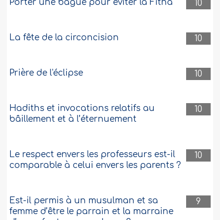
Porter une bague pour éviter la Fitna
10
Accrocher un Tasbih sur son rétroviseur
intérieur
La fête de la circoncision
10
Salam Aleykoum, J’aimerais savoir si il
est autorisé d’accrocher dans sa voiture
un Tasbih sur son rétroviseur interieur ?
..
Plus
Prière de l'éclipse
10
443383
7-6-2021
Hadiths et invocations relatifs au
10
bâillement et à l’éternuement
Une convertie participe à une séance
d'exorcisme chrétien sensée guérir sa
mère
Le respect envers les professeurs est-il
10
Salam alaykum,Je viens d'une famille
comparable à celui envers les parents ?
chrétienne et je suis convertie à l'islam.
Ma mère a eu beaucoup de mal à
accepter mais elle commence à le faire.
Est-il permis à un musulman et sa
Je me sens très mal parce que ma mère
9
est malade, et une dame chrétienne lui a
femme d’être le parrain et la marraine