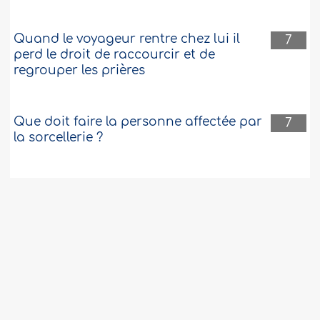
Quand le voyageur rentre chez lui il
7
perd le droit de raccourcir et de
regrouper les prières
Que doit faire la personne affectée par
7
la sorcellerie ?
Mosquée sur une tombe
7
Prière du voyageur
7
Quel est l'avis correct concernant la
7
noix de muscade ?