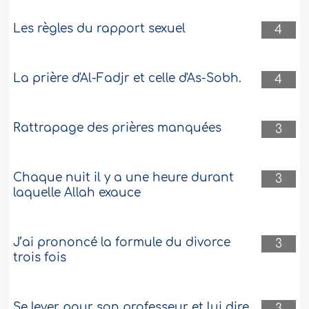
Les règles du rapport sexuel
4
La prière d'Al-Fadjr et celle d'As-Sobh.
4
Rattrapage des prières manquées
3
Chaque nuit il y a une heure durant
3
laquelle Allah exauce
J’ai prononcé la formule du divorce
3
trois fois
Se lever pour son professeur et lui dire
3