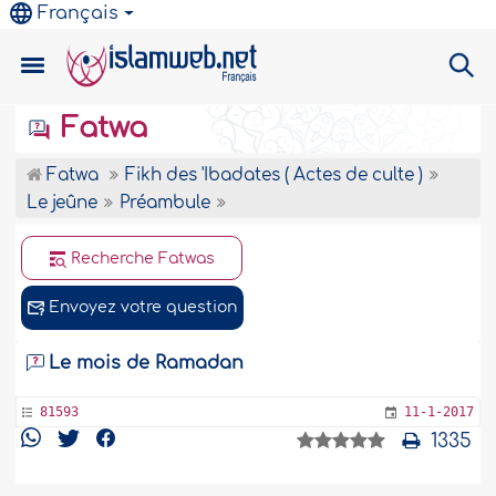
Français
Fatwa
Fatwa
Fikh des 'Ibadates ( Actes de culte )
Le jeûne
Préambule
Recherche Fatwas
Envoyez votre question
Le mois de Ramadan
81593
11-1-2017
1335