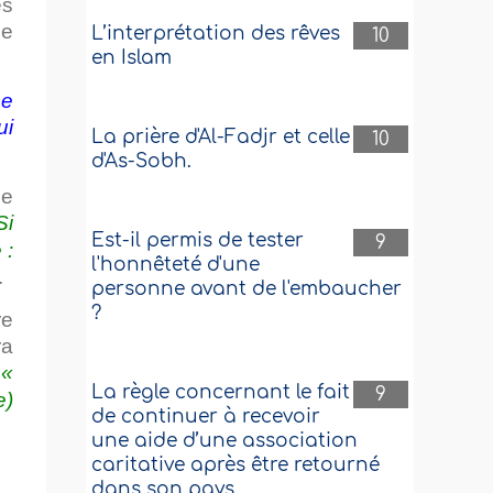
es
Ne
L’interprétation des rêves
10
en Islam
ne
ui
La prière d'Al-Fadjr et celle
10
d'As-Sobh.
le
Si
Est-il permis de tester
9
 :
l'honnêteté d'une
.
personne avant de l'embaucher
?
re
ra
:
«
La règle concernant le fait
9
e)
de continuer à recevoir
une aide d’une association
caritative après être retourné
dans son pays