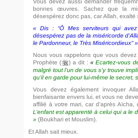
Vous devez aussi demander fréquemment 
bonnes œuvres. Sachez que la misér
désespérez donc pas, car Allah, exalté soi
« Dis : “Ô Mes serviteurs qui avez
désespérez pas de la miséricorde d’Alla
le Pardonneur, le Très Miséricordieux” 
Nous vous rappelons que vous devez di
Prophète (
) a dit :
«
Ecartez-vous de 
malgré tout l’un de vous s’y trouve impliq
qu’il en garde pour lui-même le secret, s
Vous devez également invoquer Allah
bienfaisante envers lui, et vous ne devez
affilié à votre mari, car d’après Aïcha, q
L’enfant est apparenté à celui qui a le 
»
(Boukhari et Mouslim).
Et Allah sait mieux.