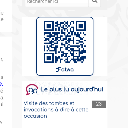
je
le
r,
Fatwa
us
é,
Le plus lu aujourd’hui
hé
la
Visite des tombes et
23
ui
invocations à dire à cette
occasion
e.