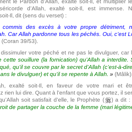
le Pardon d’Allah, exalté soit-Il, et multiplier l
icorde d’Allah, exalté soit-Il, est immense. 
t-Il, dit (sens du verset) :
 commis des excès à votre propre détriment, 
h. Car Allah pardonne tous les péchés. Oui, c’est L
»
(Coran 39/53).
ssimuler votre péché et ne pas le divulguer, car 
cette souillure (la fornication) qu’Allah a interdite. 
ué, qu’il se couvre par le secret d’Allah (c’est-à-dire
ans le divulguer) et qu’il se repente à Allah.
»
(Mâlik)
, exalté soit-Il, en faveur de votre mari et êt
 rien lui dire. Quant à l’enfant que vous portez, il se
u’Allah soit satisfait d’elle, le Prophète (
) a dit 
droit de partager la couche de la femme (mari légitim