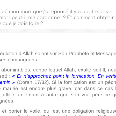
mpé mon mari que j’ai épousé il y a quatre ans et 
ari peut-il me pardonner ? Et comment obtenir 
e que je dois faire ?
nédiction d’Allah soient sur Son Prophète et Message
 ses compagnons :
 abominables, contre lequel Allah, exalté soit-Il, no
set) :
« Et n’approchez point la fornication. En vérit
hemin »
(Coran 17/32). Si la fornication est un péc
e mariée est encore plus grave, car dans ce cas 
affilie un enfant à autre que son vrai père ce q
ignées.
 porter le voile, qui est une obligation religieus