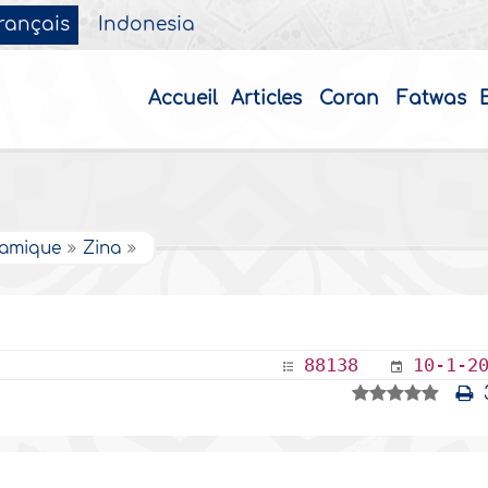
rançais
Indonesia
Accueil
Articles
Coran
Fatwas
slamique
Zina
88138
10-1-2
3