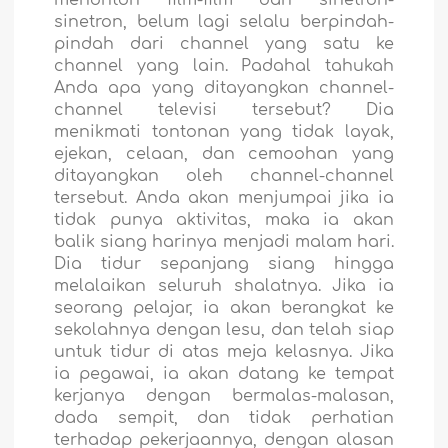
menonton film-film dan sinetron-
sinetron, belum lagi selalu berpindah-
pindah dari channel yang satu ke
channel yang lain. Padahal tahukah
Anda apa yang ditayangkan channel-
channel televisi tersebut? Dia
menikmati tontonan yang tidak layak,
ejekan, celaan, dan cemoohan yang
ditayangkan oleh channel-channel
tersebut. Anda akan menjumpai jika ia
tidak punya aktivitas, maka ia akan
balik siang harinya menjadi malam hari.
Dia tidur sepanjang siang hingga
melalaikan seluruh shalatnya. Jika ia
seorang pelajar, ia akan berangkat ke
sekolahnya dengan lesu, dan telah siap
untuk tidur di atas meja kelasnya. Jika
ia pegawai, ia akan datang ke tempat
kerjanya dengan bermalas-malasan,
dada sempit, dan tidak perhatian
terhadap pekerjaannya, dengan alasan