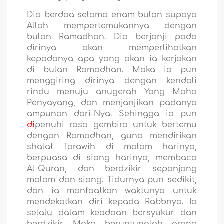
Dia berdoa selama enam bulan supaya
Allah mempertemukannya dengan
bulan Ramadhan. Dia berjanji pada
dirinya akan memperlihatkan
kepadanya apa yang akan ia kerjakan
di bulan Ramadhan. Maka ia pun
menggiring dirinya dengan kendali
rindu menuju anugerah Yang Maha
Penyayang, dan menjanjikan padanya
ampunan dari-Nya. Sehingga ia pun
di
penuhi rasa gembira untuk bertemu
dengan Ramadhan, guna mendirikan
shalat Tarawih di malam harinya,
berpuasa di siang harinya, membaca
Al-Quran, dan berdzikir sepanjang
malam dan siang. Tidurnya pun sedikit,
dan ia manfaatkan waktunya untuk
mendekatkan diri kepada Rabbnya. Ia
selalu dalam keadaan bersyukur dan