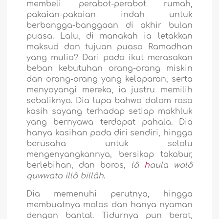
membeli perabot-perabot rumah,
pakaian-pakaian indah untuk
berbangga-banggaan di akhir bulan
puasa. Lalu, di manakah ia letakkan
maksud dan tujuan puasa Ramadhan
yang mulia? Dari pada ikut merasakan
beban kebutuhan orang-orang miskin
dan orang-orang yang kelaparan, serta
menyayangi mereka, ia justru memilih
sebaliknya. Dia lupa bahwa dalam rasa
kasih sayang terhadap setiap makhluk
yang bernyawa terdapat pahala. Dia
hanya kasihan pada diri sendiri, hingga
berusaha untuk selalu
mengenyangkannya, bersikap takabur,
berlebihan, dan boros,
lâ
h
aula walâ
quwwata illâ billâh
.
Dia memenuhi perutnya, hingga
membuatnya malas dan hanya nyaman
dengan bantal. Tidurnya pun berat,