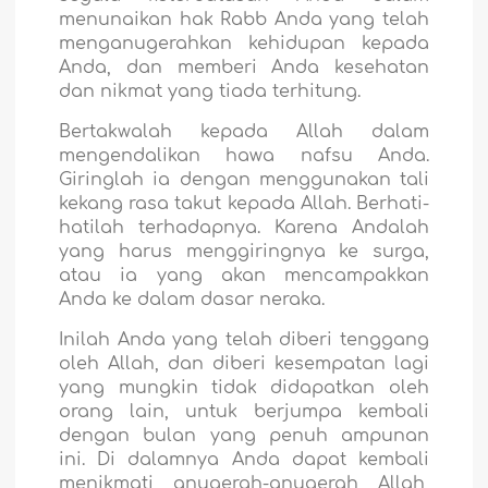
menunaikan hak Rabb Anda yang telah
menganugerahkan kehidupan kepada
Anda, dan memberi Anda kesehatan
dan nikmat yang tiada terhitung.
Bertakwalah kepada Allah dalam
mengendalikan hawa nafsu Anda.
Giringlah ia dengan menggunakan tali
kekang rasa takut kepada Allah. Berhati-
hatilah terhadapnya. Karena Andalah
yang harus menggiringnya ke surga,
atau ia yang akan mencampakkan
Anda ke dalam dasar neraka.
Inilah Anda yang telah diberi tenggang
oleh Allah, dan diberi kesempatan lagi
yang mungkin tidak didapatkan oleh
orang lain, untuk berjumpa kembali
dengan bulan yang penuh ampunan
ini. Di dalamnya Anda dapat kembali
menikmati anugerah-anugerah Allah,