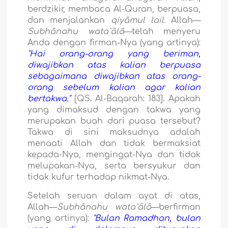
berdzikir, membaca Al-Quran, berpuasa,
dan menjalankan
qiyâmul lail
. Allah—
Subhânahu wata`âlâ
—telah menyeru
Anda dengan firman-Nya (yang artinya):
"Hai orang-orang yang beriman,
diwajibkan atas kalian berpuasa
sebagaimana diwajibkan atas orang-
orang sebelum kalian agar kalian
bertakwa."
[QS. Al-Baqarah: 183]. Apakah
yang dimaksud dengan takwa yang
merupakan buah dari puasa tersebut?
Takwa di sini maksudnya adalah
menaati Allah dan tidak bermaksiat
kepada-Nya, mengingat-Nya dan tidak
melupakan-Nya, serta bersyukur dan
tidak kufur terhadap nikmat-Nya.
Setelah seruan dalam ayat di atas,
Allah—
Subhânahu wata`âlâ
—berfirman
(yang artinya):
"Bulan Ramadhan, bulan