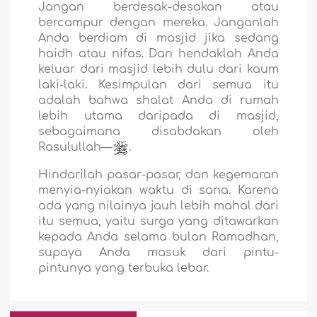
Jangan berdesak-desakan atau
bercampur dengan mereka. Janganlah
Anda berdiam di masjid jika sedang
haidh atau nifas. Dan hendaklah Anda
keluar dari masjid lebih dulu dari kaum
laki-laki. Kesimpulan dari semua itu
adalah bahwa shalat Anda di rumah
lebih utama daripada di masjid,
sebagaimana disabdakan oleh
Rasulullah—
.
Hindarilah pasar-pasar, dan kegemaran
menyia-nyiakan waktu di sana. Karena
ada yang nilainya jauh lebih mahal dari
itu semua, yaitu surga yang ditawarkan
kepada Anda selama bulan Ramadhan,
supaya Anda masuk dari pintu-
pintunya yang terbuka lebar.