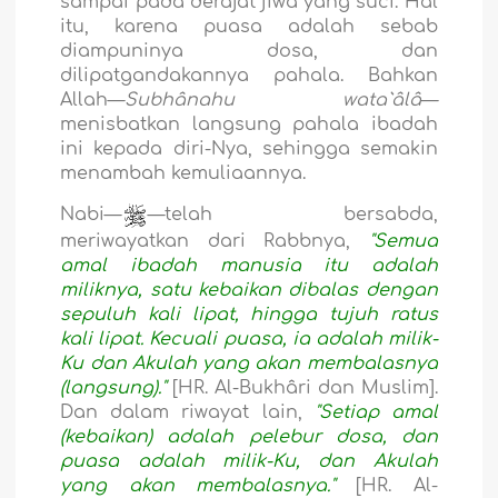
sampai pada derajat jiwa yang suci. Hal
itu, karena puasa adalah sebab
diampuninya dosa, dan
dilipatgandakannya pahala. Bahkan
Allah—
Subhânahu wata`âlâ
—
menisbatkan langsung pahala ibadah
ini kepada diri-Nya, sehingga semakin
menambah kemuliaannya.
Nabi—
—telah bersabda,
meriwayatkan dari Rabbnya,
"Semua
amal ibadah manusia itu adalah
miliknya, satu kebaikan dibalas dengan
sepuluh kali lipat, hingga tujuh ratus
kali lipat.
Kecuali puasa, ia adalah milik-
Ku dan Akulah yang akan membalasnya
(langsung)."
[HR. Al-Bukhâri dan Muslim].
Dan dalam riwayat lain,
"Setiap amal
(kebaikan) adalah pelebur dosa, dan
puasa adalah milik-Ku, dan Akulah
yang akan membalasnya."
[HR. Al-