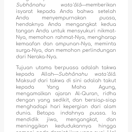
Subhânahu wata`âlâ
—memberikan
isyarat kepada Anda bahwa setelah
Anda menyempurnakan puasa,
hendaknya Anda mengangkat kedua
tangan Anda untuk mensyukuri nikmat-
Nya, memohon rahmat-Nya, mengharap
kemaafan dan ampunan-Nya, meminta
surga-Nya, dan memohon perlindungan
dari Neraka-Nya.
Tujuan utama berpuasa adalah takwa
kepada Allah—
Subhânahu wata`âlâ
.
Maksud dari takwa di sini adalah takut
kepada Yang Maha Agung,
mengamalkan ajaran Al-Quran, ridha
dengan yang sedikit, dan bersiap-siap
menghadapi hari kepergian dari alam
dunia. Betapa indahnya puasa. Ia
mendidik jiwa, mengangkat, dan
meninggikan kedudukannya hingga