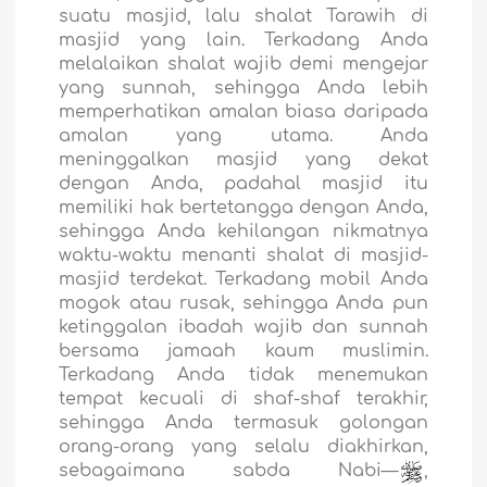
suatu masjid, lalu shalat Tarawih di
masjid yang lain. Terkadang Anda
melalaikan shalat wajib demi mengejar
yang sunnah, sehingga Anda lebih
memperhatikan amalan biasa daripada
amalan yang utama. Anda
meninggalkan masjid yang dekat
dengan Anda, padahal masjid itu
memiliki hak bertetangga dengan Anda,
sehingga Anda kehilangan nikmatnya
waktu-waktu menanti shalat di masjid-
masjid terdekat. Terkadang mobil Anda
mogok atau rusak, sehingga Anda pun
ketinggalan ibadah wajib dan sunnah
bersama jamaah kaum muslimin.
Terkadang Anda tidak menemukan
tempat kecuali di shaf-shaf terakhir,
sehingga Anda termasuk golongan
orang-orang yang selalu diakhirkan,
sebagaimana sabda Nabi—
,