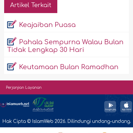
Artikel Terkait
Keajaiban Puasa
Pahala Sempurna Walau Bulan
Tidak Lengkap 30 Hari
Keutamaan Bulan Ramadhan
Perjanjian Layanan
Hak Cipta © IslamWeb 2026. Dilindungi undang-undang.