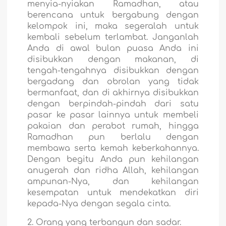
menyia-nyiakan Ramadhan, atau
berencana untuk bergabung dengan
kelompok ini, maka segeralah untuk
kembali sebelum terlambat. Janganlah
Anda di awal bulan puasa Anda ini
disibukkan dengan makanan, di
tengah-tengahnya disibukkan dengan
bergadang dan obrolan yang tidak
bermanfaat, dan di akhirnya disibukkan
dengan berpindah-pindah dari satu
pasar ke pasar lainnya untuk membeli
pakaian dan perabot rumah, hingga
Ramadhan pun berlalu dengan
membawa serta kemah keberkahannya.
Dengan begitu Anda pun kehilangan
anugerah dan ridha Allah, kehilangan
ampunan-Nya, dan kehilangan
kesempatan untuk mendekatkan diri
kepada-Nya dengan segala cinta.
2. Orang yang terbangun dan sadar.