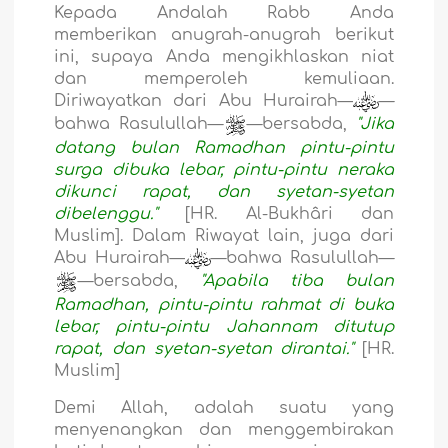
Kepada Andalah Rabb Anda
memberikan anugrah-anugrah berikut
ini, supaya Anda mengikhlaskan niat
dan memperoleh kemuliaan.
Diriwayatkan dari Abu Hurairah—
—
bahwa Rasulullah—
—bersabda,
"Jika
datang bulan Ramadhan pintu-pintu
surga dibuka lebar, pintu-pintu neraka
dikunci rapat, dan syetan-syetan
dibelenggu."
[HR. Al-Bukhâri dan
Muslim]. Dalam Riwayat lain, juga dari
Abu Hurairah—
—bahwa Rasulullah—
—bersabda,
"Apabila tiba bulan
Ramadhan, pintu-pintu rahmat di buka
lebar, pintu-pintu Jahannam ditutup
rapat, dan syetan-syetan dirantai."
[HR.
Muslim]
Demi Allah, adalah suatu yang
menyenangkan dan menggembirakan