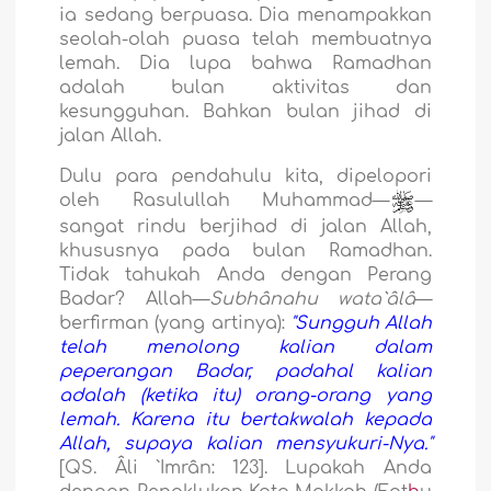
ia sedang berpuasa. Dia menampakkan
seolah-olah puasa telah membuatnya
lemah. Dia lupa bahwa Ramadhan
adalah bulan aktivitas dan
kesungguhan. Bahkan bulan jihad di
jalan Allah.
Dulu para pendahulu kita, dipelopori
oleh Rasulullah Muhammad—
—
sangat rindu berjihad di jalan Allah,
khususnya pada bulan Ramadhan.
Tidak tahukah Anda dengan Perang
Badar? Allah—
Subhânahu wata`âlâ
—
berfirman (yang artinya):
"Sungguh Allah
telah menolong kalian dalam
peperangan Badar, padahal kalian
adalah (ketika itu) orang-orang yang
lemah. Karena itu bertakwalah kepada
Allah, supaya kalian mensyukuri-Nya."
[QS. Âli `Imrân: 123]. Lupakah Anda