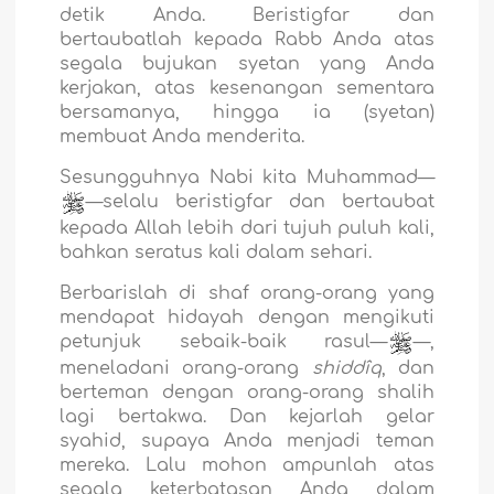
detik Anda. Beristigfar dan
bertaubatlah kepada Rabb Anda atas
segala bujukan syetan yang Anda
kerjakan, atas kesenangan sementara
bersamanya, hingga ia (syetan)
membuat Anda menderita.
Sesungguhnya Nabi kita Muhammad—
—selalu beristigfar dan bertaubat
kepada Allah lebih dari tujuh puluh kali,
bahkan seratus kali dalam sehari.
Berbarislah di shaf orang-orang yang
mendapat hidayah dengan mengikuti
petunjuk sebaik-baik rasul—
—,
meneladani orang-orang
shiddîq
, dan
berteman dengan orang-orang shalih
lagi bertakwa. Dan kejarlah gelar
syahid, supaya Anda menjadi teman
mereka. Lalu mohon ampunlah atas
segala keterbatasan Anda dalam