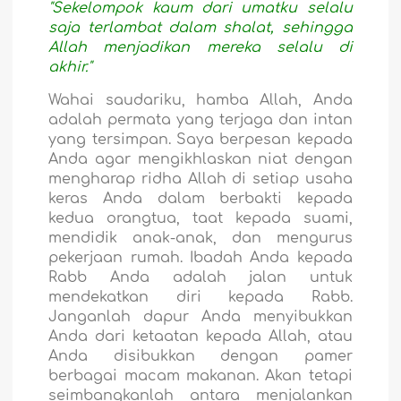
"Sekelompok kaum dari umatku selalu
saja terlambat dalam shalat, sehingga
Allah menjadikan mereka selalu di
akhir."
Wahai saudariku, hamba Allah, Anda
adalah permata yang terjaga dan intan
yang tersimpan. Saya berpesan kepada
Anda agar mengikhlaskan niat dengan
mengharap ridha Allah di setiap usaha
keras Anda dalam berbakti kepada
kedua orangtua, taat kepada suami,
mendidik anak-anak, dan mengurus
pekerjaan rumah. Ibadah Anda kepada
Rabb Anda adalah jalan untuk
mendekatkan diri kepada Rabb.
Janganlah dapur Anda menyibukkan
Anda dari ketaatan kepada Allah, atau
Anda disibukkan dengan pamer
berbagai macam makanan. Akan tetapi
seimbangkanlah antara menjalankan