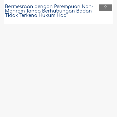
Bermesraan dengan Perempuan Non-
2
Mahram Tanpa Berhubungan Badan
Tidak Terkena Hukum Had
Tidak Termasuk Syarat Tobat
2
Perempuan Pezina Harus Menikah
dengan Lelaki yang Menzinainya
Nabi Tidak Pernah Kalah dalam
2
Peperangan Apa pun
Diharamkan Memakai Bulu Mata Palsu
2
Kecuali Jika Ada Uzur
Kondisi-kondisi yang di Dalamnya Laki-
2
Laki Dilarang Menikah