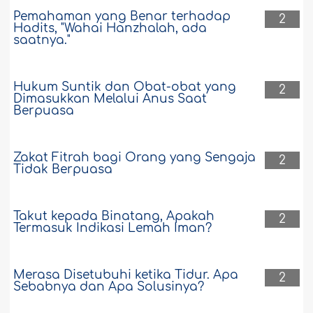
suaminya yang..
Selengkapnya
Pemahaman yang Benar terhadap
2
Hadits, "Wahai Hanzhalah, ada
115571
15-9-2019
saatnya."
Hukum Suntik dan Obat-obat yang
2
Dimasukkan Melalui Anus Saat
Berpuasa
Zakat Fitrah bagi Orang yang Sengaja
2
Tidak Berpuasa
Takut kepada Binatang, Apakah
2
Termasuk Indikasi Lemah Iman?
Merasa Disetubuhi ketika Tidur. Apa
2
Sebabnya dan Apa Solusinya?