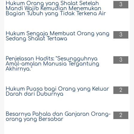
akan membawa serta anak kami yang
Hukum Orang yang Shalat Setelah
3
masih berusia 1 tahun 3 bulan. Anak
Mandi Wajib Kemudian Menemukan
Bagian Tubuh yang Tidak Terkena Air
kami tersebut banyak bergantung pada
ibunya. Pertanyaan saya: apa hukumnya
jika setelah dari Arafah kami tidak
langsung menuju Muzdalifah, melainkan
Hukum Sengaja Membuat Orang yang
3
singgah dulu ke pemondokan di
Sedang Shalat Tertawa
Aziziyah untuk memberi makan anak
kami..
Selengkapnya
Penjelasan Hadits: "Sesungguhnya
3
115311
11-6-2024
Amal-amalan Manusia Tergantung
Akhirnya."
Hukum memotong sebagian rambut
kepala saja dalam manasik
Hukum Puasa bagi Orang yang Keluar
2
Darah dari Duburnya
Saya pernah melaksanakan ibadah haji.
Ketika itu, pada saat sampai di Haram
saya melaksanakan umrah. Setelah
Besarnya Pahala dan Ganjaran Orang-
2
selesai thawaf dan sa`i antara Shafa dan
orang yang Bersabar
Marwah saya terpisah dengan teman
saya yang membawa barang-barang