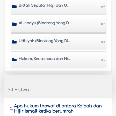
Bid’ah Seputar Haji dan Umrah
0
Al-Hadyu (Binatang Yang Disembelih Dalam Haji)
2
Udhiyah (Binatang Yang Disembelih Pada Hari Idul Adha)
3
Hukum, Keutamaan dan Hikmah Udhiyah (Berqurban)
1
54 Fatwa
Apa hukum thawaf di antara Ka`bah dan
Hijir Ismail ketika berumrah