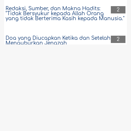
Redaksi, Sumber, dan Makna Hadits:
2
"Tidak Bersyukur kepada Allah Orang
yang tidak Berterima Kasih kepada Manusia."
Doa yang Diucapkan Ketika dan Setelah
2
Menguburkan Jenazah
Makna 'Taqammush' (Reinkarnasi)
2
dalam Akidah Kaum Druze
Amalan yang Mengangkat Derajat
2
Pemiliknya di Surga
Tidak Ada Seorang yang Bernama
2
Ahmad Sebelum Nabi Shallallâhu `alaihi
wasallam.