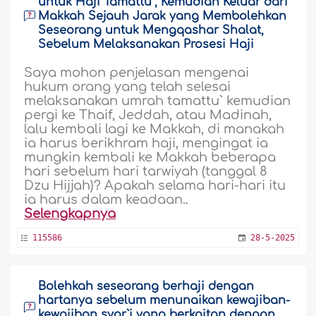
untuk Haji Tamattu`, Kemudian Keluar dari
Makkah Sejauh Jarak yang Membolehkan
Seseorang untuk Mengqashar Shalat,
Sebelum Melaksanakan Prosesi Haji
Saya mohon penjelasan mengenai
hukum orang yang telah selesai
melaksanakan umrah tamattu` kemudian
pergi ke Thaif, Jeddah, atau Madinah,
lalu kembali lagi ke Makkah, di manakah
ia harus berikhram haji, mengingat ia
mungkin kembali ke Makkah beberapa
hari sebelum hari tarwiyah (tanggal 8
Dzu Hijjah)? Apakah selama hari-hari itu
ia harus dalam keadaan..
Selengkapnya
115586
28-5-2025
Bolehkah seseorang berhaji dengan
hartanya sebelum menunaikan kewajiban-
kewajiban syar`i yang berkaitan dengan