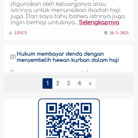
digunakan oleh keluarganya atau
istrinya untuk menunaikan ibadah haji
juga. Dan saya tahu bahwa istrinya juga
ingin berhaji untuknya..
Selengkapnya
115572
26-5-2025
Hukum membayar denda dengan
menyembelih hewan kurban dalam haji
Bagaimana caranya apabila saya ingin
membayar denda dengan menyembelih
1
2
3
4
hewan kurban dalam haji untuk diri saya
sendiri dan ibu saya?..
Selengkapnya
115569
13-6-2024
Prosesi haji tamattu` dan hukum
menyembelih kurban bagi yang
menjalankannya