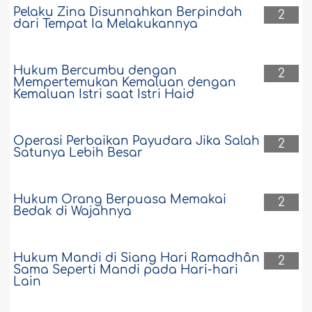
saya. Ketika saya hendak melakukan
Pelaku Zina Disunnahkan Berpindah
prosesi cukur rambut, saya tidak
2
dari Tempat Ia Melakukannya
mempunyai uang untuk pergi ke tukang
cukur. Lalu saya mendapati seseorang..
Selengkapnya
Hukum Bercumbu dengan
2
115567
21-2-2024
Mempertemukan Kemaluan dengan
Kemaluan Istri saat Istri Haid
Apakah wajib seorang istri meminta izin
Operasi Perbaikan Payudara Jika Salah
kepada suaminya untuk pergi
2
Satunya Lebih Besar
menghajikan ayahnya?
Apa saran Anda bagi seorang
perempuan yang pernah menunaikan
Hukum Orang Berpuasa Memakai
2
Bedak di Wajahnya
Hajjatul Islam (Haji pertama yang
menjadi kewajibannya), kemudian ia
ingin pergi kembali untuk menghajikan
ayahnya yang telah meninggal
Hukum Mandi di Siang Hari Ramadhân
2
sementara ia tidak pernah shalat karena
Sama Seperti Mandi pada Hari-hari
tidak tahu. Dan apakah perempuan
Lain
tersebut harus meminta izin kepada
suaminya dengan niatnya itu, karena