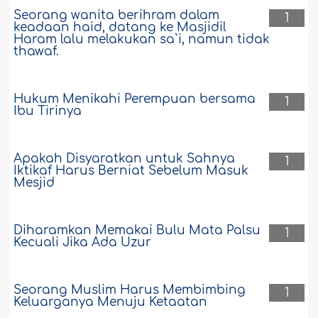
Seorang wanita berihram dalam
1
keadaan haid, datang ke Masjidil
Haram lalu melakukan sa`i, namun tidak
thawaf.
Hukum Menikahi Perempuan bersama
1
Ibu Tirinya
Apakah Disyaratkan untuk Sahnya
1
Iktikaf Harus Berniat Sebelum Masuk
Mesjid
Diharamkan Memakai Bulu Mata Palsu
1
Kecuali Jika Ada Uzur
Seorang Muslim Harus Membimbing
1
Keluarganya Menuju Ketaatan