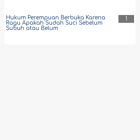
Hukum Perempuan Berbuka Karena
1
Ragu Apakah Sudah Suci Sebelum
Subuh atau Belum
Di Kepala dan Jenggot Nabi, Hanya
1
Terdapat Tidak Sampai 20 Helai Uban
Perempuan Suci Setelah Masuk Waktu
1
Ashar
Meninggalkan Shalat karena Sering
1
Junub
Minum kopi sebelum Shubuh di bulan
1
Ramadhan