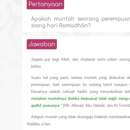
Pertanyaan
Apakah muntah seorang perempuan
siang hari Ramadhân?
Jawaban
Segala puji bagi Allah, dan shalawat serta salam semog
beliau.
Suatu hal yang pasti, bahwa muntah yang dilakukan d
perempuan, baik perempuan itu sedang hamil maupun t
Dasarnya adalah sebuah hadits yang menyebutkan b
menahan muntahnya (ketika berpuasa) tidak wajib meng-
qadhâ' puasanya."
[HR. A
h
mad, Abu Dâwûd, dan At-Tirmîdz
Adapun muntah yang tidak disengaja tidaklah membatalka
Wallâhu a`lam.