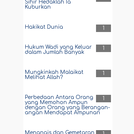
Sihir Hedaklah Ia
Kuburkan
Hakikat Dunia
1
Hukum Wadi yang Keluar
1
dalam Jumlah Banyak
Mungkinkah Malaikat
1
Melihat Allah?
Perbedaan Antara Orang
1
yang Memohon Ampun
dengan Orang yang Berangan-
angan Mendapat Ampunan
Menangis dan Gemetaran
1