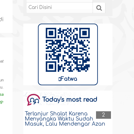
di
at
Fatwa
un
u.
sa
Today's most read
g-
Terlanjur Shalat Karena
2
Menyangka Waktu Sudah
Masuk, Lalu Mendengar Azan