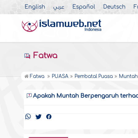
English
عربي
Español
Deutsch
F
Fatwa
Fatwa
PUASA
Pembatal Puasa
Muntah
Apakah Muntah Berpengaruh terha