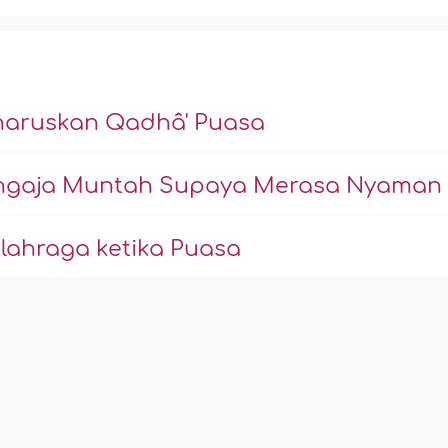
haruskan Qadhâ' Puasa
ngaja Muntah Supaya Merasa Nyaman
ahraga ketika Puasa