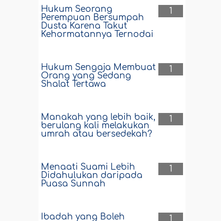
Hukum Seorang
1
Perempuan Bersumpah
Dusta Karena Takut
Kehormatannya Ternodai
Hukum Sengaja Membuat
1
Orang yang Sedang
Shalat Tertawa
Manakah yang lebih baik,
1
berulang kali melakukan
umrah atau bersedekah?
Menaati Suami Lebih
1
Didahulukan daripada
Puasa Sunnah
Ibadah yang Boleh
1