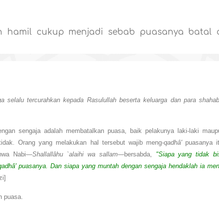
 hamil cukup menjadi sebab puasanya batal 
a selalu tercurahkan kepada Rasulullah beserta keluarga dan para shahab
engan sengaja adalah membatalkan puasa, baik pelakunya laki-laki maup
idak. Orang yang melakukan hal tersebut wajib meng-
qadhâ'
puasanya it
ahwa Nabi—
Shallallâhu `alaihi wa sallam
—bersabda,
"Siapa yang tidak bi
qadhâ' puasanya. Dan siapa yang muntah dengan sengaja hendaklah ia men
i]
n puasa.