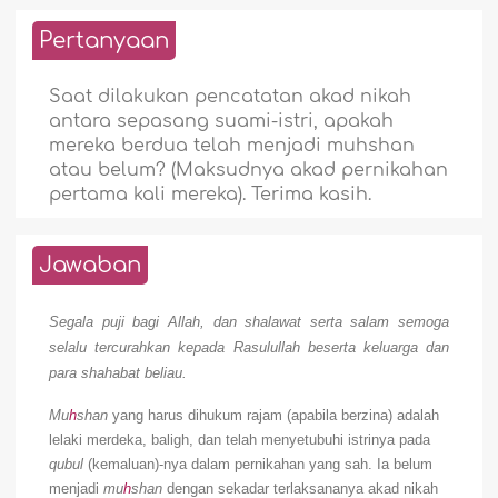
Pertanyaan
Saat dilakukan pencatatan akad nikah
antara sepasang suami-istri, apakah
mereka berdua telah menjadi muhshan
atau belum? (Maksudnya akad pernikahan
pertama kali mereka). Terima kasih.
Jawaban
Segala puji bagi Allah, dan shalawat serta salam semoga
selalu tercurahkan kepada Rasulullah beserta keluarga dan
para shahabat beliau.
Mu
h
shan
yang harus dihukum rajam (apabila berzina) adalah
lelaki merdeka, baligh, dan telah menyetubuhi istrinya pada
qubul
(kemaluan)-nya dalam pernikahan yang sah. Ia belum
menjadi
mu
h
shan
dengan sekadar terlaksananya akad nikah