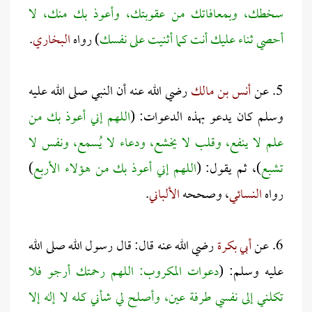
سخطك، وبمعافاتك من عقوبتك، وأعوذ بك منك، لا
أحصي ثناء عليك أنت كما أثنيت على نفسك
) رواه
البخاري
.
5. عن
أنس بن مالك
رضي الله عنه أن النبي صلى الله عليه
وسلم كان يدعو بهذه الدعوات: (
اللهم إني أعوذ بك من
علم لا ينفع، وقلب لا يخشع، ودعاء لا يُسمع، ونفس لا
تشبع
)، ثم يقول: (
اللهم إني أعوذ بك من هؤلاء الأربع
)
رواه
النسائي
، وصححه
الألباني
.
6. عن
أبي بكرة
رضي الله عنه قال: قال رسول الله صلى الله
عليه وسلم: (
دعوات المكروب: اللهم رحمتك أرجو فلا
تكلني إلى نفسي طرفة عين، وأصلح لي شأني كله لا إله إلا