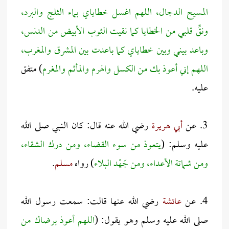
المسيح الدجال، اللهم اغسل خطاياي بماء الثلج والبرد،
ونقِّ قلبي من الخطايا كما نقيت الثوب الأبيض من الدنس،
وباعد بيني وبين خطاياي كما باعدت بين المشرق والمغرب،
اللهم إني أعوذ بك من الكسل والهرم والمأثم والمغرم
) متفق
عليه.
3. عن
أبي هريرة
رضي الله عنه قال: كان النبي صلى الله
عليه وسلم: (
يتعوذ من سوء القضاء، ومن درك الشقاء،
ومن شماتة الأعداء، ومن جَهْد البلاء
) رواه
مسلم
.
4. عن
عائشة
رضي الله عنها قالت: سمعت رسول الله
صلى الله عليه وسلم وهو يقول: (
اللهم أعوذ برضاك من