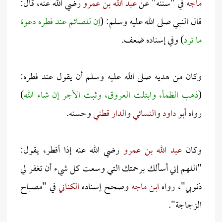
ماجه
في "سننه" عن
عبد الله بن عمرو
رضي الله عنه، قال:
قال النبي صلى الله عليه وسلم: (
إن للصائم عند فطره دعوة
ما ترد
) وفي إسناده ضعف.
وكان من هديه صلى الله عليه وسلم أن يقول عند فطره:
(
ذهب الظمأ، وابتلت العروق، وثبت الأجر إن شاء الله
)
رواه
أبو داود
و
النسائي
و
الدار قطني
وحسنه.
وكان
عبد الله بن عمرو
رضي الله عنه إذا أفطر، يقول:
"اللهم إني أسألك برحمتك التي وسعت كل شيء أن تغفر لي
ذنوبي"، رواه
ابن ماجه
وصحح إسناده
الكناني
في "مصباح
الزجاجة".