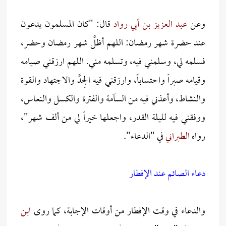
وعن
عبد العزيز بن أبي رواد
قال: "كان المسلمون يدعون
عند حضرة شهر رمضان: اللهم أظلَّ شهر رمضان وحضر،
فسلمه لي، وسلمني فيه، وتسلمه مني. اللهم ارزقني صيامه
وقيامه صبراً واحتساباً، وارزقني فيه الجِدَّ والاجتهاد والقوة
والنشاط، وأعذني فيه من السآمة والفترة والكسل والنعاس،
ووفقني فيه لليلة القدر، واجعلها خيراً لي من ألف شهر"،
رواه
الطبراني
في "الدعاء".
دعاء الصائم عند الإفطار
والدعاء في وقت الإفطار من أوقات الإجابة، كما روى
ابن