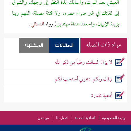
العيش بعد الموت، وأسألك لذة النظر إلى وجهك والشوق
إلى لقائك في غير ضراء مضرة، ولا فتنة مضلة، اللهم زينا
بزينة الإيمان، واجعلنا هداة مهتدين
) رواه
النسائي
.
مواد ذات الصله
المقالات
المكتبة
لا يزال لسانك رطباً من ذكر الله
وقال ربكم ادعوني أستجب لكم
أدعية مختارة
وثيقة الخصوصية
اتفاقية الخدمة
اتصل بنا
من نحن