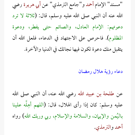
"مسند" الإمام
أحمد
و"جامع الترمذي" عن
أبي هريرة
رضي
الله عنه أن النبي صلى الله عليه وسلم، قال: (
ثلاثة لا ترد
دعوتهم: الإمام العادل، والصائم حتى يفطر، ودعوة
المظلوم
). فاحرص على الاجتهاد في الدعاء، فلعل الله أن
يتقبل منك دعوة تكون فيها نجاتك في الدنيا والآخرة.
دعاء رؤية هلال رمضان
عن
طلحة بن عبيد الله
رضي الله عنه، أن النبي صلى الله
عليه وسلم: كان إذا رأى الهلال، قال: (
اللهم أهِلَّه علينا
باليُمن والإيمان، والسلامة والإسلام، ربي وربك الله
) رواه
أحمد
و
الترمذي
.