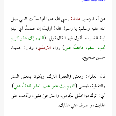
دعاء ليلة القدر
عن أم المؤمنين
عائشة
رضي الله عنها أنها سألت النبي صلى
الله عليه وسلم: يا رسول الله! أرأيتَ إن علمتُ أي ليلةٍ
ليلة القدر، ما أقول فيها؟ قال قولي: (
اللهم إنك عفو كريم
تحب العفو، فاعفُ عني
) رواه
الترمذي
، وقال: حديث
حسن صحيح.
قال العلماء: ومعنى (العفو) الترك، ويكون بمعنى الستر
والتغطية، فمعنى (
اللهم إنك عفو تحب العفو فاعفُ عني
).
أي: اترك مؤاخذتي بجُرمي، واستر عليَّ ذنبي، وأذهب عني
عذابك، واصرف عني عقابك.