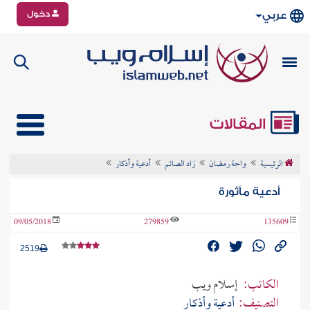
دخول
عربي
المقالات
الرئيسية
واحة رمضان
زاد الصائم
أدعية وأذكار
أدعية مأثورة
09/05/2018
279859
135609
2519
الكاتب:
إسلام ويب
التصنيف:
أدعية وأذكار