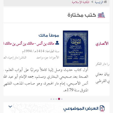
الرئيسية
المكتبة الإسلامية
تراجم الأعلام
كتب مختارة
موطأ مالك
مالك بن أنس - مالك بن أنس بن مالك الأصبحي
سنة الطباعة: 1414هـ / 1994م
الأجزاء: جزء واحد
الناشر: دار إحياء العلوم العربية
أول كتاب حديث وصل إلينا كاملاً ومرتبًا على أبواب العلم، ومرتبته في
الصحة بعد صحيحي البخاري ومسلم، جمعه الإمام أبو عبد الله مالك بن
أنس الأصبحي، إمام دار الهجرة، وهو صاحب المذهب الفقهي المشهور،
المتوفى سنة 179هـ.
العرض الموضوعي