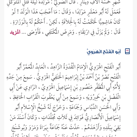
شَهْرٍ خَمْسَةَ آلَافِ دِينَارٍ . قَالَ الصُّولِيُّ : مَوْلِدُهُ لَيْلَةَ قَتْلِ الْمُتَوَكِّلِ
فَعَمَلَ لَهُ أَبُو مَعْشَرٍ مَوْلِدًا ، وَقَالَ : مَا أَعْجَبَ هَذَا الْوَلَدَ ! لَوْ
كَانَ هَاشِمِيًّا لَحَكَمْتُ لَهُ بِالْخِلَافَةِ ، لَكِنْ . أَحْكُمُ لَهُ بِالْوَزَارَةِ .
قَالَ : وَلَمْ يَزَلْ فِي ارْتِقَاءٍ . وَمَرِضَ الْمُكْتَفِي ، فَأَوْصَى ...
المزيد
أَبُو الْفَتْحِ الْهَرَوِيُّ
أَبُو الْفَتْحِ الْهَرَوِيُّ الْإِمَامُ الْقُدْوَةُ الزَّاهِدُ ، الْعَابِدُ الْمُعَمَّرُ أَبُو
الْفَتْحِ نَصْرُ بْنُ أَحْمَدَ بْنُ إِبْرَاهِيمَ الْحَنَفِيُّ الْهَرَوِيُّ . سَمِعَ مِنْ جَدِّهِ
لِأُمِّهِ أَبِي الْمُظَفَّرِ مَنْصُورِ بْنِ إِسْمَاعِيلَ الْهَرَوِيِّ ، الرَّاوِي عَنْ أَبِي
الْفَضْلِ بْنِ خَمِيرُوَيْهِ ، وَسَمِعَ مِنْ أَبِي يَعْقُوبَ الْقَرَّابِ الْحَافِظِ ،
وَأَبِي الْحَسَنِ الدَّبَّاسِ وَجَمَاعَةٍ ، وَخَرَّجَ لَهُ شَيْخُ الْإِسْلَامِ أَبُو
إِسْمَاعِيلَ الْأَنْصَارِيُّ فَوَائِدَ فِي ثَلَاثِ مُجَلَّدَاتٍ ، وَكَانَ أَسْنَدَ مَنْ
بَقِيَ بِبَلَدِهِ وَأَزْهَدَهُمْ . حَدَّثَ عَنْهُ جَمَاعَةٌ بِهَرَاةَ وَمَرْوَ وَبُوشَنْجَ