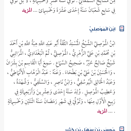
مِنْ مَشَايِخِ السَّمْعَانِيِّ . تُوُفِّيَ سَنَةَ عَشْرٍ وَخَمْسِمِائَةٍ ، لَا بَلْ تُوُفِّيَ
فِي سَابِعِ شَعْبَانَ سَنَةَ إِحْدَى عَشْرَةَ وَخَمْسِمِائ ...
المزيد
ابْنُ الْمَوْصِليِّ
ابْنُ الْمَوْصِليِّ الشَّيْخُ الْمُسْنِدُ الثِّقَةُ أَبُو عَبْدِ اللَّهِ هِبَةُ اللَّهِ بْنِ أَحْمَدَ
بْنِ مُحَمَّدِ بْنِ عَلِيٍّ الزُّهْرِيُّ ، الْمَوْصِلِيُّ ، ثُمَّ الْبَغْدَادِيُّ ، الْمَرَاتِبِيُّ
شَيْخٌ صَالِحٌ خَيِّرٌ ، صَحِيحُ السَّمَاعِ . سَمِعَ أَبَا الْقَاسِمِ بْنَ بِشْرَانَ
، وَالْحُسَيْنَ بْنَ عَلِيِّ بْنِ بَطْحَاءَ . وَعَنْهُ : عَبْدُ الْوَهَّابِ الْأَنْمَاطِيُّ ،
وَعَبْدُ الْخَالِقِ الْيُوسُفِيُّ ، وَابْنُ نَاصِرٍ ، وَالسِّلَفِيُّ ، وَشُهْدَةُ ،
وَخَطِيبُ الْمَوْصِلِ . وُلِدَ سَنَةَ إِحْدَى وَعِشْرِينَ وَأَرْبَعِمِائَةٍ فِي
رَبِيعٍ الْأَوَّلِ مِنْهَا ، وَتُوُفِّيَ فِي شَهْرِ رَمَضَانَ سَنَةَ اثْنَتَيْنِ وَخَمْسِمِائَةٍ
. ...
المزيد