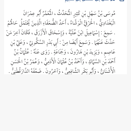
مُوسَى بْنُ سَهْلِ بْنِ كَثِيرٍ
مُوسَى بْنُ سَهْلِ بْنِ كَثِيرٍ الْمُحَدِّثُ ، الْمُعَمَّرُ أَبُو عِمْرَانَ
الْبَغْدَادِيُّ ، الْحَرْفِيُّ الْوَشَّاءُ ، أَحَدُ الضُّعَفَاءِ الَّذِينَ يُحْتَمَلُ حَالُهُمْ
. سَمِعَ : إِسْمَاعِيلَ ابْنَ عُلَيَّةَ ، وَإِسْحَاقَ الْأَزْرَقَ ، فَكَانَ آخِرَ مَنْ
حَدَّثَ عَنْهُمَا . وَسَمِعَ أَيْضًا مِنْ : أَبِي بَدْرٍ السَّكُّونِيِّ ، وَعَلِيِّ بْنِ
عَاصِمٍ ، وَيَزِيدَ بْنِ هَارُونَ ، وَجَمَاعَةٍ . رَوَى عَنْهُ : عُثْمَانُ بْنُ
أَحْمَدَ بْنِ السَّمَّاكِ ، وَأَحْمَدُ بْنُ عُثْمَانَ الْأَدَمِيُّ ، وَعُمَرُ بْنُ الْحَسَنِ
الْأُشْنَانِيُّ ، وَأَبُو بَكْرٍ الشَّافِعِيُّ ، وَآخَرُونَ . ضَعَّفَهُ الدَّارَقُطْنِيُّ .
وَقَالَ الْبَرْقَانِيُّ : ضَعِيفٌ جِدًّا . قُلْتُ : حَدِيثُهُ أَعْلَى شَيْءٍ فِي "
الْغَيْلَانِيَّاتِ " . مَاتَ فِي ذِي الْقَعْدَةِ سَنَةَ ثَمَانٍ وَسَبْعِينَ وَمِائَتَيْنِ .
...
المزيد
ابْنُ نَغُوبَا