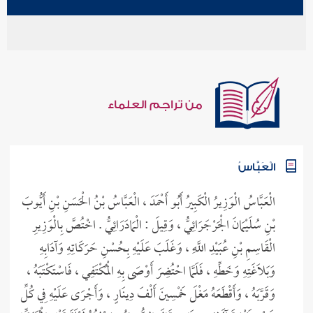
من تراجم العلماء
الْعَبَّاسُ
الْعَبَّاسُ الْوَزِيرُ الْكَبِيرُ أَبُو أَحْمَدَ ، الْعَبَّاسُ بْنُ الْحَسَنِ بْنِ أَيُّوبَ
بْنِ سُلَيْمَانَ الْجَرْجَرَائِيُّ ، وَقِيلَ : الْمَادَرَائِيُّ . اخْتُصَّ بِالْوَزِيرِ
الْقَاسِمِ بْنِ عُبَيْدِ اللَّهِ ، وَغَلَبَ عَلَيْهِ بِحُسْنِ حَرَكَاتِهِ وَآدَابِهِ
وَبَلَاغَتِهِ وَخَطِّهِ ، فَلَمَّا احْتُضِرَ أَوْصَى بِهِ الْمُكْتَفِي ، فَاسْتَكْتَبَهُ ،
وَقَرَّبَهُ ، وَأَقْطَعَهُ مَغْلَ خَمْسِينَ أَلْفَ دِينَارٍ ، وَأَجْرَى عَلَيْهِ فِي كُلِّ