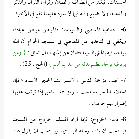
الحسنات، فيكثر من الطواف والصلاة وقراءة القرآن والذكر
والدعاء، ولا يضيع وقته فيما لا يعود عليه بالنفع في الآخرة .
6- اجتناب المعاصي والسيئات: فالموطن موطن عبادة،
ويكفي في التحذير من المعاصي في المسجد الحرام أن الله
يؤاخذ فيه بالهمّ بالسيئة فضلا عن فِعْلها، قال تعالى :
{ ومن
يرد فيه بإلحاد بظلم نذقه من عذاب أليم }
(الحج : 25) .
7- تجنب مزاحمة الناس ، لاسيما عند الحجر الأسود ؛ فإن
استلام الحجر مستحب ، ومزاحمة الناس إذا ترتب عليها
إضرار بهم حرمت .
8- دعاء الخروج: فإذا أراد المسلم الخروج من المسجد
فيستحب أن يقدم رجله اليسرى، ويستحب أن يقول عند