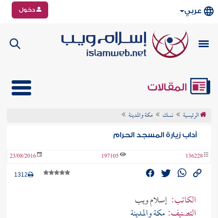
دخول
عربي
المقالات
الرئيسية
نسك
مكة والمدينة
آداب زيارة المسجد الحرام
23/08/2016
197105
136228
1312
الكاتب:
إسلام ويب
التصنيف:
مكة والمدينة