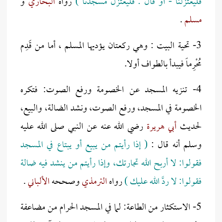
فليعتزلنا - أو قال : فليعتزل مسجدنا )
رواه
البخاري
و
مسلم
.
3- تحية البيت : وهي ركعتان يؤديها المسلم ، أما من قَدِم
مُحْرِماً فيبدأ بالطواف أولا.
4- تنزيه المسجد عن الخصومة ورفع الصوت: فتكره
الخصومة في المسجد، ورفع الصوت، ونشد الضالة، والبيع،
لحديث
أبي هريرة
رضي الله عنه عن النبي صلى الله عليه
وسلم أنه قال :
( إذا رأيتم من يبيع أو يبتاع في المسجد
فقولوا: لا أربح الله تجارتك، وإذا رأيتم من ينشد فيه ضالة
فقولوا: لا ردَّ الله عليك )
رواه
الترمذي
وصححه
الألباني
.
5- الاستكثار من الطاعة: لما في المسجد الحرام من مضاعفة