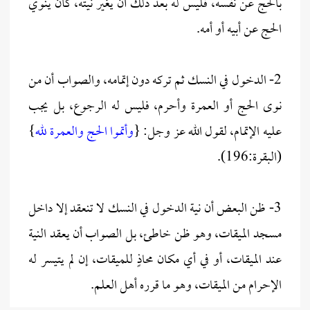
بالحج عن نفسه، فليس له بعد ذلك أن يغير نيته، كأن ينوي
الحج عن أبيه أو أمه.
2- الدخول في النسك ثم تركه دون إتمامه، والصواب أن من
نوى الحج أو العمرة وأحرم، فليس له الرجوع، بل يجب
عليه الإتمام، لقول الله عز وجل: {
وأتموا الحج والعمرة لله
}
(البقرة:196).
3- ظن البعض أن نية الدخول في النسك لا تنعقد إلا داخل
مسجد الميقات، وهو ظن خاطئ، بل الصواب أن يعقد النية
عند الميقات، أو في أي مكان محاذٍ للميقات، إن لم يتيسر له
الإحرام من الميقات، وهو ما قرره أهل العلم.